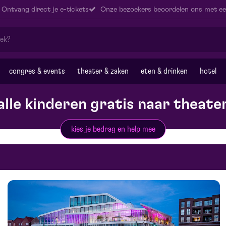
Ontvang direct je e-tickets
Onze bezoekers beoordelen ons met ee
congres & events
theater & zaken
eten & drinken
hotel
alle kinderen gratis naar theate
kies je bedrag en help mee