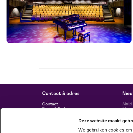
Contact & adres
Nieu
Contact
Altij
Route & Parkeren
Maasp
voor 
Deze website maakt gebr
Informatie
We gebruiken cookies om c
Over ons