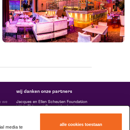
wij danken onze partners
n we
Jacques en Ellen Scheuten Foundation
|
Hela Thissen
|
Canon
|
Leolux
|
ten,
Scheuten
|
Sormac
|
Rabobank
|
Ewals
vele
Cargo Care
|
Scelta Mushrooms
|
 ‘het
Stichting Burgerlijke Godshuizen
|
alle cookies toestaan
Vostermans Companies
|
Unica
al media te
rands