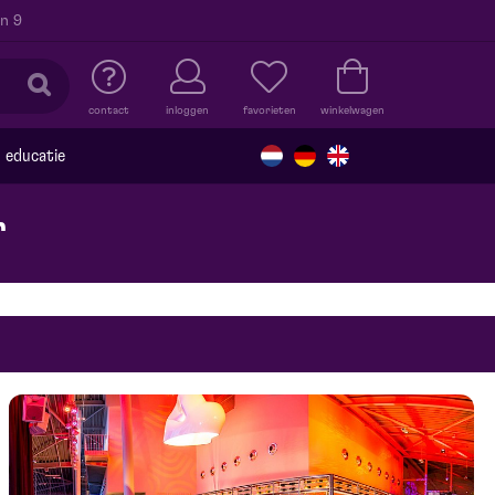
n 9
contact
inloggen
favorieten
winkelwagen
educatie
r