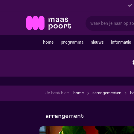
home
programma
nieuws
informatie
Je bent hier:
home
arrangementen
be
arrangement