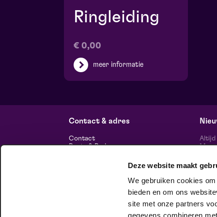
Ringleiding
€ 0,00
meer informatie
Contact & adres
Nieu
Contact
Altij
Route & Parkeren
Maasp
voor 
Deze website maakt gebr
Informatie
We gebruiken cookies om c
Over ons
Vacatures
bieden en om ons websitev
Theatertechniek
site met onze partners vo
Duurzaam ondernemen
volg
Privacy
gegevens combineren met a