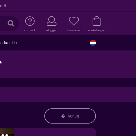
n 9
contact
inloggen
favorieten
winkelwagen
educatie
r
terug