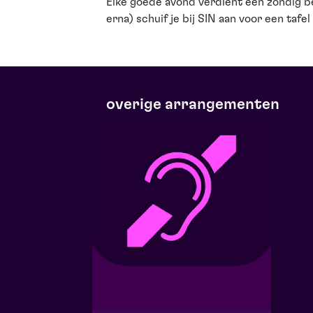
Elke goede avond verdient een zondig be
erna) schuif je bij SIN aan voor een tafe
overige arrangementen