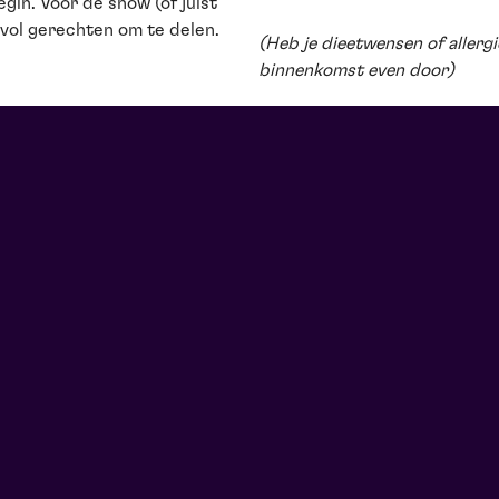
gin. Voor de show (of juist
l vol gerechten om te delen.
(Heb je dieetwensen of allerg
binnenkomst even door)