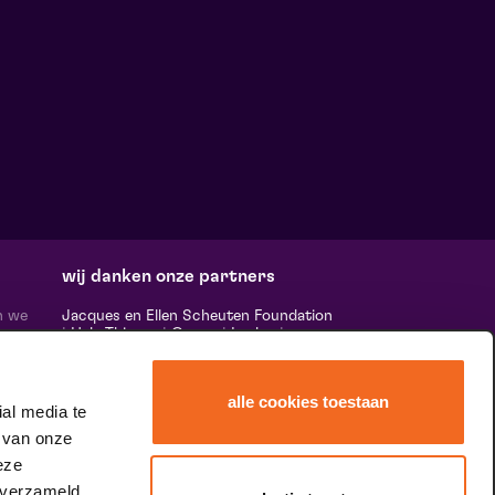
wij danken onze partners
n we
Jacques en Ellen Scheuten Foundation
|
Hela Thissen
|
Canon
|
Leolux
|
ten,
Scheuten
|
Sormac
|
Rabobank
|
Ewals
vele
Cargo Care
|
Scelta Mushrooms
|
 ‘het
Stichting Burgerlijke Godshuizen
|
alle cookies toestaan
Vostermans Companies
|
Unica
al media te
rands
 van onze
 de
tity.
eze
 verzameld