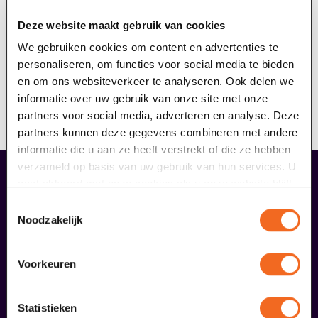
ringleidingsysteem aan (geschikt voor hoortoestellen
Deze website maakt gebruik van cookies
met T-stand). Het draagbare ringleidingsysteem dient
ervoor om geluid storingsvrij over te dragen aan jouw
We gebruiken cookies om content en advertenties te
hoortoestel. Hierdoor kun je nog meer genieten van de
personaliseren, om functies voor social media te bieden
voorstelling. Reserveer jouw gratis ringleiding hier, je
en om ons websiteverkeer te analyseren. Ook delen we
ontvangt hiervan een e-ticket. Op vertoon van dit
informatie over uw gebruik van onze site met onze
ticket kun je voorafgaand aan de voorstelling de
partners voor social media, adverteren en analyse. Deze
ringleiding afhalen bij de theaterkassa.
partners kunnen deze gegevens combineren met andere
informatie die u aan ze heeft verstrekt of die ze hebben
verzameld op basis van uw gebruik van hun services. U
gaat akkoord met onze cookies als u onze website blijft
overige arrangementen
gebruiken.
Toestemmingsselectie
Noodzakelijk
Voorkeuren
Statistieken