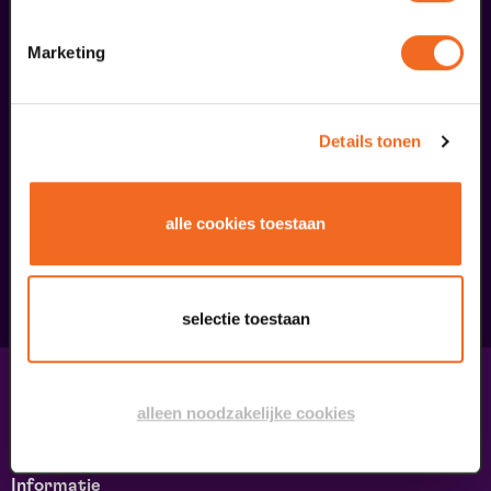
Marketing
Details tonen
Begin bij SIN
€ 39,50
alle cookies toestaan
meer informatie
selectie toestaan
Contact & adres
alleen noodzakelijke cookies
Contact
Route & Parkeren
Informatie