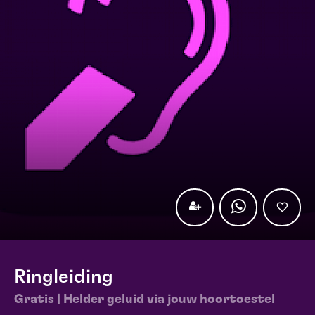
Ringleiding
Gratis | Helder geluid via jouw hoortoestel