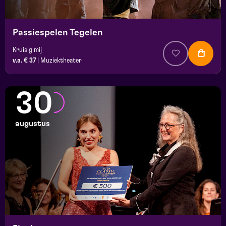
Passiespelen Tegelen
Kruisig mij
v.a. € 37
|
Muziektheater
30
augustus