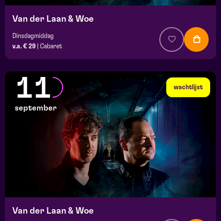
Van der Laan & Woe
Dinsdagmiddag
v.a. € 29
|
Cabaret
11
wachtlijst
september
Van der Laan & Woe