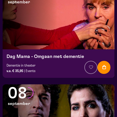
september
Dag Mama - Omgaan met dementie
Dementie in theater
v.a. € 35,95
|
Events
08
september