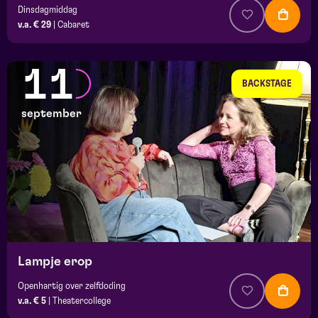
Dinsdagmiddag
v.a. € 29
|
Cabaret
11
BACKSTAGE
september
Lampje erop
Openhartig over zelfdoding
v.a. € 5
|
Theatercollege