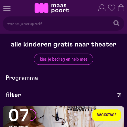
alle kinderen gratis naar theater
kies je bedrag en help mee
Programma
filter
genre
07
BACKSTAGE
series en selecties