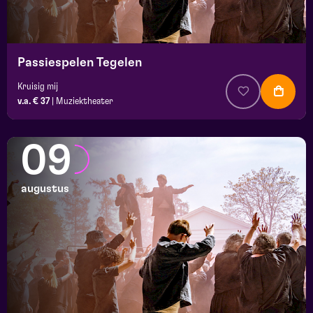
Passiespelen Tegelen
Kruisig mij
v.a. € 37
|
Muziektheater
09
augustus