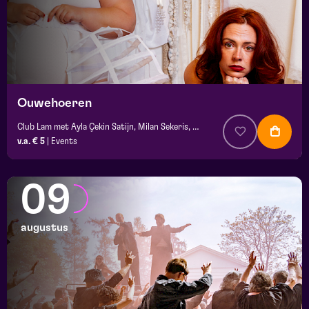
Ouwehoeren
Club Lam met Ayla Çekin Satijn, Milan Sekeris, Dic van Duin, Jean-Baptiste Rey e.a.
v.a. € 5
|
Events
09
augustus