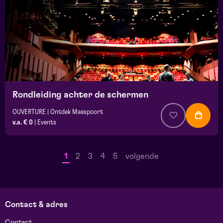
Rondleiding achter de schermen
OUVERTURE | Ontdek Maaspoort
v.a. € 0
|
Events
1
2
3
4
5
volgende
Contact & adres
Contact