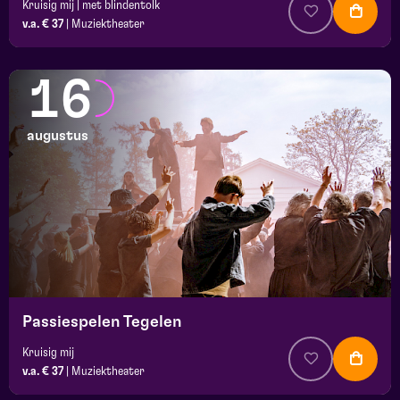
Kruisig mij | met blindentolk
v.a. € 37
|
Muziektheater
16
augustus
Passiespelen Tegelen
Kruisig mij
v.a. € 37
|
Muziektheater