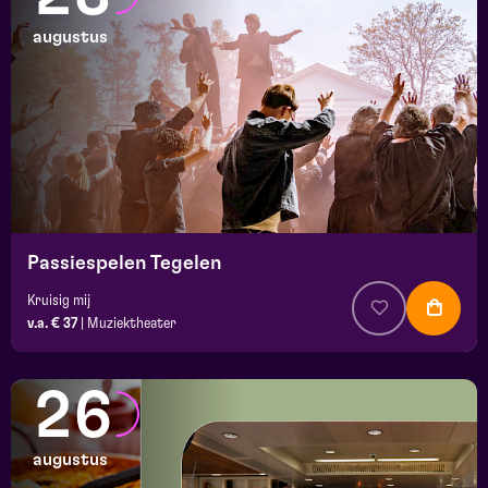
augustus
Passiespelen Tegelen
Kruisig mij
v.a. € 37
|
Muziektheater
26
augustus