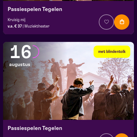
Passiespelen Tegelen
Kruisig mij
v.a. € 37
|
Muziektheater
16
met blindentolk
augustus
Passiespelen Tegelen