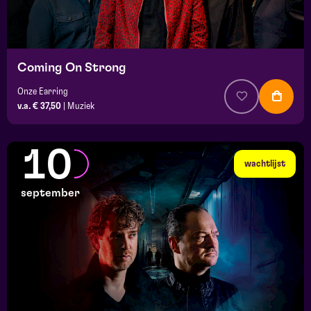
Coming On Strong
Onze Earring
v.a. € 37,50
|
Muziek
10
wachtlijst
september