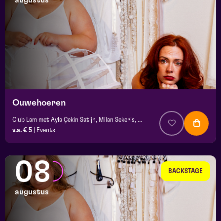
augustus
maand
prijs
locatie
Ouwehoeren
Club Lam met Ayla Çekin Satijn, Milan Sekeris, e.a.
v.a. € 5
|
Events
08
BACKSTAGE
augustus