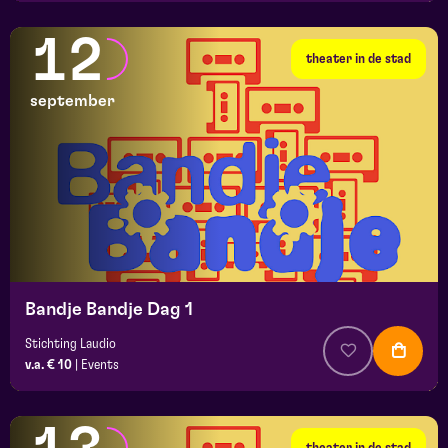
12
theater in de stad
september
Bandje Bandje Dag 1
Stichting Laudio
v.a. € 10
|
Events
theater in de stad