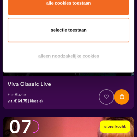
05
alle cookies toestaan
september
selectie toestaan
alleen noodzakelijke cookies
Viva Classic Live
FilmMuziek
v.a. € 64,75
|
Klassiek
07
uitverkocht