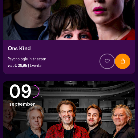
Ons Kind
Psychologie in theater
v.a. € 39,95
|
Events
09
september