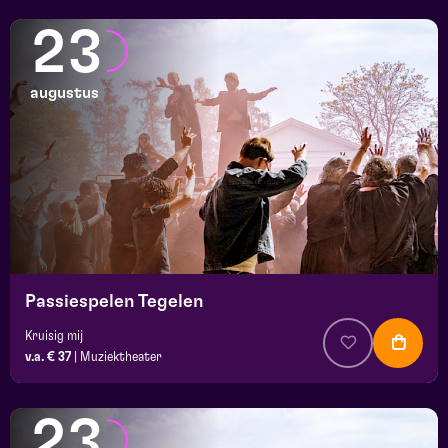
23
augustus
Passiespelen Tegelen
Kruisig mij
v.a. € 37
|
Muziektheater
23