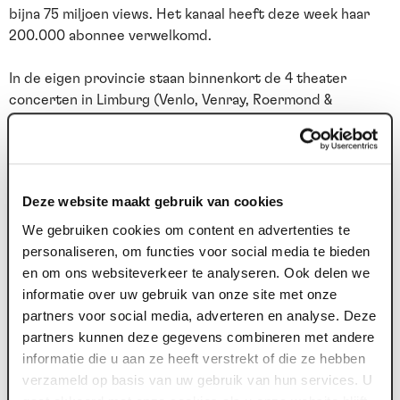
bijna 75 miljoen views. Het kanaal heeft deze week haar
200.000 abonnee verwelkomd.
In de eigen provincie staan binnenkort de 4 theater
concerten in Limburg (Venlo, Venray, Roermond &
Heerlen) en de grote open-air TV special op de Markt in
Kerkrade, op de planning:
htps://www.themaestro.nl/en/agenda
Deze website maakt gebruik van cookies
We gebruiken cookies om content en advertenties te
personaliseren, om functies voor social media te bieden
en om ons websiteverkeer te analyseren. Ook delen we
Nieuws archief
informatie over uw gebruik van onze site met onze
partners voor social media, adverteren en analyse. Deze
09 jul. 2026
2
partners kunnen deze gegevens combineren met andere
Voor tweede theaterseizoen op rij meer
informatie die u aan ze heeft verstrekt of die ze hebben
dan 100.000 bezoekers
verzameld op basis van uw gebruik van hun services. U