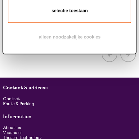
Bezoekers kunnen de munten met geldigheidsdatum 31
1
december 2025 nog gebruiken...
a
selectie toestaan
alleen noodzakelijke cookies
Contact & address
Contact
Route & Parking
Information
About us
Vacancies
Theatre technology