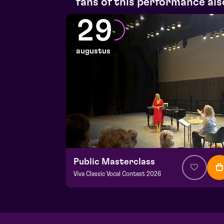
fans of this performance als
29
augustus
Public Masterclass
Viva Classic Vocal Contest 2026
from € 0,00
| Classical music
Frans Boermans hall
za 29 augustus 2026 | 14:00