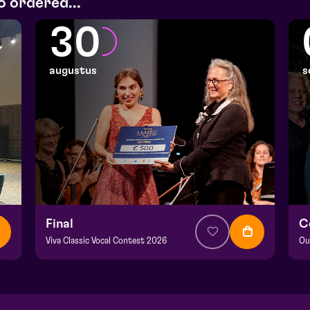
o ordered...
30
augustus
s
Final
C
Viva Classic Vocal Contest 2026
Ou
from € 12,50
| Classical music
fr
Domani | Venlo
He
zo 30 augustus 2026 | 15:30
wo