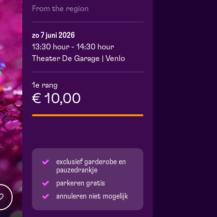
From the region
zo 7 juni 2026
13:30 hour - 14:30 hour
Theater De Garage | Venlo
1e rang
€ 10,00
exclusief garderobe en
pauzedrankje
parkeren gratis
annuleren niet mogelijk