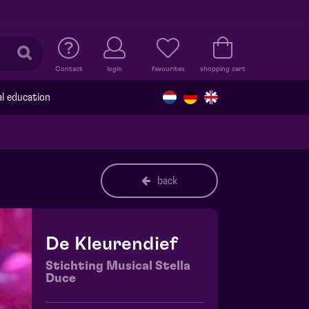
Contact
login
favourites
shopping cart
al education
back
De Kleurendief
Stichting Musical Stella
Duce