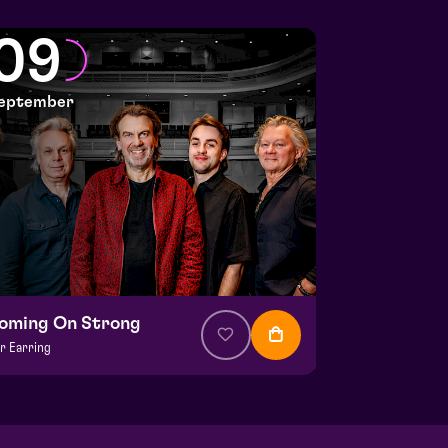
09
eptember
oming On Strong
r Earring
om € 37,50
| Music & Concerts
la hall
 9 september 2026 | 20:15