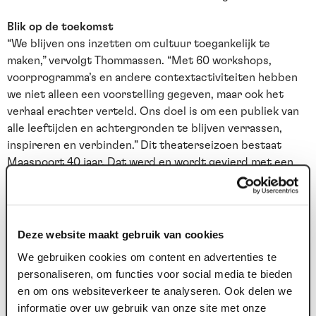
Blik op de toekomst
“We blijven ons inzetten om cultuur toegankelijk te
maken,” vervolgt Thommassen. “Met 60 workshops,
voorprogramma’s en andere contextactiviteiten hebben
we niet alleen een voorstelling gegeven, maar ook het
verhaal erachter verteld. Ons doel is om een publiek van
alle leeftijden en achtergronden te blijven verrassen,
inspireren en verbinden.” Dit theaterseizoen bestaat
Maaspoort 40 jaar. Dat werd en wordt gevierd met een
speciaal jubileumprogramma met hoge kortingen.
Maaspoort bereikte in 2024 een totaal van 150.734
bezoekers voor voorstellingen, familie- en
educatievoorstellingen speelden hierin een cruciale rol.
Deze website maakt gebruik van cookies
Dit succes onderstreept de impact van een
We gebruiken cookies om content en advertenties te
toekomstgerichte aanpak waarin inclusiviteit en
personaliseren, om functies voor social media te bieden
toegankelijkheid centraal staan.
en om ons websiteverkeer te analyseren. Ook delen we
informatie over uw gebruik van onze site met onze