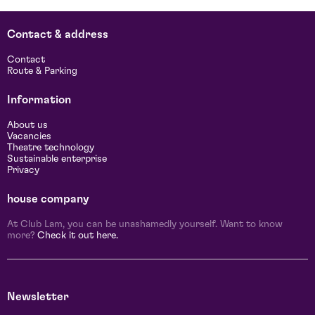
Contact & address
Contact
Route & Parking
Information
About us
Vacancies
Theatre technology
Sustainable enterprise
Privacy
house company
At Club Lam, you can be unashamedly yourself. Want to know
more?
Check it out here.
Newsletter