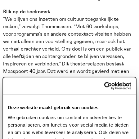
Blik op de toekomst
“We blijven ons inzetten om cultuur toegankelijk te
maken,” vervolgt Thommassen. “Met 60 workshops,
voorprogramma’s en andere contextactiviteiten hebben
we niet alleen een voorstelling gegeven, maar ook het
verhaal erachter verteld. Ons doel is om een publiek van
alle leeftijden en achtergronden te blijven verrassen,
inspireren en verbinden.” Dit theaterseizoen bestaat
Maaspoort 40 jaar. Dat werd en wordt gevierd met een
speciaal jubileumprogramma met hoge kortingen.
Maaspoort bereikte in 2024 een totaal van 150.734
bezoekers voor voorstellingen, familie- en
educatievoorstellingen speelden hierin een cruciale rol.
Deze website maakt gebruik van cookies
Dit succes onderstreept de impact van een
toekomstgerichte aanpak waarin inclusiviteit en
We gebruiken cookies om content en advertenties te
toegankelijkheid centraal staan.
personaliseren, om functies voor social media te bieden
en om ons websiteverkeer te analyseren. Ook delen we