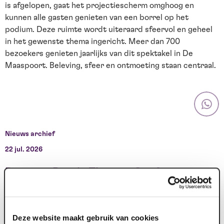
is afgelopen, gaat het projectiescherm omghoog en
kunnen alle gasten genieten van een borrel op het
podium. Deze ruimte wordt uiteraard sfeervol en geheel
in het gewenste thema ingericht. Meer dan 700
bezoekers genieten jaarlijks van dit spektakel in De
Maaspoort. Beleving, sfeer en ontmoeting staan centraal.
Nieuws archief
22 jul. 2026
0
Pact van Baarlo Theatre Conference
For the Baarlo Pact, Maaspoort organised a theatre
conference that brought together social urgency,
M
Deze website maakt gebruik van cookies
substance and theatre. Nearly 300...
b