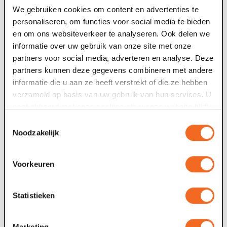
v
We gebruiken cookies om content en advertenties te
personaliseren, om functies voor social media te bieden
17 apr. 2026
en om ons websiteverkeer te analyseren. Ook delen we
1
informatie over uw gebruik van onze site met onze
Fontys diplomauitreiking
partners voor social media, adverteren en analyse. Deze
partners kunnen deze gegevens combineren met andere
Voor Fontys International Campus Venlo verzorgde
informatie die u aan ze heeft verstrekt of die ze hebben
Maaspoort een diploma-uitreiking op maat, met oog voor
verzameld op basis van uw gebruik van hun services. U
routing, uitstraling en een gastvrije...
F
gaat akkoord met onze cookies als u onze website blijft
K
gebruiken.
Toestemmingsselectie
g
17 apr. 2026
Noodzakelijk
Viking Convention
1
Voorkeuren
Voor de Viking Convention van Viking Europe verzorgde
Maaspoort een veelzijdig bedrijfsevent waarin beleving,
Statistieken
gastvrijheid en flexibiliteit...
D
t
Marketing