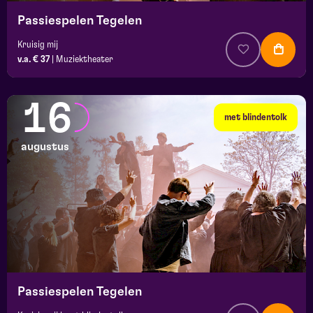
Passiespelen Tegelen
Kruisig mij
v.a. € 37
|
Muziektheater
16
met blindentolk
augustus
Passiespelen Tegelen