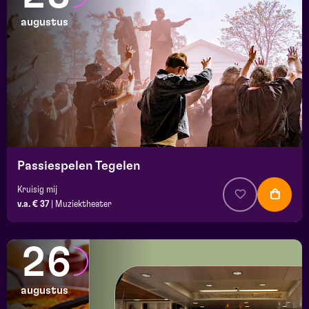
augustus
Passiespelen Tegelen
Kruisig mij
v.a. € 37
|
Muziektheater
26
augustus