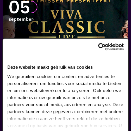
05
september
Deze website maakt gebruik van cookies
We gebruiken cookies om content en advertenties te
Viva Classic Live
personaliseren, om functies voor social media te bieden
en om ons websiteverkeer te analyseren. Ook delen we
FilmMuziek
v.a. € 64,75
|
Klassiek
informatie over uw gebruik van onze site met onze
partners voor social media, adverteren en analyse. Deze
partners kunnen deze gegevens combineren met andere
07
informatie die u aan ze heeft verstrekt of die ze hebben
uitverkocht
verzameld op basis van uw gebruik van hun services. U