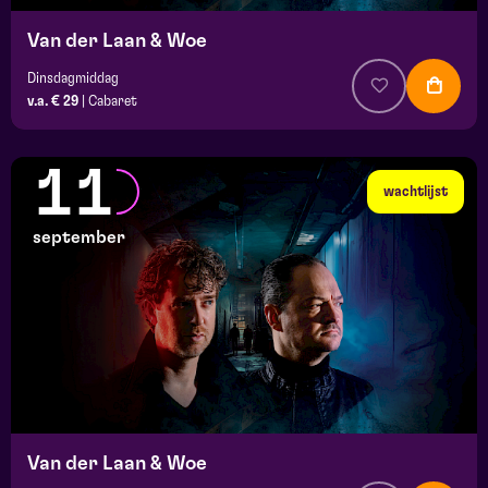
Van der Laan & Woe
Dinsdagmiddag
v.a. € 29
|
Cabaret
11
wachtlijst
september
Van der Laan & Woe