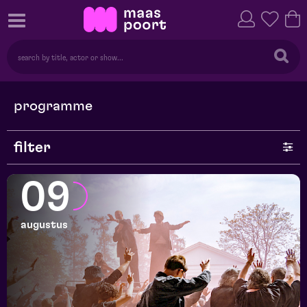
programme
filter
genre
09
series
augustus
month
price