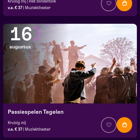
Kruisig mij | met blindentolk
v.a. € 37
|
Muziektheater
16
augustus
Passiespelen Tegelen
Kruisig mij
v.a. € 37
|
Muziektheater