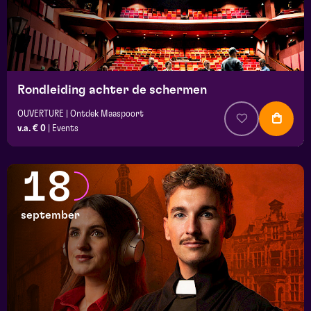
Rondleiding achter de schermen
OUVERTURE | Ontdek Maaspoort
v.a. € 0
|
Events
18
september