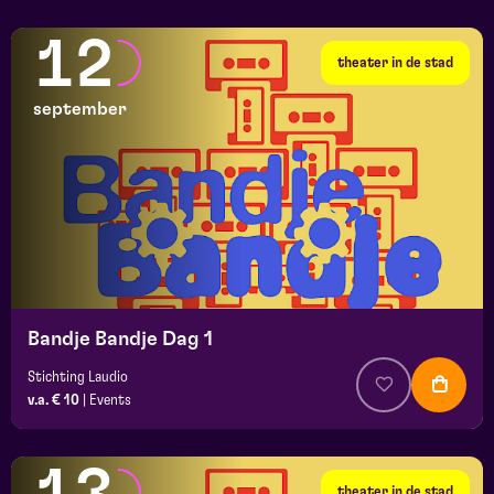
12
theater in de stad
september
Bandje Bandje Dag 1
Stichting Laudio
v.a. € 10
|
Events
theater in de stad