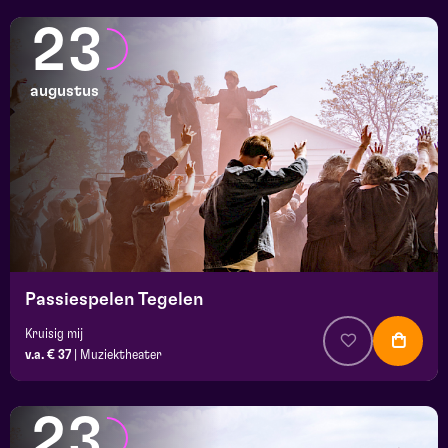
23
augustus
Passiespelen Tegelen
Kruisig mij
v.a. € 37
|
Muziektheater
23