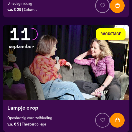
Dinsdagmiddag
v.a. € 29
|
Cabaret
11
BACKSTAGE
september
Lampje erop
Openhartig over zelfdoding
v.a. € 5
|
Theatercollege