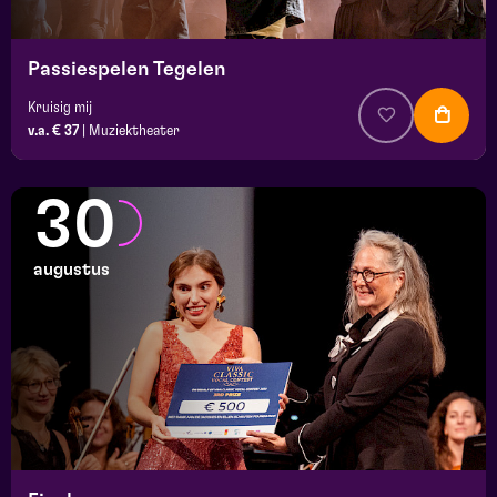
Passiespelen Tegelen
Kruisig mij
v.a. € 37
|
Muziektheater
30
augustus