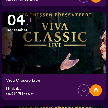
04
september
Viva Classic Live
FilmMuziek
v.a. € 64,75
|
Klassiek