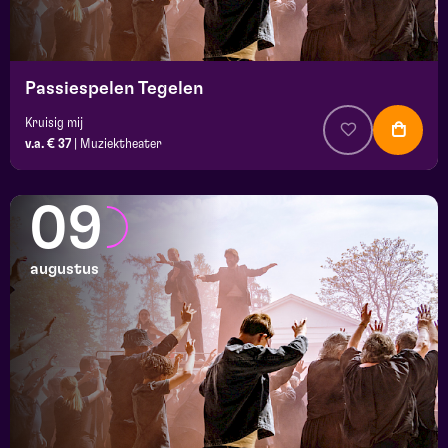
location
Passiespelen Tegelen
Kruisig mij
v.a. € 37
|
Muziektheater
09
augustus