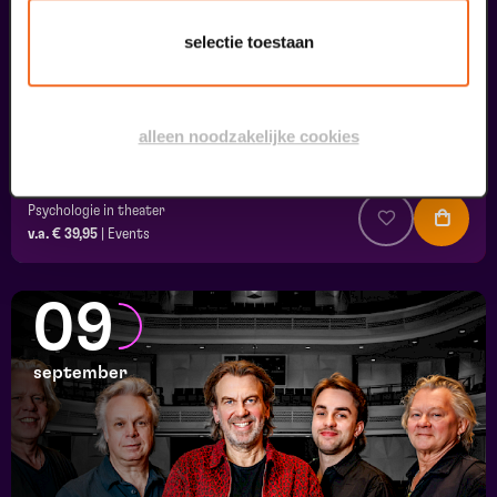
selectie toestaan
alleen noodzakelijke cookies
Ons Kind
Psychologie in theater
v.a. € 39,95
|
Events
09
september