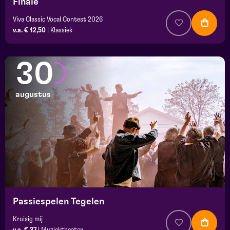
Finale
Viva Classic Vocal Contest 2026
v.a. € 12,50
|
Klassiek
30
augustus
Passiespelen Tegelen
Kruisig mij
v.a. € 37
|
Muziektheater