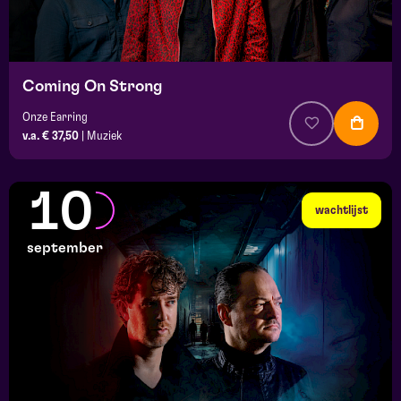
Coming On Strong
Onze Earring
v.a. € 37,50
|
Muziek
10
wachtlijst
september