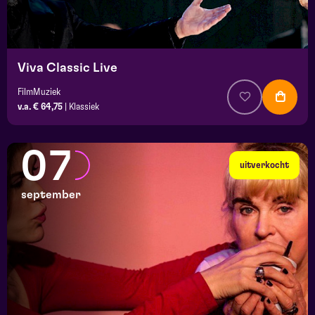
Viva Classic Live
FilmMuziek
v.a. € 64,75
|
Klassiek
07
uitverkocht
september