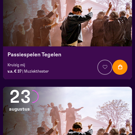
Passiespelen Tegelen
Kruisig mij
v.a. € 37
|
Muziektheater
23
augustus