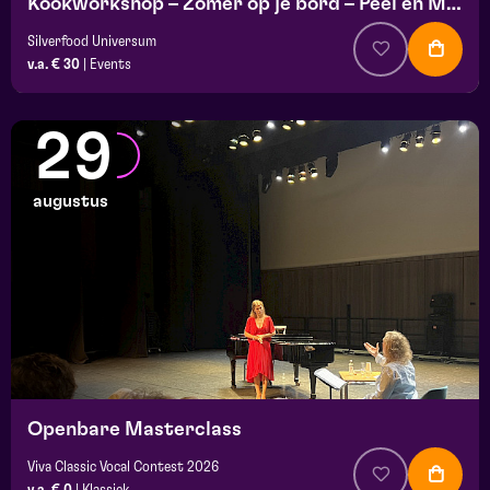
Kookworkshop – Zomer op je bord – Peel en Maas
Silverfood Universum
v.a. € 30
|
Events
29
augustus
Openbare Masterclass
Viva Classic Vocal Contest 2026
v.a. € 0
|
Klassiek