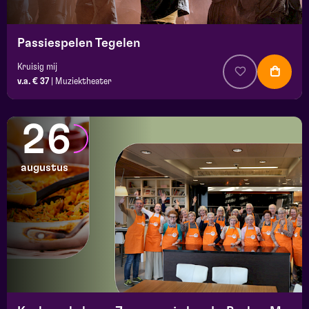
Passiespelen Tegelen
Kruisig mij
v.a. € 37
|
Muziektheater
26
augustus