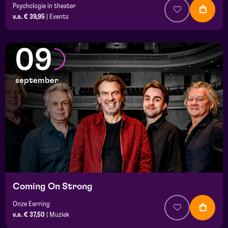
Psychologie in theater
v.a. € 39,95
|
Events
09
september
Coming On Strong
Onze Earring
v.a. € 37,50
|
Muziek