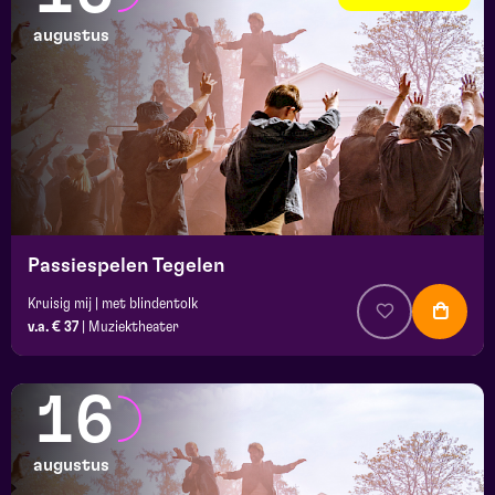
augustus
Passiespelen Tegelen
Kruisig mij | met blindentolk
v.a. € 37
|
Muziektheater
16
augustus