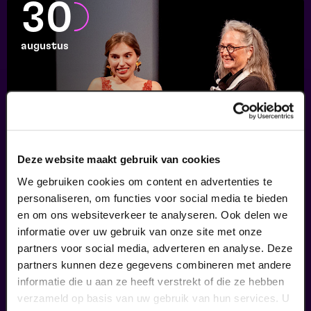
30
augustus
Deze website maakt gebruik van cookies
We gebruiken cookies om content en advertenties te
Finale
personaliseren, om functies voor social media te bieden
en om ons websiteverkeer te analyseren. Ook delen we
Viva Classic Vocal Contest 2026
v.a. € 12,50
|
Klassiek
informatie over uw gebruik van onze site met onze
partners voor social media, adverteren en analyse. Deze
partners kunnen deze gegevens combineren met andere
30
informatie die u aan ze heeft verstrekt of die ze hebben
verzameld op basis van uw gebruik van hun services. U