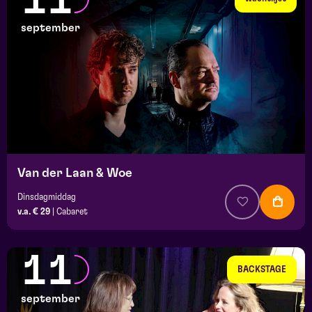
11
september
Van der Laan & Woe
Dinsdagmiddag
v.a. € 29
|
Cabaret
11
BACKSTAGE
september