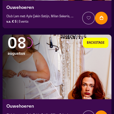
Ouwehoeren
Club Lam met Ayla Çekin Satijn, Milan Sekeris, e.a.
v.a. € 5
|
Events
08
BACKSTAGE
augustus
Ouwehoeren