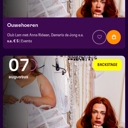
location
Ouwehoeren
Club Lam met Anna Ridwan, Damaris de Jong e.a.
v.a. € 5
|
Events
07
BACKSTAGE
augustus