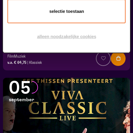
selectie toestaan
alleen noodzakelijke cookies
Viva Classic Live
FilmMuziek
v.a. € 64,75
|
Klassiek
05
september