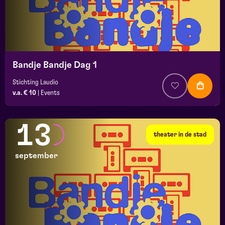
Bandje Bandje Dag 1
Stichting Laudio
v.a. € 10
|
Events
13
theater in de stad
september