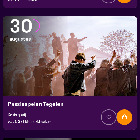
30
augustus
Passiespelen Tegelen
Kruisig mij
v.a. € 37
|
Muziektheater