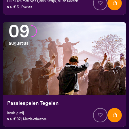
Club Lam met Ayla Çekin Satijn, Milan Sekeris, Dic van Duin, Jean-Baptiste Rey e.a.
v.a. € 5
|
Events
09
augustus
Passiespelen Tegelen
Kruisig mij
v.a. € 37
|
Muziektheater