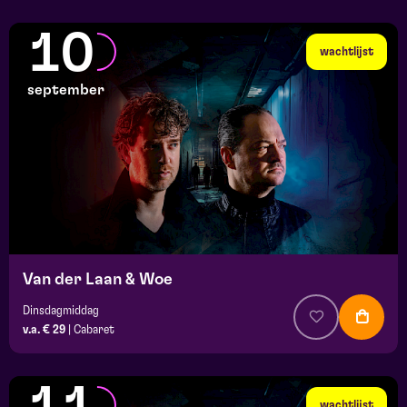
10
wachtlijst
september
Van der Laan & Woe
Dinsdagmiddag
v.a. € 29
|
Cabaret
wachtlijst