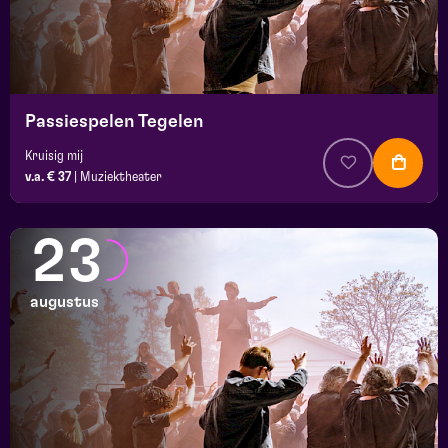
Passiespelen Tegelen
Kruisig mij
v.a. € 37
|
Muziektheater
23
augustus