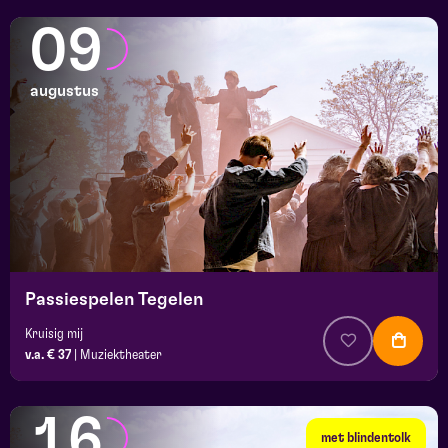
09
augustus
Passiespelen Tegelen
Kruisig mij
v.a. € 37
|
Muziektheater
16
met blindentolk