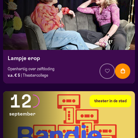
Lampje erop
Openhartig over zelfdoding
v.a. € 5
|
Theatercollege
12
theater in de stad
september