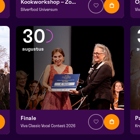
Kookworkshop – Zomer op je bord – Peel en Maas
Silverfood Universum
Vi
v.a. € 30
|
Events
v.a
Kookstudio de Garde | Molenstraat 14b Helden
Fr
30
wo 26 augustus 2026 | 14:00
za
augustus
a
Finale
P
Viva Classic Vocal Contest 2026
Kr
v.a. € 12,50
|
Klassiek
v.a