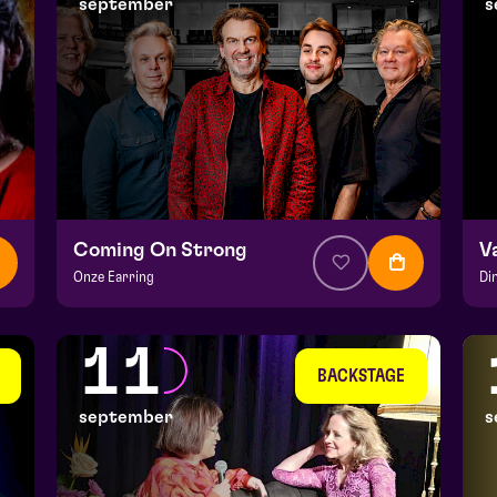
september
s
Coming On Strong
V
Onze Earring
Di
v.a. € 37,50
|
Muziek
v.a
Hela zaal
He
11
wo 9 september 2026 | 20:15
do
BACKSTAGE
september
s