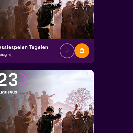
assiespelen Tegelen
uisig mij
. € 37
|
Muziektheater
 Doolhof | Tegelen
23
 9 augustus 2026 | 17:00
ugustus