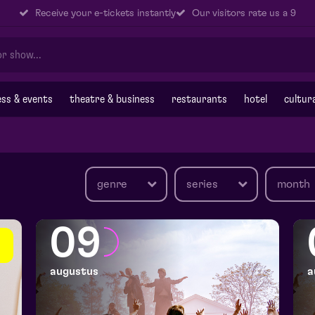
Receive your e-tickets instantly
Our visitors rate us a 9
ss & events
theatre & business
restaurants
hotel
cultur
genre
series
month
09
augustus
a