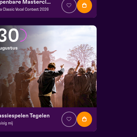
Openbare Masterclass
va Classic Vocal Contest 2026
. € 0
|
Klassiek
ans Boermans zaal
30
 29 augustus 2026 | 14:00
ugustus
assiespelen Tegelen
uisig mij
. € 37
|
Muziektheater