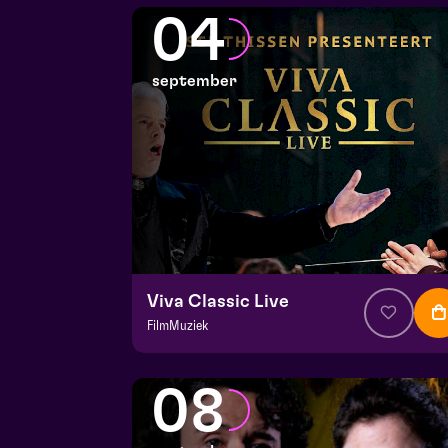
De Doolhof | Tegelen
04
zo 30 augustus 2026 | 13:00
september
Viva Classic Live
FilmMuziek
v.a. € 64,75
|
Klassiek
Julianapark
08
vr 4 september 2026 | 16:30