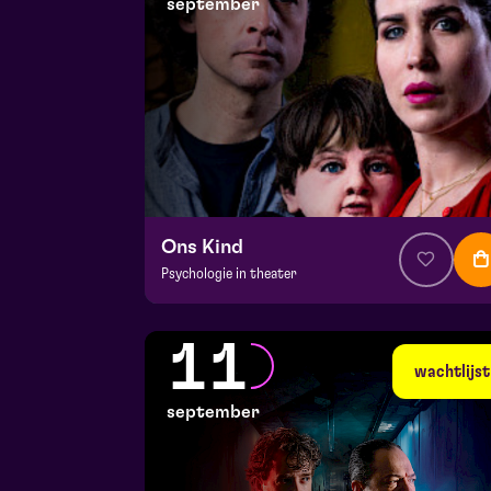
september
Ons Kind
Psychologie in theater
v.a. € 39,95
|
Events
Hela zaal
11
di 8 september 2026 | 19:30
wachtlijst
september