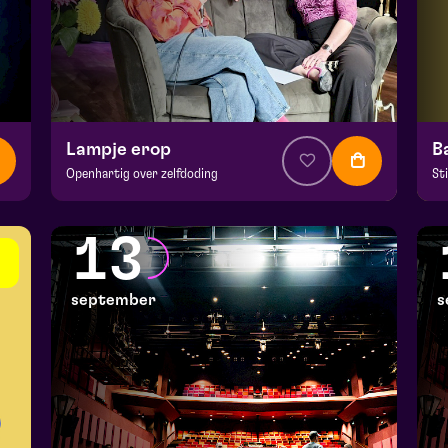
Lampje erop
B
Openhartig over zelfdoding
St
v.a. € 5
|
Theatercollege
v.a
BACKSTAGE | Piet Kingma zaal
Ma
13
vr 11 september 2026 | 20:15
za
september
s