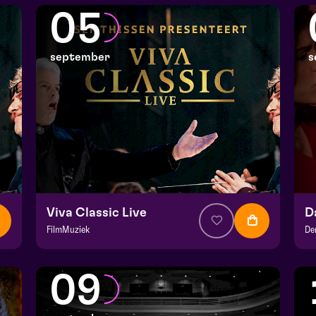
Domani | Venlo
De
05
zo 30 augustus 2026 | 15:30
zo
september
s
Viva Classic Live
FilmMuziek
De
v.a. € 64,75
|
Klassiek
v.
Julianapark
He
09
za 5 september 2026 | 16:30
ma