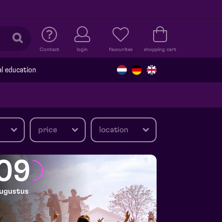
Contact
login
favourites
shopping cart
al education
price
location
09
ugustus