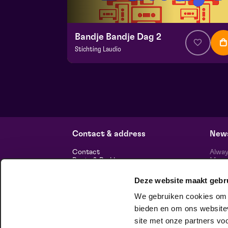
Bandje Bandje Dag 2
Stichting Laudio
v.a. € 10
|
Events
Maaspoort
zo 13 september 2026 | 11:00
Contact & address
News
Contact
Alway
Route & Parking
Maasp
newsl
Deze website maakt gebr
Information
We gebruiken cookies om c
About us
bieden en om ons websitev
Vacancies
Theatre technology
site met onze partners vo
Sustainable enterprise
foll