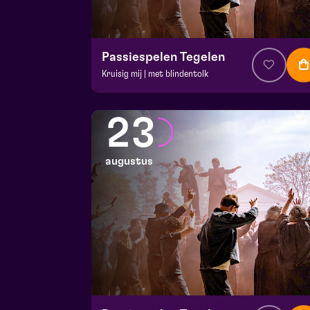
Passiespelen Tegelen
Kruisig mij | met blindentolk
v.a. € 37
|
Muziektheater
De Doolhof | Tegelen
23
zo 16 augustus 2026 | 13:00
augustus