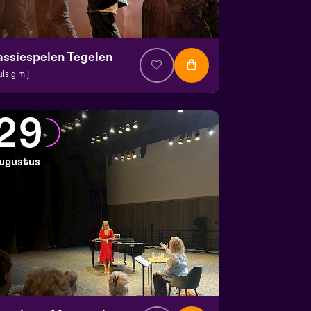
assiespelen Tegelen
uisig mij
. € 37
|
Muziektheater
 Doolhof | Tegelen
29
 23 augustus 2026 | 13:00
ugustus