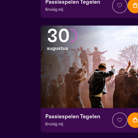
Passiespelen Tegelen
Kruisig mij
v.a. € 37
|
Muziektheater
De Doolhof | Tegelen
30
zo 23 augustus 2026 | 16:30
augustus
Passiespelen Tegelen
Kruisig mij
v.a. € 37
|
Muziektheater