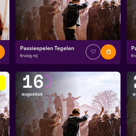
Passiespelen Tegelen
P
Kruisig mij
Kr
v.a. € 37
|
Muziektheater
v.a
De Doolhof | Tegelen
De
16
zo 9 augustus 2026 | 13:00
zo
augustus
a