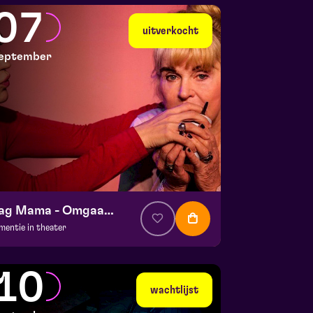
 Doolhof | Tegelen
07
 30 augustus 2026 | 16:30
uitverkocht
eptember
Dag Mama - Omgaan met dementie
mentie in theater
a. € 35,95
|
Events
la zaal
10
 7 september 2026 | 19:30
wachtlijst