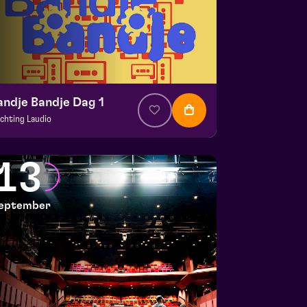
andje Bandje Dag 1
ichting Laudio
. € 10
|
Events
aspoort
13
 12 september 2026 | 11:00
eptember