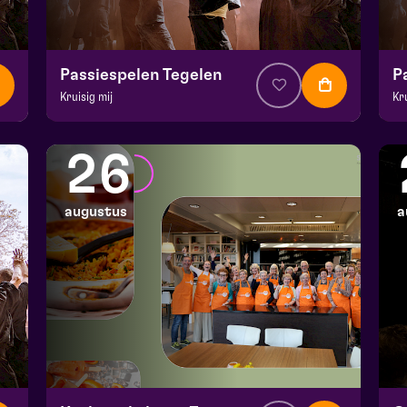
Passiespelen Tegelen
P
Kruisig mij
Kr
v.a. € 37
|
Muziektheater
v.a
De Doolhof | Tegelen
De
26
zo 16 augustus 2026 | 16:30
zo
augustus
a