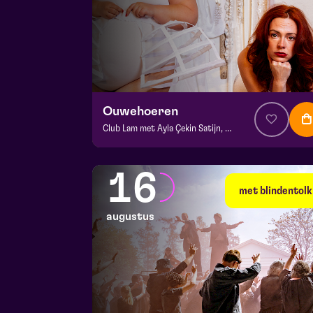
Ouwehoeren
Club Lam met Ayla Çekin Satijn, Milan Sekeris, Dic van Duin, Jean-Baptiste Rey e.a.
v.a. € 5
|
Events
BACKSTAGE | Piet Kingma zaal
16
za 8 augustus 2026 | 20:15
met blindentolk
augustus