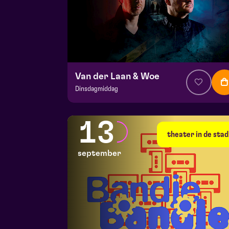
Van der Laan & Woe
Dinsdagmiddag
v.a. € 29
|
Cabaret
Hela zaal
13
vr 11 september 2026 | 20:15
theater in de stad
september