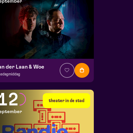
eptember
an der Laan & Woe
nsdagmiddag
. € 29
|
Cabaret
la zaal
12
 10 september 2026 | 20:15
theater in de stad
eptember