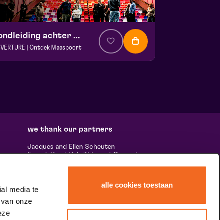
Rondleiding achter de schermen
VERTURE | Ontdek Maaspoort
. € 0
|
Events
aspoort
 13 september 2026 | 13:30
we thank our partners
Jacques and Ellen Scheuten
Foundation
|
Hela Thissen
|
Canon
|
uests,
Leolux
|
Scheuten
|
Sormac
|
Rabobank
e many
|
Ewals Cargo Care
|
Scelta
 'the
Mushrooms
|
Stichting Burgerlijke
alle cookies toestaan
Godshuizen
|
Vostermans Companies
|
al media te
ands &
Unica
 van onze
he
tity.
eze