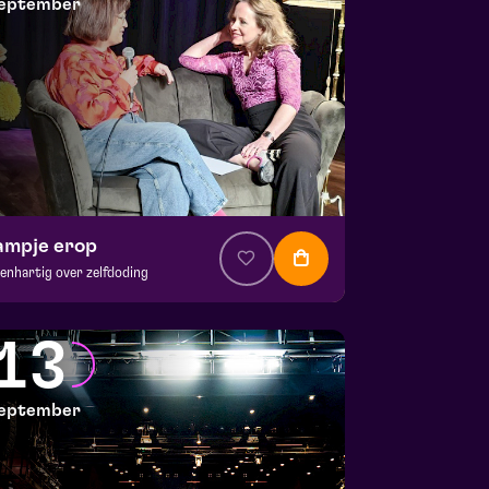
eptember
ampje erop
enhartig over zelfdoding
. € 5
|
Theatercollege
CKSTAGE | Piet Kingma zaal
13
 11 september 2026 | 20:15
eptember