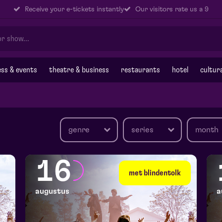
Receive your e-tickets instantly
Our visitors rate us a 9
ss & events
theatre & business
restaurants
hotel
cultur
genre
series
month
16
met blindentolk
augustus
a