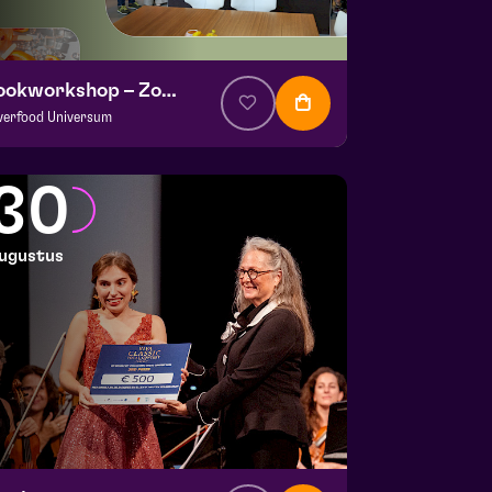
Kookworkshop – Zomer op je bord – Peel en Maas
lverfood Universum
a. € 30
|
Events
okstudio de Garde | Molenstraat 14b Helden
30
 26 augustus 2026 | 14:00
ugustus