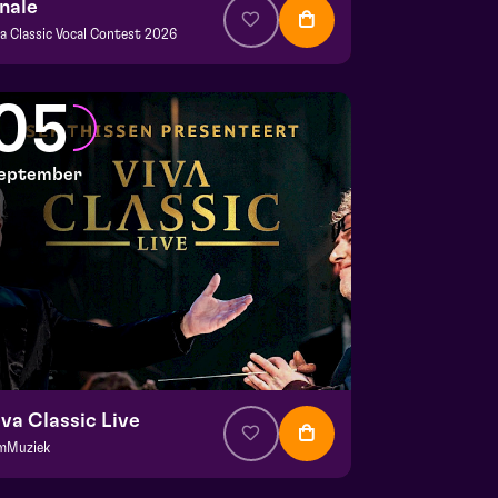
inale
va Classic Vocal Contest 2026
a. € 12,50
|
Klassiek
mani | Venlo
05
 30 augustus 2026 | 15:30
eptember
iva Classic Live
lmMuziek
a. € 64,75
|
Klassiek