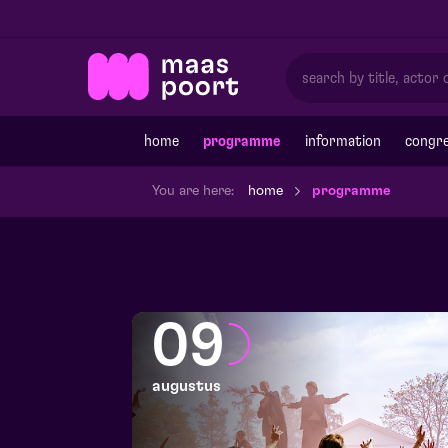
home
programme
information
congre
You are here:
home
programme
09
augustus