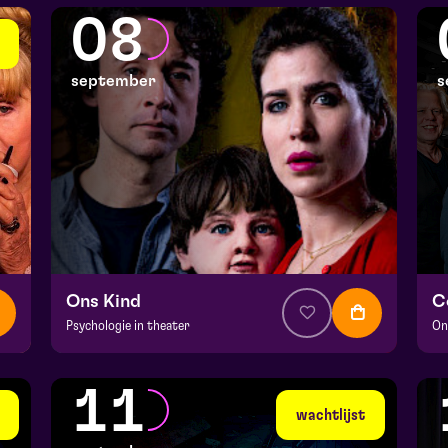
Julianapark
Ju
08
vr 4 september 2026 | 16:30
za
september
s
Ons Kind
C
Psychologie in theater
On
v.a. € 39,95
|
Events
v.
Hela zaal
He
11
di 8 september 2026 | 19:30
wo
wachtlijst