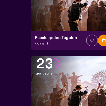
Passiespelen Tegelen
Kruisig mij
v.a. € 37
|
Muziektheater
De Doolhof | Tegelen
23
zo 9 augustus 2026 | 17:00
augustus