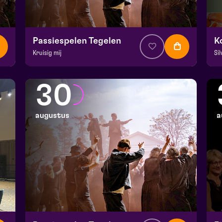
Passiespelen Tegelen
Kruisig mij
Si
v.a. € 37
|
Muziektheater
v.
De Doolhof | Tegelen
Ko
30
zo 23 augustus 2026 | 16:30
wo
augustus
a