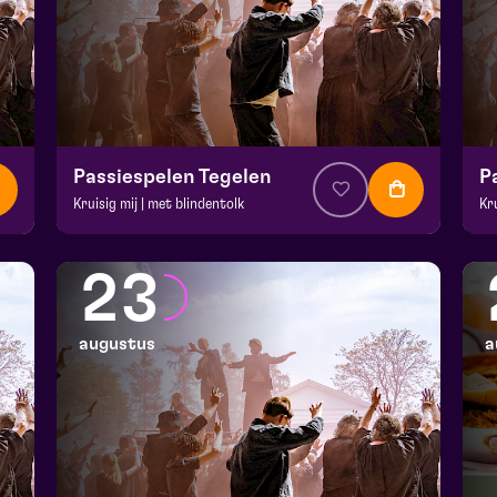
Passiespelen Tegelen
P
Kruisig mij | met blindentolk
Kr
v.a. € 37
|
Muziektheater
v.a
De Doolhof | Tegelen
De
23
zo 16 augustus 2026 | 13:00
zo
augustus
a