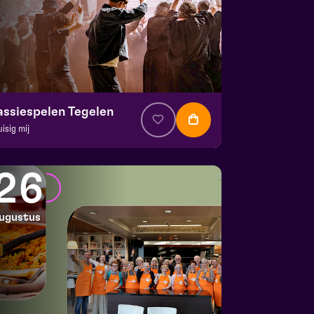
assiespelen Tegelen
uisig mij
. € 37
|
Muziektheater
 Doolhof | Tegelen
26
 16 augustus 2026 | 16:30
ugustus