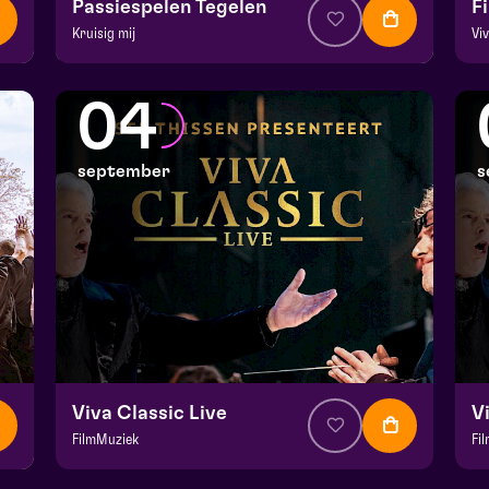
Passiespelen Tegelen
F
Kruisig mij
Vi
v.a. € 37
|
Muziektheater
v.
De Doolhof | Tegelen
Do
04
zo 30 augustus 2026 | 13:00
zo
september
s
Viva Classic Live
V
FilmMuziek
Fi
v.a. € 64,75
|
Klassiek
v.