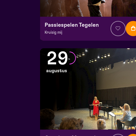
Passiespelen Tegelen
Kruisig mij
v.a. € 37
|
Muziektheater
De Doolhof | Tegelen
29
zo 23 augustus 2026 | 13:00
augustus