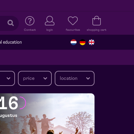
Contact
login
favourites
shopping cart
al education
price
location
16
ugustus