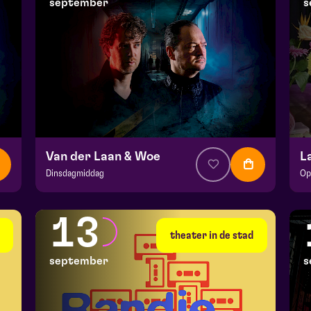
september
s
Van der Laan & Woe
L
Dinsdagmiddag
Op
v.a. € 29
|
Cabaret
v.a
Hela zaal
BA
13
vr 11 september 2026 | 20:15
vr
theater in de stad
september
s