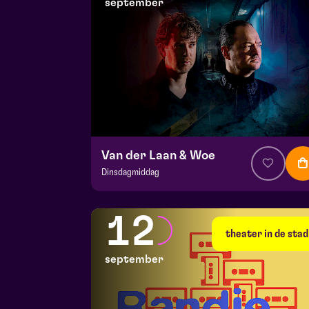
september
Van der Laan & Woe
Dinsdagmiddag
v.a. € 29
|
Cabaret
Hela zaal
12
do 10 september 2026 | 20:15
theater in de stad
september