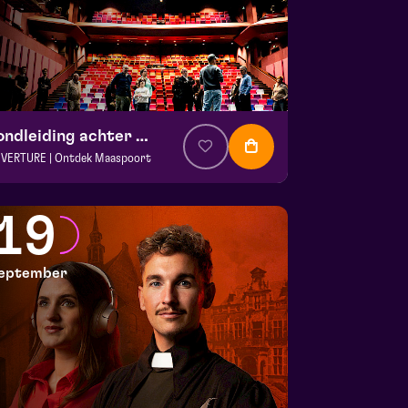
Rondleiding achter de schermen
VERTURE | Ontdek Maaspoort
. € 0
|
Events
aspoort
19
 13 september 2026 | 12:00
eptember