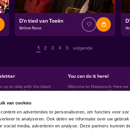
D'n tied van Toeën
D
Venlose Revue
Ve
v.a. € 28,50
|
Uit de regio
v.
Hela zaal
He
1
2
3
4
5
volgende
vr 18 september 2026 | 20:15
za
letter
You can do it here!
s up to date with the latest
Welcome to Maaspoort. Here we
oort news? Subscribe to our
celebrate culture and life with
etter here.
unadulterated joie de vivre. Our g
artists, makers, partners and th
uik van cookies
people around us, experience here
real difference is made together'.
subscribe
ontent en advertenties te personaliseren, om functies voor soci
Winner of the Red Dot Award Br
erkeer te analyseren. Ook delen we informatie over uw gebruik
Communication Design 2024 in t
category Corporate Design & Iden
or social media, adverteren en analyse. Deze partners kunnen d
ow us on