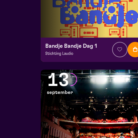
Bandje Bandje Dag 1
Stichting Laudio
v.a. € 10
|
Events
Maaspoort
13
za 12 september 2026 | 11:00
september