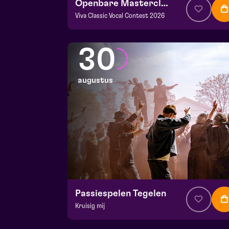
Openbare Masterclass
Viva Classic Vocal Contest 2026
v.a. € 0
|
Klassiek
Frans Boermans zaal
30
za 29 augustus 2026 | 14:00
augustus
Passiespelen Tegelen
Kruisig mij
v.a. € 37
|
Muziektheater