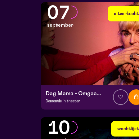
De Doolhof | Tegelen
07
zo 30 augustus 2026 | 16:30
uitverkocht
september
Dag Mama - Omgaan met dementie
Dementie in theater
v.a. € 35,95
|
Events
Hela zaal
10
ma 7 september 2026 | 19:30
wachtlijst