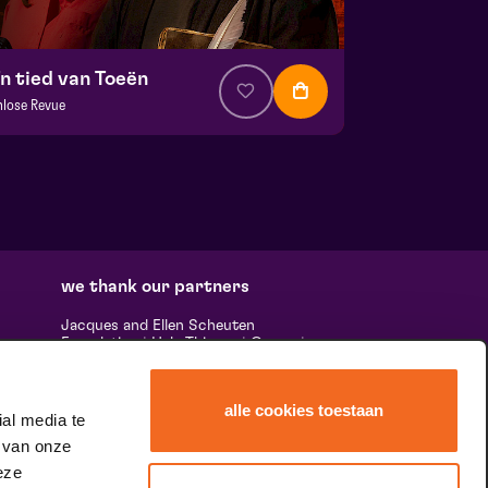
'n tied van Toeën
nlose Revue
a. € 28,50
|
Uit de regio
la zaal
 19 september 2026 | 20:15
we thank our partners
Jacques and Ellen Scheuten
Foundation
|
Hela Thissen
|
Canon
|
uests,
Leolux
|
Scheuten
|
Sormac
|
Rabobank
e many
|
Ewals Cargo Care
|
Scelta
 'the
Mushrooms
|
Stichting Burgerlijke
alle cookies toestaan
Godshuizen
|
Vostermans Companies
|
al media te
ands &
Unica
 van onze
he
tity.
eze