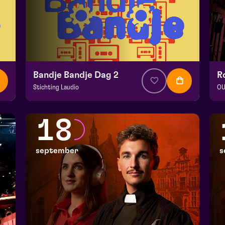
Bandje Bandje Dag 2
Stichting Laudio
OU
v.a. € 10
|
Events
v.a
Maaspoort
Ma
18
zo 13 september 2026 | 11:00
zo
september
s