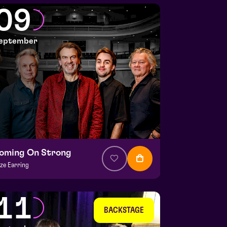
lianapark
09
 5 september 2026 | 16:30
eptember
oming On Strong
ze Earring
a. € 37,50
|
Muziek
la zaal
11
 9 september 2026 | 20:15
BACKSTAGE