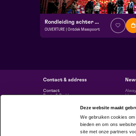
Rondleiding achter de schermen
OUVERTURE | Ontdek Maaspoort
v.a. € 0
|
Events
Maaspoort
zo 13 september 2026 | 13:30
Contact & address
News
Contact
Alway
Route & Parking
Maasp
newsl
Deze website maakt gebr
Information
We gebruiken cookies om c
About us
bieden en om ons websitev
Vacancies
Theatre technology
site met onze partners vo
Sustainable enterprise
foll