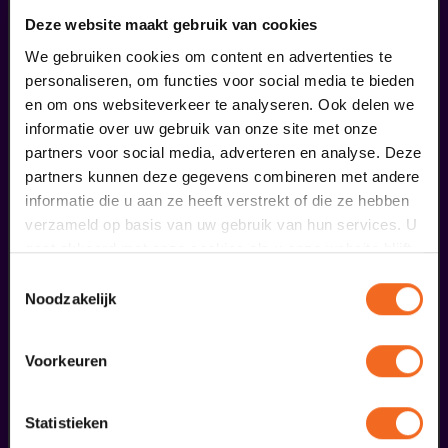
ordered...
Deze website maakt gebruik van cookies
29
We gebruiken cookies om content en advertenties te
personaliseren, om functies voor social media te bieden
en om ons websiteverkeer te analyseren. Ook delen we
augustus
informatie over uw gebruik van onze site met onze
partners voor social media, adverteren en analyse. Deze
partners kunnen deze gegevens combineren met andere
informatie die u aan ze heeft verstrekt of die ze hebben
verzameld op basis van uw gebruik van hun services. U
gaat akkoord met onze cookies als u onze website blijft
gebruiken.
Toestemmingsselectie
Noodzakelijk
Public Masterclass
Viva Classic Vocal Contest 2026
Voorkeuren
from € 0,00
| Classical music
30
Statistieken