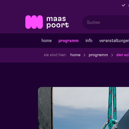
r
home
programm
info
veranstaltunge
sie sind hier:
home
programm
der sc