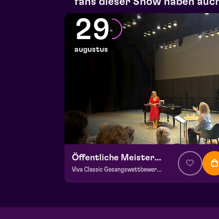
fans dieser Show haben auch
29
augustus
Öffentliche Meisterklasse
Viva Classic Gesangswettbewerb 2026
ab € 0,00
| Klassik
Frans Boermans Saal
za 29 augustus 2026 | 14:00