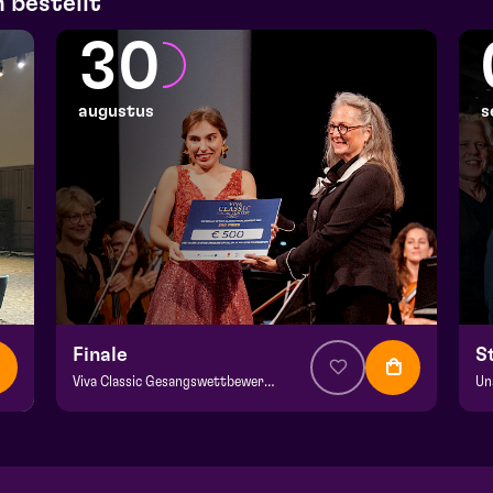
 bestellt
30
augustus
s
Finale
S
Viva Classic Gesangswettbewerb 2026
Un
ab € 12,50
| Klassik
ab
Domani | Venlo
He
zo 30 augustus 2026 | 15:30
wo