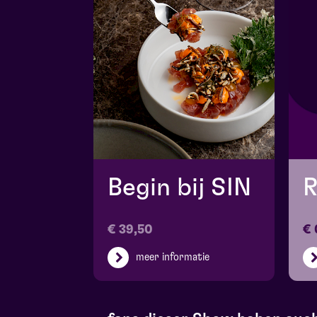
Begin bij SIN
R
€ 39,50
€ 
meer informatie