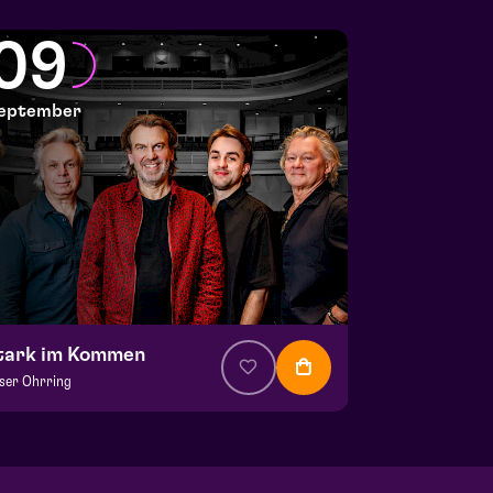
09
eptember
tark im Kommen
ser Ohrring
 € 37,50
| Musik
la Saal
 9 september 2026 | 20:15