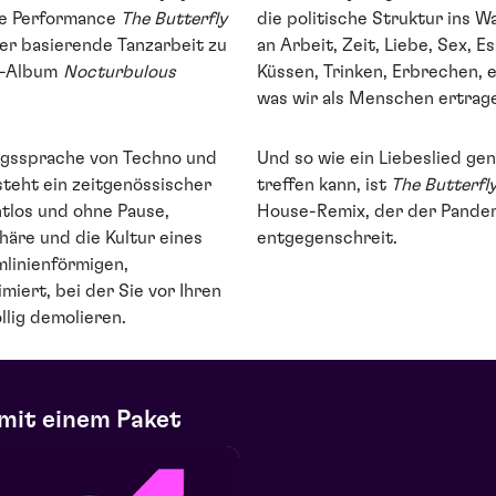
te Performance
The Butterfly
die politische Struktur ins W
uer basierende Tanzarbeit zu
an Arbeit, Zeit, Liebe, Sex, 
o-Album
Nocturbulous
Küssen, Trinken, Erbrechen, e
was wir als Menschen ertrag
ngssprache von Techno und
Und so wie ein Liebeslied g
steht ein zeitgenössischer
treffen kann, ist
The Butterfl
tlos und ohne Pause,
House-Remix, der der Pandemi
häre und die Kultur eines
entgegenschreit.
mlinienförmigen,
iert, bei der Sie vor Ihren
llig demolieren.
mit einem Paket