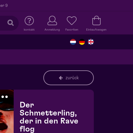
er 9
kontakt
Anmeldung
Favoriten
Einkaufswagen
zurück
Der
Schmetterling,
der in den Rave
flog