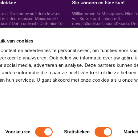
letter
Sie können es hier tun!
est Du immer auf dem letzten
Willkommen in Maaspoort. Hier fe
 mit den neusten Maaspoort-
wir Kultur und Leben mit
sein? Dann schreib' Dich hier für
unverfälschter Lebensfreude. Un
en Newsletter ein.
Gäste, Künstler, Macher, Partner
die vielen Menschen um uns heru
erleben hier 'the real difference i
uik van cookies
together'.
abonnieren
Gewinner des Red Dot Award Bra
ontent en advertenties te personaliseren, om functies voor soci
Communication Design 2024 in d
erkeer te analyseren. Ook delen we informatie over uw gebruik
Kategorie Corporate Design &
e uns auf
Identität.
or social media, adverteren en analyse. Deze partners kunnen d
ndere informatie die u aan ze heeft verstrekt of die ze hebben
an hun services. U gaat akkoord met onze cookies als u onze web
trotse partner van
Voorkeuren
Statistieken
Marke
Haftungsausschluss
Allgemeine Be