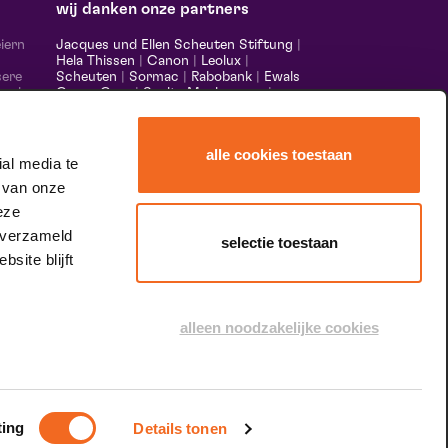
wij danken onze partners
iern
Jacques und Ellen Scheuten Stiftung
|
Hela Thissen
|
Canon
|
Leolux
|
sere
Scheuten
|
Sormac
|
Rabobank
|
Ewals
 und
Cargo Care
|
Scelta Mushrooms
|
m,
Stichting Burgerlijke Godshuizen
|
s made
Vostermans Unternehmen
|
Unica
alle cookies toestaan
nds &
al media te
er
 van onze
eze
 verzameld
selectie toestaan
site blijft
speciale dank aan
alleen noodzakelijke cookies
ting
Details tonen
dingungen und Konditionen
Inhaltsverzeichnis