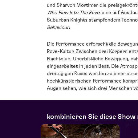
und Sharvon Mortimer die preisgekrön
Who Flew Into The Rave
: eine auf Ausda
Suburban Knights stampfendem Techn
Behaviour
.
Die Performance erforscht die Bewegu
Rave-Kultur. Zwischen drei Körpern ent
Nachtclub. Unerbittliche Bewegung, nah
eingearbeitet in jeden Beat. Die Atmosp
dreitägigen Raves werden zu einer stro
hochkünstlerischen Performance komprim
Augen sehen, wie sich drei Menschen vö
kombinieren Sie diese Show 