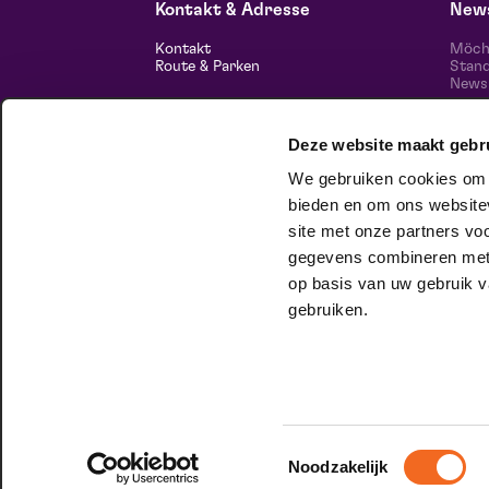
Kontakt & Adresse
News
Kontakt
Möcht
Route & Parken
Stand
News 
unser
Informationen
Deze website maakt gebr
Über uns
Freie Stellen
We gebruiken cookies om c
Theatertechnik
Nachhaltiges Unternehmen
bieden en om ons websitev
Datenschutz
Folg
site met onze partners vo
gegevens combineren met a
hausgesellschaft
op basis van uw gebruik v
Im Club Lam können Sie ganz Sie
gebruiken.
selbst sein. Willst du mehr wissen?
Hier
kannst du es nachlesen.
Toestemmingsselectie
Noodzakelijk
© 2026 Maaspoort |
Website by Itix