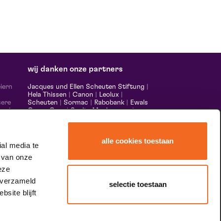
wij danken onze partners
iern
Jacques und Ellen Scheuten Stiftung
|
Hela Thissen
|
Canon
|
Leolux
|
sere
Scheuten
|
Sormac
|
Rabobank
|
Ewals
 und
Cargo Care
|
Scelta Mushrooms
|
m,
Stichting Burgerlijke Godshuizen
|
s made
Vostermans Unternehmen
|
Unica
alle cookies toestaan
nds &
al media te
er
 van onze
eze
 verzameld
selectie toestaan
site blijft
speciale dank aan