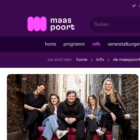
r
home
programm
info
veranstaltunge
sie sind hier:
home
info
de maaspoor