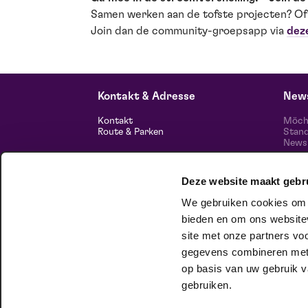
Samen werken aan de tofste projecten? Of
Join dan de community-groepsapp via
dez
Kontakt & Adresse
News
Kontakt
Möcht
Route & Parken
Stand
News 
unser
Informationen
Deze website maakt gebr
Über uns
Freie Stellen
We gebruiken cookies om c
Theatertechnik
Nachhaltiges Unternehmen
bieden en om ons websitev
Datenschutz
Folg
site met onze partners vo
gegevens combineren met a
hausgesellschaft
op basis van uw gebruik v
Im Club Lam können Sie ganz Sie
gebruiken.
selbst sein. Willst du mehr wissen?
Hier
kannst du es nachlesen.