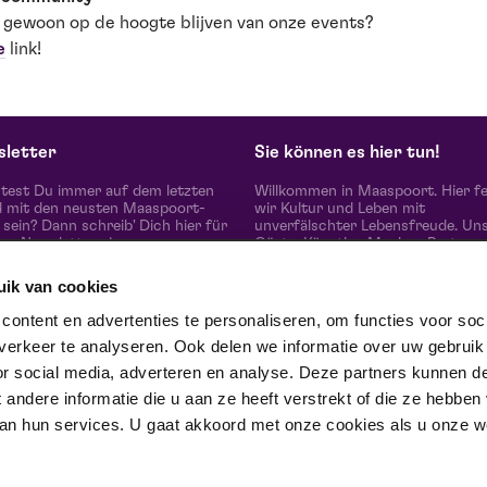
 gewoon op de hoogte blijven van onze events?
e
link!
letter
Sie können es hier tun!
est Du immer auf dem letzten
Willkommen in Maaspoort. Hier fe
 mit den neusten Maaspoort-
wir Kultur und Leben mit
sein? Dann schreib' Dich hier für
unverfälschter Lebensfreude. Un
en Newsletter ein.
Gäste, Künstler, Macher, Partner
die vielen Menschen um uns heru
erleben hier 'the real difference i
uik van cookies
together'.
abonnieren
Gewinner des Red Dot Award Bra
ontent en advertenties te personaliseren, om functies voor soci
Communication Design 2024 in d
erkeer te analyseren. Ook delen we informatie over uw gebruik
Kategorie Corporate Design &
e uns auf
Identität.
or social media, adverteren en analyse. Deze partners kunnen d
ndere informatie die u aan ze heeft verstrekt of die ze hebben
an hun services. U gaat akkoord met onze cookies als u onze web
trotse partner van