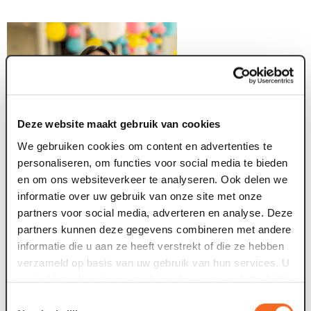
Deze website maakt gebruik van cookies
We gebruiken cookies om content en advertenties te
personaliseren, om functies voor social media te bieden
en om ons websiteverkeer te analyseren. Ook delen we
informatie over uw gebruik van onze site met onze
partners voor social media, adverteren en analyse. Deze
partners kunnen deze gegevens combineren met andere
informatie die u aan ze heeft verstrekt of die ze hebben
verzameld op basis van uw gebruik van hun services. U
gaat akkoord met onze cookies als u onze website blijft
gebruiken.
Toestemmingsselectie