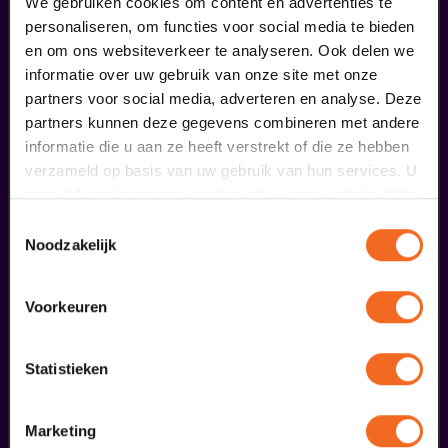
We gebruiken cookies om content en advertenties te
personaliseren, om functies voor social media te bieden
en om ons websiteverkeer te analyseren. Ook delen we
informatie over uw gebruik van onze site met onze
partners voor social media, adverteren en analyse. Deze
Voorprogramma Orkater
partners kunnen deze gegevens combineren met andere
informatie die u aan ze heeft verstrekt of die ze hebben
verzameld op basis van uw gebruik van hun services. U
€ 0,00
gaat akkoord met onze cookies als u onze website blijft
meer informatie
gebruiken.
Toestemmingsselectie
Noodzakelijk
fans dieser Show haben auch
Voorkeuren
bestellt
29
Statistieken
augustus
Marketing