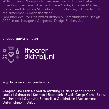
Willkommen in Maaspoort. Hier feiern wir Kultur und Leben mit
unverfälschter Lebensfreude. Unsere Gäste, Künstler, Macher,
Partner und die vielen Menschen um uns herum, erleben hier 'the
real difference is made together'.
Gewinner des Red Dot Award Brands & Communication Design
2024 in der Kategorie Corporate Design & Identität.
trotse partner van
wij danken onze partners
Jacques und Ellen Scheuten Stiftung
|
Hela Thissen
|
Canon
|
Leolux
|
Scheuten
|
Sormac
|
Rabobank
|
Ewals Cargo Care
|
Scelta
Mushrooms
|
Stichting Burgerlijke Godshuizen
|
Vostermans
Unternehmen
|
Unica