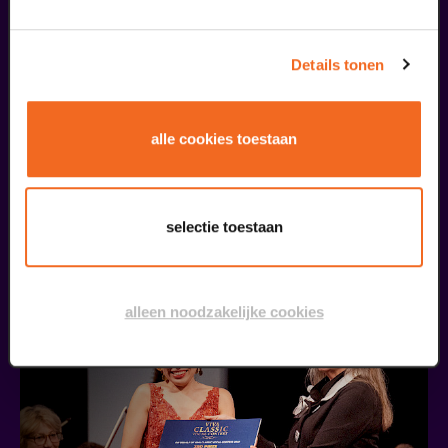
Details tonen
alle cookies toestaan
Öffentliche Meisterklasse
Viva Classic Gesangswettbewerb 2026
ab € 0,00
| Klassik
selectie toestaan
30
alleen noodzakelijke cookies
augustus