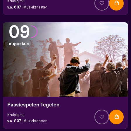
Kruisig mij
v.a. € 37
|
Muziektheater
09
augustus
Passiespelen Tegelen
Kruisig mij
v.a. € 37
|
Muziektheater