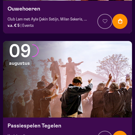
Ouwehoeren
Club Lam met Ayla Çekin Satijn, Milan Sekeris, Dic van Duin, Jean-Baptiste Rey e.a.
v.a. € 5
|
Events
09
augustus
Passiespelen Tegelen