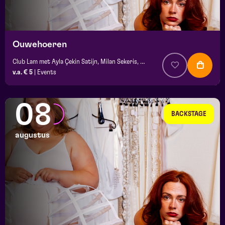
platz
Ouwehoeren
Club Lam met Ayla Çekin Satijn, Milan Sekeris, e.a.
v.a. € 5
|
Events
08
BACKSTAGE
augustus