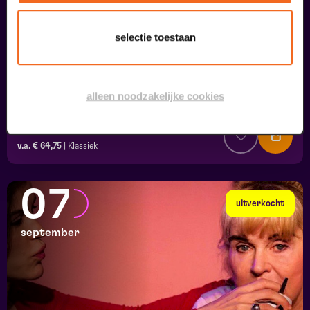
selectie toestaan
alleen noodzakelijke cookies
Viva Classic Live
FilmMuziek
v.a. € 64,75
|
Klassiek
07
uitverkocht
september