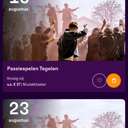
augustus
Passiespelen Tegelen
Kruisig mij
v.a. € 37
|
Muziektheater
23
augustus