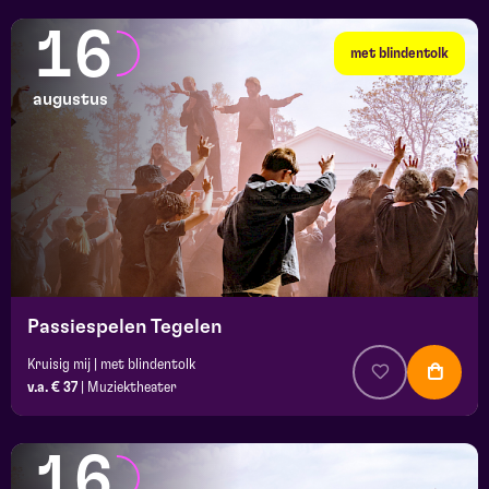
16
met blindentolk
augustus
Passiespelen Tegelen
Kruisig mij | met blindentolk
v.a. € 37
|
Muziektheater
16