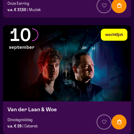
Onze Earring
v.a. € 37,50
|
Muziek
10
wachtlijst
september
Van der Laan & Woe
Dinsdagmiddag
v.a. € 29
|
Cabaret