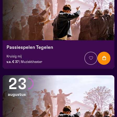
Passiespelen Tegelen
Kruisig mij
v.a. € 37
|
Muziektheater
23
augustus