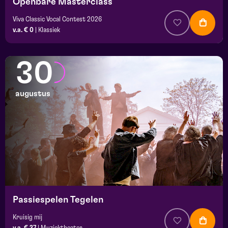
Openbare Masterclass
Viva Classic Vocal Contest 2026
v.a. € 0
|
Klassiek
30
augustus
Passiespelen Tegelen
Kruisig mij
v.a. € 37
|
Muziektheater