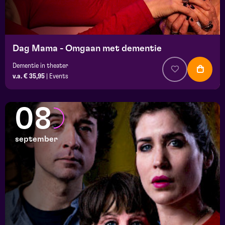
Dag Mama - Omgaan met dementie
Dementie in theater
v.a. € 35,95
|
Events
08
september