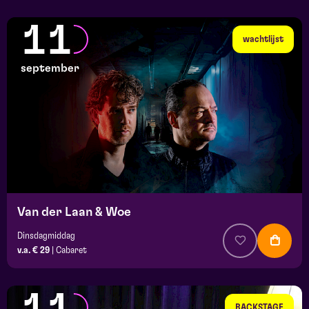
11
wachtlijst
september
Van der Laan & Woe
Dinsdagmiddag
v.a. € 29
|
Cabaret
BACKSTAGE