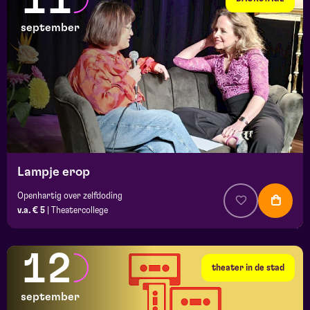
11
september
Lampje erop
Openhartig over zelfdoding
v.a. € 5
|
Theatercollege
12
theater in de stad
september