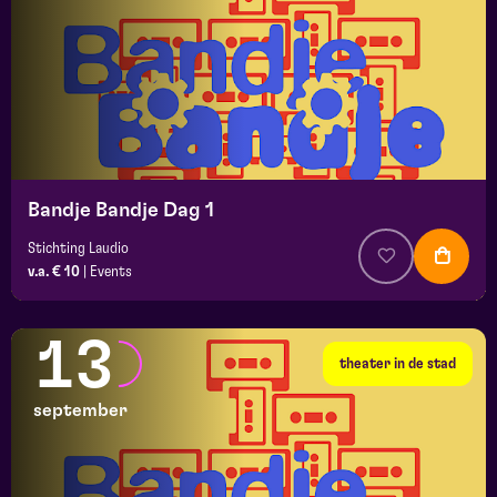
Bandje Bandje Dag 1
Stichting Laudio
v.a. € 10
|
Events
13
theater in de stad
september