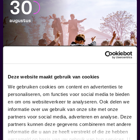
30
augustus
Deze website maakt gebruik van cookies
Passiespelen Tegelen
We gebruiken cookies om content en advertenties te
personaliseren, om functies voor social media te bieden
Kruisig mij
en om ons websiteverkeer te analyseren. Ook delen we
v.a. € 37
|
Muziektheater
informatie over uw gebruik van onze site met onze
partners voor social media, adverteren en analyse. Deze
04
partners kunnen deze gegevens combineren met andere
informatie die u aan ze heeft verstrekt of die ze hebben
verzameld op basis van uw gebruik van hun services. U