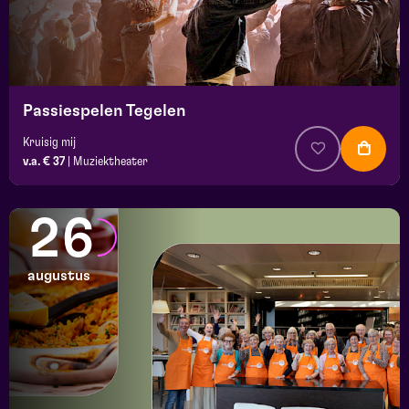
Passiespelen Tegelen
Kruisig mij
v.a. € 37
|
Muziektheater
26
augustus