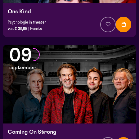
Ons Kind
Psychologie in theater
v.a. € 39,95
|
Events
09
september
Coming On Strong