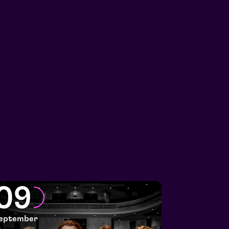
09
eptember