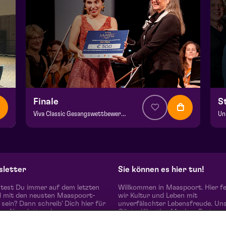
Finale
S
Viva Classic Gesangswettbewerb 2026
Un
ab € 12,50
| Klassik
ab
Domani | Venlo
He
zo 30 augustus 2026 | 15:30
wo
letter
Sie können es hier tun!
est Du immer auf dem letzten
Willkommen in Maaspoort. Hier fe
 mit den neusten Maaspoort-
wir Kultur und Leben mit
sein? Dann schreib' Dich hier für
unverfälschter Lebensfreude. Un
en Newsletter ein.
Gäste, Künstler, Macher, Partner
die vielen Menschen um uns heru