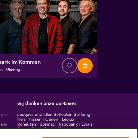
tark im Kommen
ser Ohrring
 € 37,50
| Musik
la Saal
 9 september 2026 | 20:15
wij danken onze partners
iern
Jacques und Ellen Scheuten Stiftung
|
Hela Thissen
|
Canon
|
Leolux
|
sere
Scheuten
|
Sormac
|
Rabobank
|
Ewals
 und
Cargo Care
|
Scelta Mushrooms
|
m,
Stichting Burgerlijke Godshuizen
|