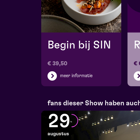
Begin bij SIN
R
€ 39,50
€ 
meer informatie
fans dieser Show haben auch
29
augustus