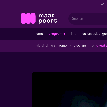
r
home
programm
info
veranstaltunge
sie sind hier:
home
programm
greate