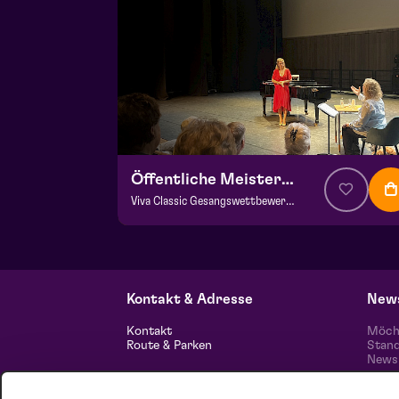
Öffentliche Meisterklasse
Viva Classic Gesangswettbewerb 2026
ab € 0,00
| Klassik
Frans Boermans Saal
za 29 augustus 2026 | 14:00
Kontakt & Adresse
News
Kontakt
Möcht
Route & Parken
Stand
News 
unser
Informationen