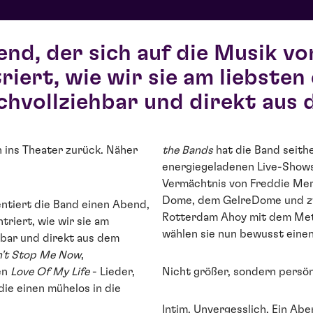
end, der sich auf die Musik v
iert, wie wir sie am liebsten
achvollziehbar und direkt aus
ins Theater zurück. Näher
the Bands
hat die Band seit
energiegeladenen Live-Show
Vermächtnis von Freddie Mer
Dome, dem GelreDome und zw
ntiert die Band einen Abend,
Rotterdam Ahoy mit dem Met
triert, wie wir sie am
wählen sie nun bewusst eine
nbar und direkt aus dem
't Stop Me Now
,
en
Love Of My Life
- Lieder,
Nicht größer, sondern persön
ie einen mühelos in die
Intim. Unvergesslich. Ein Abe