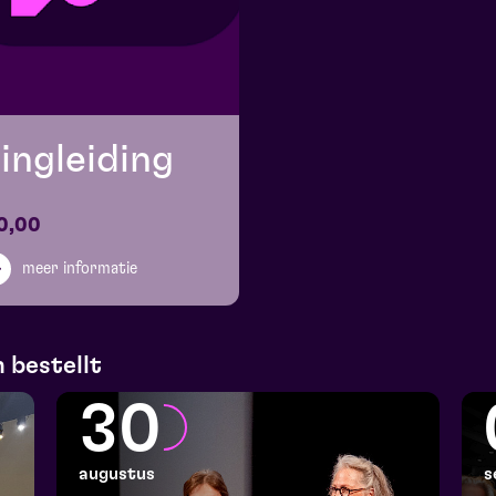
ingleiding
0,00
meer informatie
 bestellt
30
augustus
s