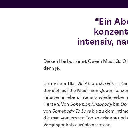
Ein Ab
konzentr
intensiv, n
Diesen Herbst kehrt Queen Must Go On 
denn je.
Unter dem Titel
All About the Hits
präse
der sich auf die Musik von Queen konzen
liebsten erleben: intensiv, wiedererken
Herzen. Von
Bohemian Rhapsody
bis
Don
von
Somebody To Love
bis zu dem intim
die man vom ersten Ton an erkennt und d
Vergangenheit zurückversetzen.