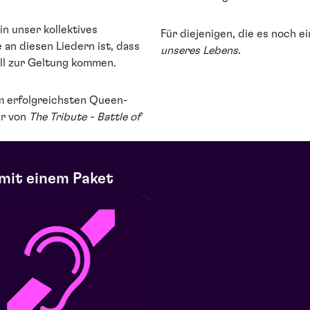
in unser kollektives
Für diejenigen, die es noch e
an diesen Liedern ist, dass
unseres Lebens.
oll zur Geltung kommen.
m erfolgreichsten Queen-
er von
The Tribute - Battle of
mit einem Paket