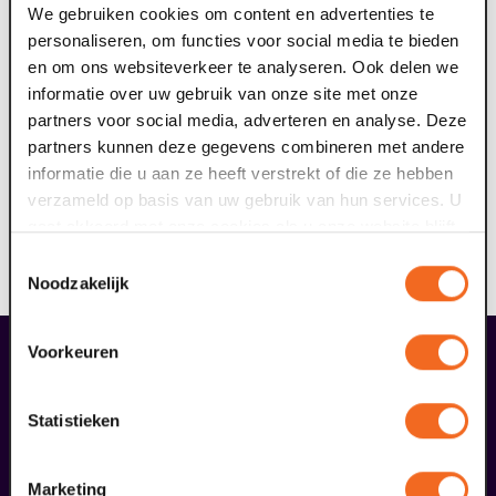
van Arnhem (Galileo), Luuk Haaze (Khashoggi), Diederik
We gebruiken cookies om content en advertenties te
Rep (Buddy) und Naima Bayo (Oz).
personaliseren, om functies voor social media te bieden
Regie: Paul van Ewijk
en om ons websiteverkeer te analyseren. Ook delen we
Produzent: Albert Verlinde i.c.w. Huub van de Heuvel,
informatie over uw gebruik van onze site met onze
Jaco Kaasschieter und Bram Verhaak
partners voor social media, adverteren en analyse. Deze
Alle Lieder in dieser Show werden auf Englisch
partners kunnen deze gegevens combineren met andere
gesungen.
informatie die u aan ze heeft verstrekt of die ze hebben
verzameld op basis van uw gebruik van hun services. U
gaat akkoord met onze cookies als u onze website blijft
ERMÄSSIGUNGEN
gebruiken.
Für diese Aufführung gibt es keine Ermäßigungen,
Toestemmingsselectie
außer Frühbucherrabatte bis zum 1. September.
Noodzakelijk
fans dieser Show haben auch
Voorkeuren
bestellt
Statistieken
29
Marketing
augustus