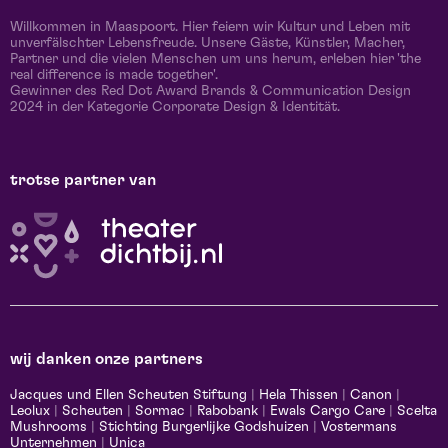
Willkommen in Maaspoort. Hier feiern wir Kultur und Leben mit
unverfälschter Lebensfreude. Unsere Gäste, Künstler, Macher,
Partner und die vielen Menschen um uns herum, erleben hier 'the
real difference is made together'.
Gewinner des Red Dot Award Brands & Communication Design
2024 in der Kategorie Corporate Design & Identität.
trotse partner van
wij danken onze partners
Jacques und Ellen Scheuten Stiftung
|
Hela Thissen
|
Canon
|
Leolux
|
Scheuten
|
Sormac
|
Rabobank
|
Ewals Cargo Care
|
Scelta
Mushrooms
|
Stichting Burgerlijke Godshuizen
|
Vostermans
Unternehmen
|
Unica