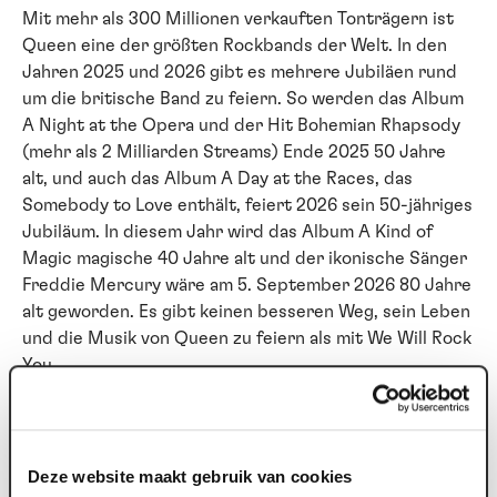
Mit mehr als 300 Millionen verkauften Tonträgern ist
Queen eine der größten Rockbands der Welt. In den
Jahren 2025 und 2026 gibt es mehrere Jubiläen rund
um die britische Band zu feiern. So werden das Album
A Night at the Opera und der Hit Bohemian Rhapsody
(mehr als 2 Milliarden Streams) Ende 2025 50 Jahre
alt, und auch das Album A Day at the Races, das
Somebody to Love enthält, feiert 2026 sein 50-jähriges
Jubiläum. In diesem Jahr wird das Album A Kind of
Magic magische 40 Jahre alt und der ikonische Sänger
Freddie Mercury wäre am 5. September 2026 80 Jahre
alt geworden. Es gibt keinen besseren Weg, sein Leben
und die Musik von Queen zu feiern als mit We Will Rock
You.
Besetzung & Kreative
Besetzung: Lucas Hamming (Britt), Magtel de Laat
Deze website maakt gebruik van cookies
(Scaramouche), Nyassa Alberta (Killer Queen), Brecht