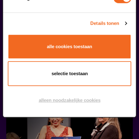
Details tonen
alle cookies toestaan
Öffentliche Meisterklasse
Viva Classic Gesangswettbewerb 2026
selectie toestaan
ab € 0,00
| Klassik
30
alleen noodzakelijke cookies
augustus