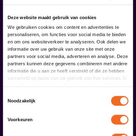
fans dieser Show haben auch
bestellt
Deze website maakt gebruik van cookies
We gebruiken cookies om content en advertenties te
29
personaliseren, om functies voor social media te bieden
en om ons websiteverkeer te analyseren. Ook delen we
augustus
informatie over uw gebruik van onze site met onze
partners voor social media, adverteren en analyse. Deze
partners kunnen deze gegevens combineren met andere
informatie die u aan ze heeft verstrekt of die ze hebben
verzameld op basis van uw gebruik van hun services. U
gaat akkoord met onze cookies als u onze website blijft
gebruiken.
Toestemmingsselectie
Noodzakelijk
Öffentliche Meisterklasse
Viva Classic Gesangswettbewerb 2026
Voorkeuren
ab € 0,00
| Klassik