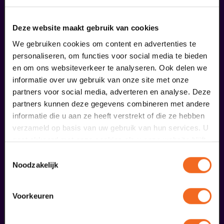
fans dieser Show haben auch
bestellt
Deze website maakt gebruik van cookies
29
We gebruiken cookies om content en advertenties te
personaliseren, om functies voor social media te bieden
en om ons websiteverkeer te analyseren. Ook delen we
augustus
informatie over uw gebruik van onze site met onze
partners voor social media, adverteren en analyse. Deze
partners kunnen deze gegevens combineren met andere
informatie die u aan ze heeft verstrekt of die ze hebben
verzameld op basis van uw gebruik van hun services. U
gaat akkoord met onze cookies als u onze website blijft
gebruiken.
Toestemmingsselectie
Noodzakelijk
Öffentliche Meisterklasse
Viva Classic Gesangswettbewerb 2026
Voorkeuren
ab € 0,00
| Klassik