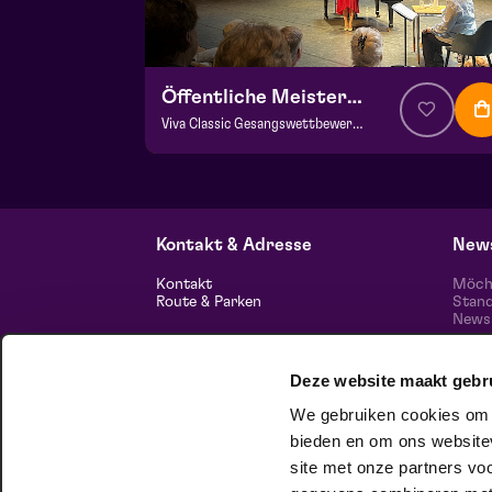
Öffentliche Meisterklasse
Viva Classic Gesangswettbewerb 2026
ab € 0,00
| Klassik
Frans Boermans Saal
za 29 augustus 2026 | 14:00
Kontakt & Adresse
News
Kontakt
Möcht
Route & Parken
Stand
News 
unser
Informationen
Deze website maakt gebr
Über uns
Freie Stellen
We gebruiken cookies om c
Theatertechnik
Nachhaltiges Unternehmen
bieden en om ons websitev
Datenschutz
Folg
site met onze partners vo