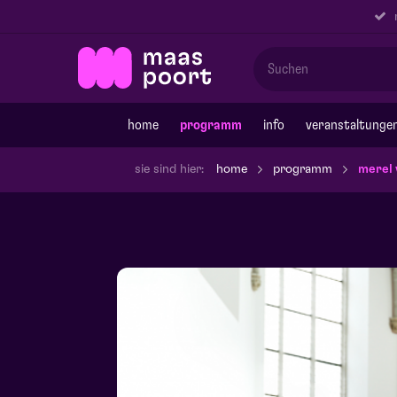
r
home
programm
info
veranstaltunge
sie sind hier:
home
programm
merel