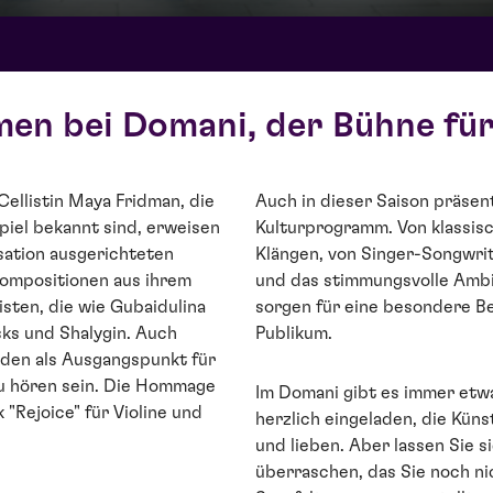
en bei Domani, der Bühne fü
ellistin Maya Fridman, die
Auch in dieser Saison präsenti
iel bekannt sind, erweisen
Kulturprogramm. Von klassisc
sation ausgerichteten
Klängen, von Singer-Songwrite
Kompositionen aus ihrem
und das stimmungsvolle Ambi
sten, die wie Gubaidulina
sorgen für eine besondere B
sks und Shalygin. Auch
Publikum.
den als Ausgangspunkt für
zu hören sein. Die Hommage
Im Domani gibt es immer etwa
"Rejoice" für Violine und
herzlich eingeladen, die Küns
und lieben. Aber lassen Sie 
überraschen, das Sie noch n