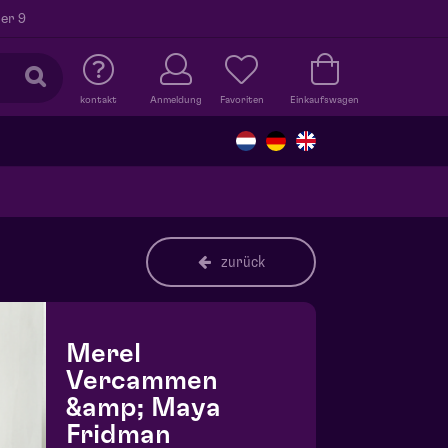
er 9
kontakt
Anmeldung
Favoriten
Einkaufswagen
zurück
Merel
Vercammen
&amp; Maya
Fridman