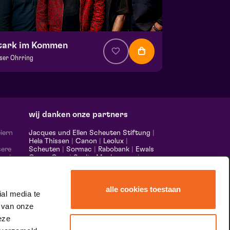
tark im Kommen
ser Ohrring
 € 37,50
| Musik
la Saal
 9 september 2026 | 20:15
wij danken onze partners
iern
Jacques und Ellen Scheuten Stiftung
|
Hela Thissen
|
Canon
|
Leolux
|
sere
Scheuten
|
Sormac
|
Rabobank
|
Ewals
 und
Cargo Care
|
Scelta Mushrooms
|
m,
Stichting Burgerlijke Godshuizen
|
s made
Vostermans Unternehmen
|
Unica
alle cookies toestaan
nds &
al media te
er
 van onze
eze