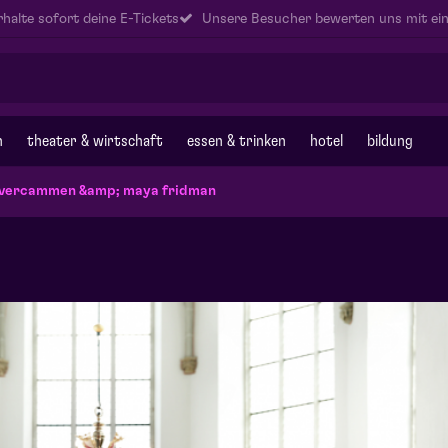
halte sofort deine E-Tickets
Unsere Besucher bewerten uns mit ein
n
theater & wirtschaft
essen & trinken
hotel
bildung
 vercammen &amp; maya fridman