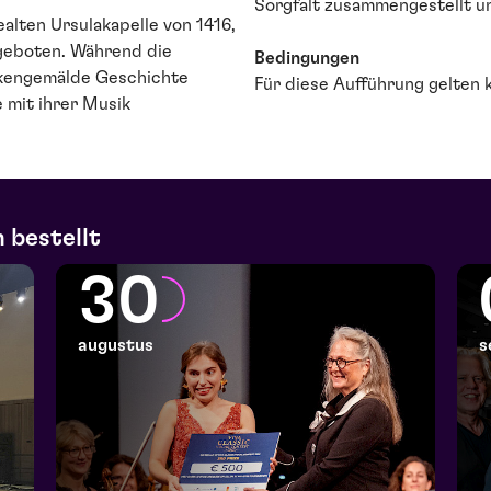
Sorgfalt zusammengestellt un
ealten Ursulakapelle von 1416,
geboten. Während die
Bedingungen
ckengemälde Geschichte
Für diese Aufführung gelten 
 mit ihrer Musik
 bestellt
30
augustus
s