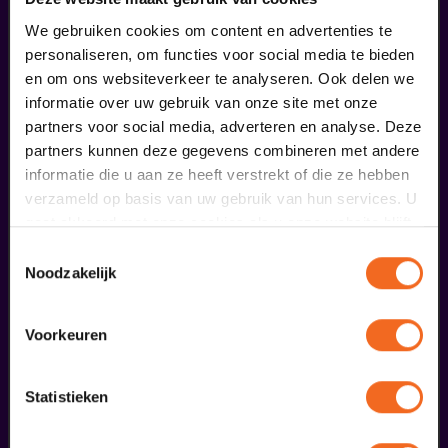
We gebruiken cookies om content en advertenties te
personaliseren, om functies voor social media te bieden
en om ons websiteverkeer te analyseren. Ook delen we
informatie over uw gebruik van onze site met onze
partners voor social media, adverteren en analyse. Deze
partners kunnen deze gegevens combineren met andere
informatie die u aan ze heeft verstrekt of die ze hebben
Begin bij SIN
verzameld op basis van uw gebruik van hun services. U
gaat akkoord met onze cookies als u onze website blijft
€ 39,50
gebruiken.
Toestemmingsselectie
meer informatie
Noodzakelijk
Voorkeuren
fans dieser Show haben auch
bestellt
Statistieken
29