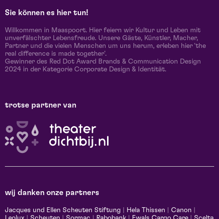
Sie können es hier tun!
Willkommen in Maaspoort. Hier feiern wir Kultur und Leben mit
unverfälschter Lebensfreude. Unsere Gäste, Künstler, Macher,
Partner und die vielen Menschen um uns herum, erleben hier 'the
real difference is made together'.
Gewinner des Red Dot Award Brands & Communication Design
2024 in der Kategorie Corporate Design & Identität.
trotse partner van
wij danken onze partners
Jacques und Ellen Scheuten Stiftung
|
Hela Thissen
|
Canon
|
Leolux
|
Scheuten
|
Sormac
|
Rabobank
|
Ewals Cargo Care
|
Scelta