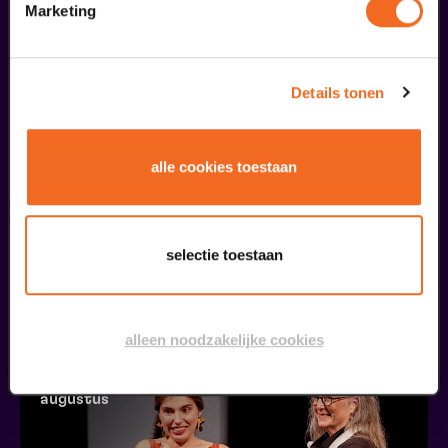
Marketing
augustus
Details tonen
alle cookies toestaan
Öffentliche Meisterklasse
selectie toestaan
Viva Classic Gesangswettbewerb 2026
ab € 0,00
| Klassik
30
alleen noodzakelijke cookies
augustus