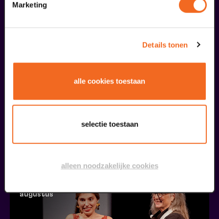
Marketing
augustus
Details tonen
alle cookies toestaan
Öffentliche Meisterklasse
selectie toestaan
Viva Classic Gesangswettbewerb 2026
ab € 0,00
| Klassik
30
alleen noodzakelijke cookies
augustus