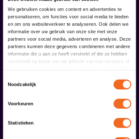
We gebruiken cookies om content en advertenties te
personaliseren, om functies voor social media te bieden
en om ons websiteverkeer te analyseren. Ook delen we
informatie over uw gebruik van onze site met onze
partners voor social media, adverteren en analyse. Deze
partners kunnen deze gegevens combineren met andere
Begin bij SIN
informatie die u aan ze heeft verstrekt of die ze hebben
verzameld op basis van uw gebruik van hun services. U
gaat akkoord met onze cookies als u onze website blijft
€ 39,50
gebruiken.
Toestemmingsselectie
meer informatie
Noodzakelijk
Voorkeuren
fans dieser Show haben auch
bestellt
Statistieken
29