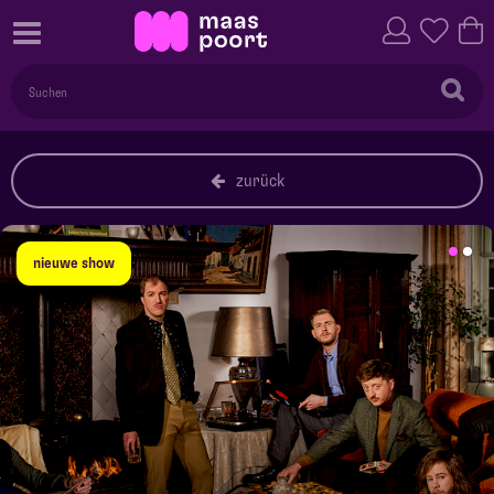
zurück
nieuwe show