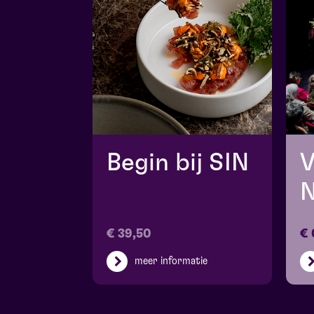
Begin bij SIN
N
€ 39,50
€ 
meer informatie