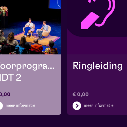
Voorprogramma
Ringleiding
DT 2
0,00
€ 0,00
meer informatie
meer informatie