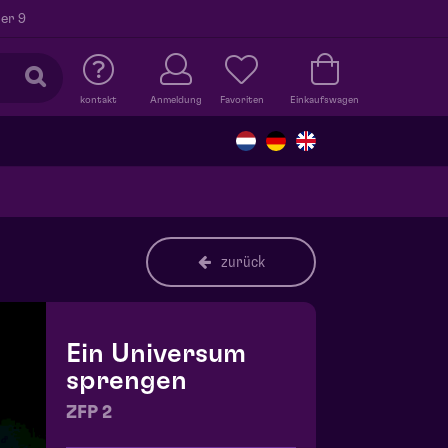
er 9
kontakt
Anmeldung
Favoriten
Einkaufswagen
zurück
Ein Universum
sprengen
ZFP 2