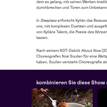
dem es gelang, mit seinen Werken tradi
durchbrechen und Türen zum Unbekannte
In
Sleepless
erforscht Kylián das Bewus
uns, mit komplexen Duetten und ausgefei
von Kyliáns Talent, die Poesie des Körpe
lassen.
Nach seinem NDT-Debüt
About Now
(20
Choreografen Noé Soulier für eine Welt
haben. Soulier versteht Choreografie a
kombinieren Sie diese Show 