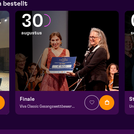
 bestellt
30
augustus
s
Finale
S
Viva Classic Gesangswettbewerb 2026
Un
ab € 12,50
| Klassik
ab
Domani | Venlo
He
zo 30 augustus 2026 | 15:30
wo