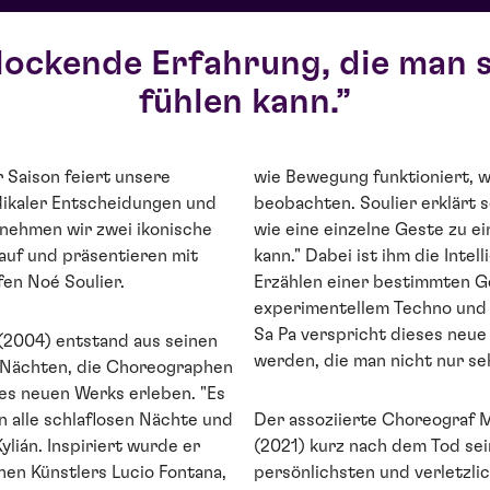
rlockende Erfahrung, die man 
fühlen kann.
 Saison feiert unsere
wie Bewegung funktioniert, wi
dikaler Entscheidungen und
beobachten. Soulier erklärt 
nehmen wir zwei ikonische
wie eine einzelne Geste zu e
uf und präsentieren mit
kann." Dabei ist ihm die Intel
fen Noé Soulier.
Erzählen einer bestimmten G
experimentellem Techno und 
Sa Pa verspricht dieses neu
(2004) entstand aus seinen
werden, die man nicht nur se
n Nächten, die Choreographen
s neuen Werks erleben. "Es
n alle schlaflosen Nächte und
Der assoziierte Choreograf
lián. Inspiriert wurde er
(2021) kurz nach dem Tod sei
en Künstlers Lucio Fontana,
persönlichsten und verletzlic