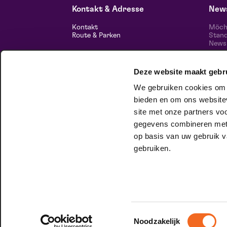
Kontakt & Adresse
News
Kontakt
Möcht
Route & Parken
Stand
News 
unser
Informationen
Deze website maakt gebr
Über uns
Freie Stellen
We gebruiken cookies om c
Theatertechnik
Nachhaltiges Unternehmen
bieden en om ons websitev
Datenschutz
Folg
site met onze partners vo
gegevens combineren met a
hausgesellschaft
op basis van uw gebruik v
Im Club Lam können Sie ganz Sie
gebruiken.
selbst sein. Willst du mehr wissen?
Hier
kannst du es nachlesen.
Toestemmingsselectie
Noodzakelijk
© 2026 Maaspoort |
Website by Itix