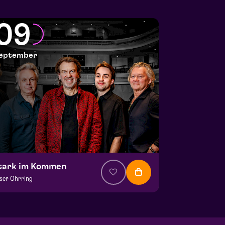
09
eptember
tark im Kommen
ser Ohrring
 € 37,50
| Musik
la Saal
 9 september 2026 | 20:15