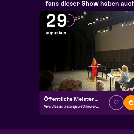
fans dieser Show haben auch
29
augustus
Öffentliche Meisterklasse
Viva Classic Gesangswettbewerb 2026
ab € 0,00
| Klassik
Frans Boermans Saal
za 29 augustus 2026 | 14:00