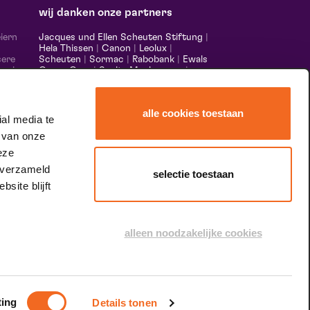
wij danken onze partners
iern
Jacques und Ellen Scheuten Stiftung
|
Hela Thissen
|
Canon
|
Leolux
|
sere
Scheuten
|
Sormac
|
Rabobank
|
Ewals
 und
Cargo Care
|
Scelta Mushrooms
|
m,
Stichting Burgerlijke Godshuizen
|
s made
Vostermans Unternehmen
|
Unica
alle cookies toestaan
nds &
al media te
er
 van onze
eze
 verzameld
selectie toestaan
site blijft
speciale dank aan
alleen noodzakelijke cookies
ting
Details tonen
dingungen und Konditionen
Inhaltsverzeichnis