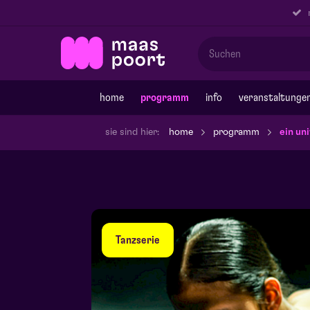
r
home
programm
info
veranstaltunge
sie sind hier:
home
programm
ein un
Tanzserie