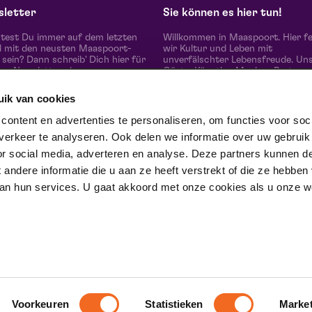
letter
Sie können es hier tun!
est Du immer auf dem letzten
Willkommen in Maaspoort. Hier fe
 mit den neusten Maaspoort-
wir Kultur und Leben mit
sein? Dann schreib' Dich hier für
unverfälschter Lebensfreude. Un
en Newsletter ein.
Gäste, Künstler, Macher, Partner
die vielen Menschen um uns heru
erleben hier 'the real difference i
uik van cookies
together'.
abonnieren
Gewinner des Red Dot Award Bra
ontent en advertenties te personaliseren, om functies voor soci
Communication Design 2024 in d
erkeer te analyseren. Ook delen we informatie over uw gebruik
Kategorie Corporate Design &
e uns auf
Identität.
or social media, adverteren en analyse. Deze partners kunnen d
ndere informatie die u aan ze heeft verstrekt of die ze hebben
an hun services. U gaat akkoord met onze cookies als u onze web
trotse partner van
Voorkeuren
Statistieken
Marke
Haftungsausschluss
Allgemeine Be