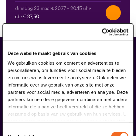
dinsdag 23 maart 2027
-
20.15 uhr
ab: € 37,50
kombinieren Sie diese Show mit
Deze website maakt gebruik van cookies
einem Paket
We gebruiken cookies om content en advertenties te
personaliseren, om functies voor social media te bieden
en om ons websiteverkeer te analyseren. Ook delen we
informatie over uw gebruik van onze site met onze
partners voor social media, adverteren en analyse. Deze
partners kunnen deze gegevens combineren met andere
informatie die u aan ze heeft verstrekt of die ze hebben
verzameld op basis van uw gebruik van hun services. U
gaat akkoord met onze cookies als u onze website blijft
gebruiken.
Toestemmingsselectie