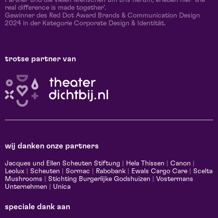
Partner und die vielen Menschen um uns herum, erleben hier 'the
real difference is made together'.
Gewinner des Red Dot Award Brands & Communication Design
2024 in der Kategorie Corporate Design & Identität.
trotse partner van
wij danken onze partners
Jacques und Ellen Scheuten Stiftung
|
Hela Thissen
|
Canon
|
Leolux
|
Scheuten
|
Sormac
|
Rabobank
|
Ewals Cargo Care
|
Scelta
Mushrooms
|
Stichting Burgerlijke Godshuizen
|
Vostermans
Unternehmen
|
Unica
speciale dank aan