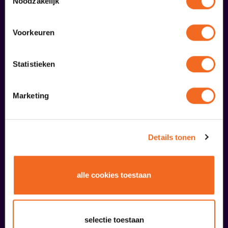
Noodzakelijk
Voorkeuren
Begin bij SIN
Statistieken
€ 39,50
meer informatie
Marketing
fans dieser Show haben auch
Details tonen
bestellt
29
alle cookies toestaan
augustus
selectie toestaan