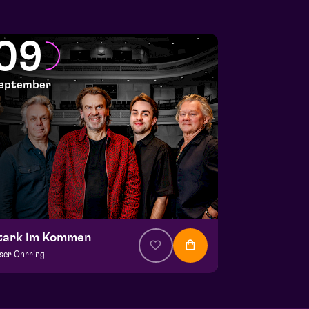
09
eptember
tark im Kommen
ser Ohrring
 € 37,50
| Musik
la Saal