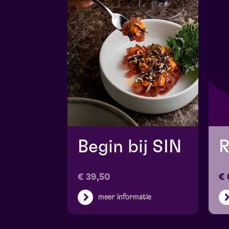
Begin bij SIN
R
€ 39,50
€ 
meer informatie