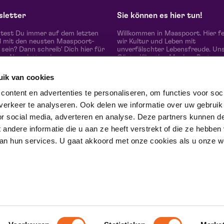
zo 30 augustus 2026 | 15:30
wo
letter
Sie können es hier tun!
est Du immer auf dem letzten
Willkommen in Maaspoort. Hier fe
 mit den neusten Maaspoort-
wir Kultur und Leben mit
sein? Dann schreib' Dich hier für
unverfälschter Lebensfreude. Un
en Newsletter ein.
Gäste, Künstler, Macher, Partner
die vielen Menschen um uns heru
erleben hier 'the real difference i
uik van cookies
together'.
abonnieren
Gewinner des Red Dot Award Bra
ontent en advertenties te personaliseren, om functies voor soci
Communication Design 2024 in d
erkeer te analyseren. Ook delen we informatie over uw gebruik
Kategorie Corporate Design &
e uns auf
Identität.
or social media, adverteren en analyse. Deze partners kunnen d
ndere informatie die u aan ze heeft verstrekt of die ze hebben
an hun services. U gaat akkoord met onze cookies als u onze web
trotse partner van