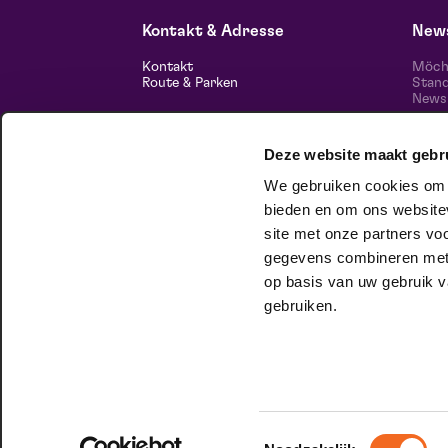
za 29 augustus 2026 | 14:00
Kontakt & Adresse
News
Kontakt
Möcht
Route & Parken
Stand
News 
unser
Informationen
Deze website maakt gebr
Über uns
Freie Stellen
We gebruiken cookies om c
Theatertechnik
Nachhaltiges Unternehmen
bieden en om ons websitev
Datenschutz
Folg
site met onze partners vo
gegevens combineren met a
hausgesellschaft
op basis van uw gebruik v
Im Club Lam können Sie ganz Sie
gebruiken.
selbst sein. Willst du mehr wissen?
Hier
kannst du es nachlesen.
Toestemmingsselectie