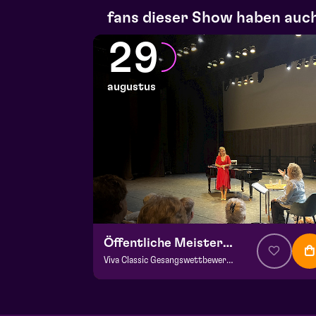
fans dieser Show haben auch
29
augustus
Öffentliche Meisterklasse
Viva Classic Gesangswettbewerb 2026
ab € 0,00
| Klassik
Frans Boermans Saal