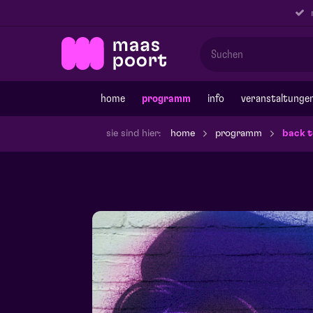
r
home
programm
info
veranstaltunge
sie sind hier:
home
programm
back t