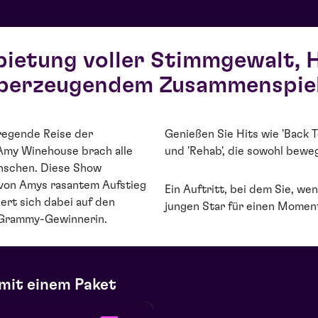
bietung voller Stimmgewalt,
berzeugendem Zusammenspiel
fregende Reise der
Genießen Sie Hits wie 'Back To 
Amy Winehouse brach alle
und 'Rehab', die sowohl bewe
nschen. Diese Show
d von Amys rasantem Aufstieg
Ein Auftritt, bei dem Sie, we
rt sich dabei auf den
jungen Star für einen Momen
 Grammy-Gewinnerin.
mit einem Paket