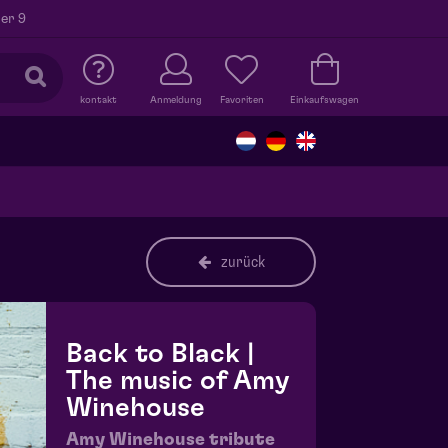
er 9
kontakt
Anmeldung
Favoriten
Einkaufswagen
zurück
Back to Black |
The music of Amy
Winehouse
Amy Winehouse tribute