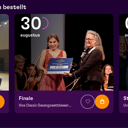
 bestellt
30
augustus
s
Finale
S
Viva Classic Gesangswettbewerb 2026
Un
ab € 12,50
| Klassik
ab
Domani | Venlo
He