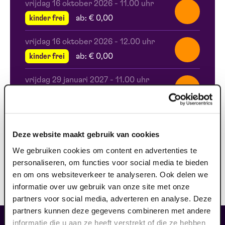
vrijdag 16 oktober 2026
-
11.00 uhr
kinder frei
ab: € 0,00
vrijdag 16 oktober 2026
-
12.00 uhr
kinder frei
ab: € 0,00
vrijdag 29 januari 2027
-
11.00 uhr
kinder frei
ab: € 0,00
vrijdag 29 januari 2027
-
12.00 uhr
kinder frei
ab: € 0,00
Deze website maakt gebruik van cookies
We gebruiken cookies om content en advertenties te
zaterdag 10 april 2027
-
11.00 uhr
personaliseren, om functies voor social media te bieden
kinder frei
ab: € 0,00
en om ons websiteverkeer te analyseren. Ook delen we
informatie over uw gebruik van onze site met onze
partners voor social media, adverteren en analyse. Deze
partners kunnen deze gegevens combineren met andere
fans dieser Show haben auch
informatie die u aan ze heeft verstrekt of die ze hebben