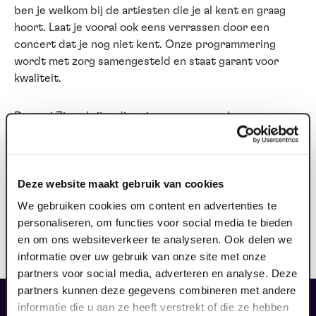
ben je welkom bij de artiesten die je al kent en graag
hoort. Laat je vooral ook eens verrassen door een
concert dat je nog niet kent. Onze programmering
wordt met zorg samengesteld en staat garant voor
kwaliteit.
Domani Zingt krijgt dit seizoen een vervolg en staat
vaker op de agenda. Samen zingen, verbinden en de
kracht van muziek ervaren blijkt telkens weer een
bijzondere ervaring.
Deze website maakt gebruik van cookies
Wees welkom bij Domani, podium voor morgen!
We gebruiken cookies om content en advertenties te
personaliseren, om functies voor social media te bieden
Voorwaarden
en om ons websiteverkeer te analyseren. Ook delen we
Bij deze voorstelling is geen enkele korting geldig.
informatie over uw gebruik van onze site met onze
partners voor social media, adverteren en analyse. Deze
partners kunnen deze gegevens combineren met andere
fans dieser Show haben auch
informatie die u aan ze heeft verstrekt of die ze hebben