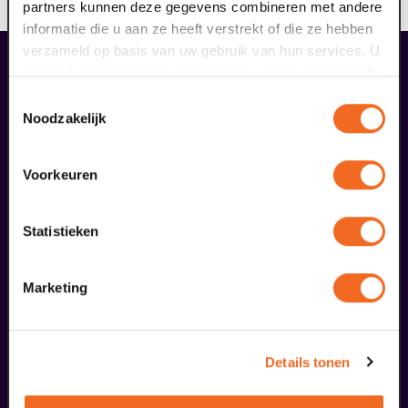
Bij deze voorstelling is geen enkele korting geldig.
partners kunnen deze gegevens combineren met andere
informatie die u aan ze heeft verstrekt of die ze hebben
verzameld op basis van uw gebruik van hun services. U
fans dieser Show haben auch
gaat akkoord met onze cookies als u onze website blijft
bestellt
gebruiken.
Toestemmingsselectie
Noodzakelijk
29
Voorkeuren
augustus
Statistieken
Marketing
Öffentliche Meisterklasse
Details tonen
Viva Classic Gesangswettbewerb 2026
ab € 0,00
| Klassik