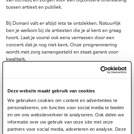
van dichtbij en zorgen voor een bijzondere ontmoeting
tussen artiest en publiek.
Bij Domani valt er altijd iets te ontdekken. Natuurlijk
ben je welkom bij de artiesten die je al kent en graag
hoort. Laat je vooral ook eens verrassen door een
concert dat je nog niet kent. Onze programmering
wordt met zorg samengesteld en staat garant voor
kwaliteit.
Domani Zingt krijgt dit seizoen een vervolg en staat
vaker op de agenda. Samen zingen, verbinden en de
kracht van muziek ervaren blijkt telkens weer een
Deze website maakt gebruik van cookies
bijzondere ervaring.
We gebruiken cookies om content en advertenties te
personaliseren, om functies voor social media te bieden
Wees welkom bij Domani, podium voor morgen!
en om ons websiteverkeer te analyseren. Ook delen we
informatie over uw gebruik van onze site met onze
Voorwaarden
partners voor social media, adverteren en analyse. Deze