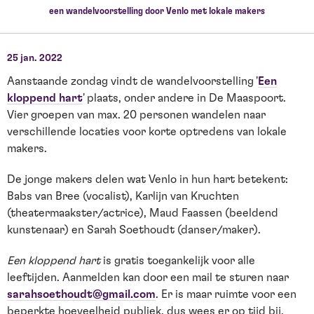
een wandelvoorstelling door Venlo met lokale makers
25 jan. 2022
Aanstaande zondag vindt de wandelvoorstelling '
Een
kloppend hart
' plaats, onder andere in De Maaspoort.
Vier groepen van max. 20 personen wandelen naar
verschillende locaties voor korte optredens van lokale
makers.
De jonge makers delen wat Venlo in hun hart betekent:
Babs van Bree (vocalist), Karlijn van Kruchten
(theatermaakster/actrice), Maud Faassen (beeldend
kunstenaar) en Sarah Soethoudt (danser/maker).
Een kloppend hart
is gratis toegankelijk voor alle
leeftijden. Aanmelden kan door een mail te sturen naar
sarahsoethoudt@gmail.com
. Er is maar ruimte voor een
beperkte hoeveelheid publiek, dus wees er op tijd bij.