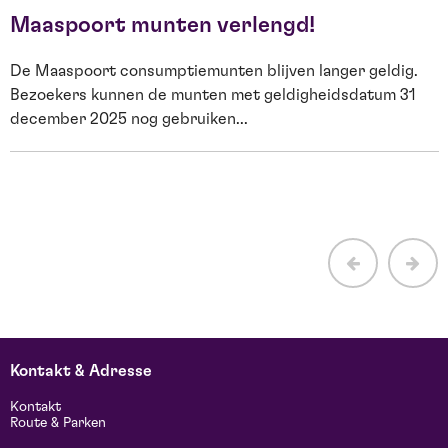
Maaspoort munten verlengd!
I
1
De Maaspoort consumptiemunten blijven langer geldig.
a
Bezoekers kunnen de munten met geldigheidsdatum 31
december 2025 nog gebruiken...
Kontakt & Adresse
Kontakt
Route & Parken