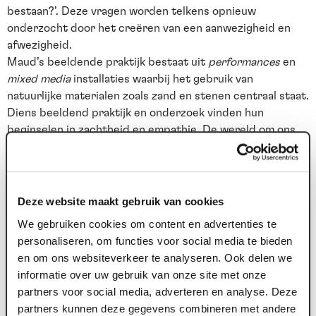
bestaan?’. Deze vragen worden telkens opnieuw
onderzocht door het creëren van een aanwezigheid en
afwezigheid.
Maud’s beeldende praktijk bestaat uit
performances
en
mixed media
installaties waarbij het gebruik van
natuurlijke materialen zoals zand en stenen centraal staat.
Diens beeldend praktijk en onderzoek vinden hun
beginselen in zachtheid en empathie. De wereld om ons
heen is hun gesprekspartner en in een gesprek is het
vooral belangrijk om respectvol te zijn en te luisteren.
Voor ‘Een kloppend hart’ heeft Maud Faassen de
Deze website maakt gebruik van cookies
performance ‘Just give me a minute’ ontwikkeld. Waarbij
We gebruiken cookies om content en advertenties te
wij zullen wachten op iets dat misschien nooit komen
personaliseren, om functies voor social media te bieden
gaat.
en om ons websiteverkeer te analyseren. Ook delen we
informatie over uw gebruik van onze site met onze
Sarah Soethoudt is danser en maker in en uit regio Venlo.
partners voor social media, adverteren en analyse. Deze
Haar werk wordt gekenmerkt door improvisatie,
partners kunnen deze gegevens combineren met andere
locatiewerk en de thematiek die vaak dichtbij Limburgs