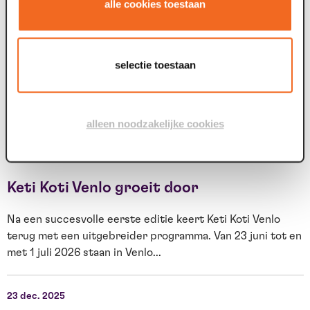
alle cookies toestaan
Voor tweede theaterseizoen op rij meer
dan 100.000 bezoekers
A
selectie toestaan
P
Das Maaspoort in Venlo hat für die Theatersaison 2026–
e
2027 die Marke von 100.000 verkauften Eintrittskarten
erreicht. Das glückliche Ticket,...
alleen noodzakelijke cookies
2
24 jun. 2026
Keti Koti Venlo groeit door
A
R
Na een succesvolle eerste editie keert Keti Koti Venlo
p
terug met een uitgebreider programma. Van 23 juni tot en
met 1 juli 2026 staan in Venlo...
2
23 dec. 2025