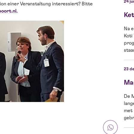
24 ju
n einer Veranstaltung interessiert? Bitte
ort.nl.
Ket
Na e
Koti
prog
staan
23 d
Ma
De M
lang
met 
gebr