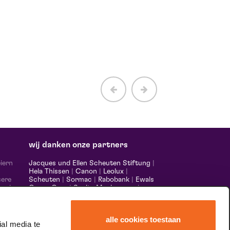
wij danken onze partners
iern
Jacques und Ellen Scheuten Stiftung
|
Hela Thissen
|
Canon
|
Leolux
|
sere
Scheuten
|
Sormac
|
Rabobank
|
Ewals
 und
Cargo Care
|
Scelta Mushrooms
|
m,
Stichting Burgerlijke Godshuizen
|
s made
Vostermans Unternehmen
|
Unica
alle cookies toestaan
nds &
al media te
er