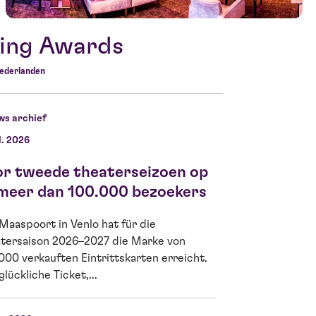
ting Awards
iederlanden
ws archief
l. 2026
25 nov. 2025
or tweede theaterseizoen op
Limburg lanc
 meer dan 100.000 bezoekers
kulturelles E
Maaspoort in Venlo hat für die
Am Dienstag, den 
tersaison 2026–2027 die Marke von
neue Plattform Mein
000 verkauften Eintrittskarten erreicht.
Maaspoort offiziell
glückliche Ticket,...
Zusammenarbeit,...