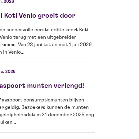
n. 2026
20 okt. 2025
i Koti Venlo groeit door
Von nun an of
en succesvolle eerste editie keert Keti
Ab sofort geöffnet
 Venlo terug met een uitgebreider
das Restaurant un
ramma. Van 23 juni tot en met 1 juli 2026
vereint, positionier
 in Venlo...
Wohnzimmer...
ec. 2025
20 mei 2025
aspoort munten verlengd!
Het gloednie
2026
aaspoort consumptiemunten blijven
er geldig. Bezoekers kunnen de munten
In een theaterseiz
geldigheidsdatum 31 december 2025 nog
met nu al 130.000 
uiken...
presenteert Maasp
gloednieuwe seizoe