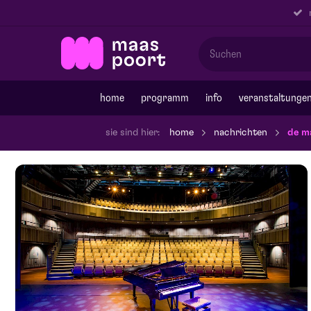
r
home
programm
info
veranstaltunge
sie sind hier:
home
nachrichten
de m