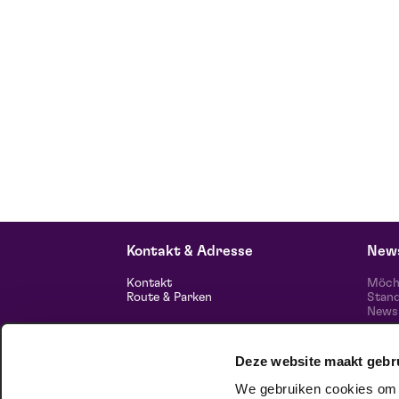
Kontakt & Adresse
News
Kontakt
Möcht
Route & Parken
Stand
News 
unser
Informationen
Deze website maakt gebr
Über uns
Freie Stellen
We gebruiken cookies om c
Theatertechnik