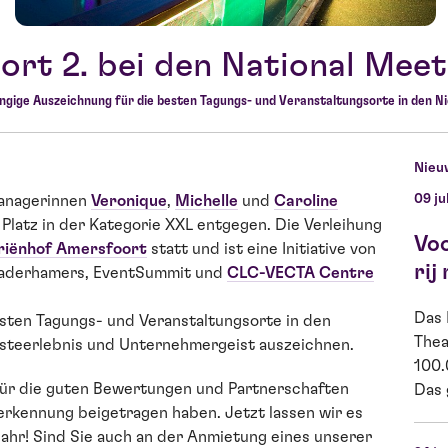
rt 2. bei den National Mee
ngige Auszeichnung für die besten Tagungs- und Veranstaltungsorte in den N
Nieu
09 ju
managerinnen
Veronique
,
Michelle
und
Caroline
Platz in der Kategorie XXL entgegen. Die Verleihung
Vo
iënhof Amersfoort
statt und ist eine Initiative von
rij
gaderhamers, EventSummit und
CLC-VECTA Centre
Das 
sten Tagungs- und Veranstaltungsorte in den
Thea
Gästeerlebnis und Unternehmergeist auszeichnen.
100.
für die guten Bewertungen und Partnerschaften
Das 
rkennung beigetragen haben. Jetzt lassen wir es
ahr! Sind Sie auch an der Anmietung eines unserer