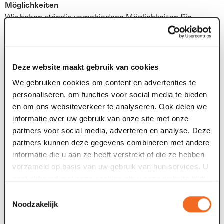
Möglichkeiten
Wir haben ständig verschiedene Möglichkeiten für
Praktikanten im Gastgewerbe, sei es im
Dienstleistungssektor oder als Manager/Unternehmer im
Bereich Horeca, Managerservice, (selbständiger) Koch
oder (selbständiger) Gastgeber/Hostess. Dabei kann es
Deze website maakt gebruik van cookies
sich um BOL- oder BBL-Lehrstellen oder um andere
We gebruiken cookies om content en advertenties te
Praktika auf MBO- oder HBO-Ebene handeln.
personaliseren, om functies voor social media te bieden
en om ons websiteverkeer te analyseren. Ook delen we
Was das bringt
informatie over uw gebruik van onze site met onze
partners voor social media, adverteren en analyse. Deze
Ein anspruchsvolles und abwechslungsreiches
partners kunnen deze gegevens combineren met andere
Praktikum in unserer multirelationalen Organisation mit
informatie die u aan ze heeft verstrekt of die ze hebben
kurzen Wegen und Entwicklungsmöglichkeiten nach der
verzameld op basis van uw gebruik van hun services. U
Ausbildung;
gaat akkoord met onze cookies als u onze website blijft
Die Möglichkeit, auf Ihrem Gebiet viel zu lernen;
gebruiken.
Praktikumsvergütung;
Toestemmingsselectie
Noodzakelijk
Ein Praktikum, das viel Spaß macht, mit tollen Kollegen,
die dafür sorgen, dass Sie bei der Arbeit (und auch