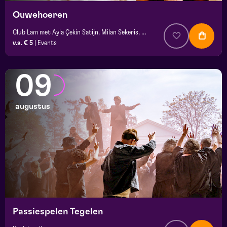
Ouwehoeren
Club Lam met Ayla Çekin Satijn, Milan Sekeris, Dic van Duin, Jean-Baptiste Rey e.a.
v.a. € 5
|
Events
09
augustus
Passiespelen Tegelen