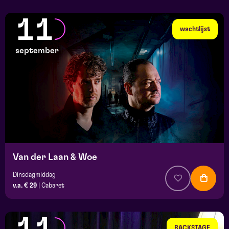
11
wachtlijst
september
Van der Laan & Woe
Dinsdagmiddag
v.a. € 29
|
Cabaret
BACKSTAGE