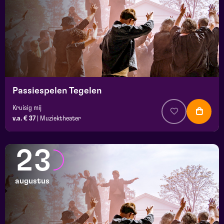
Passiespelen Tegelen
Kruisig mij
v.a. € 37
|
Muziektheater
23
augustus