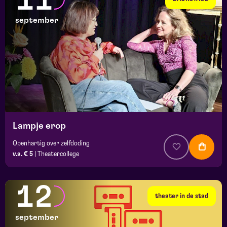
11
september
Lampje erop
Openhartig over zelfdoding
v.a. € 5
|
Theatercollege
12
theater in de stad
september