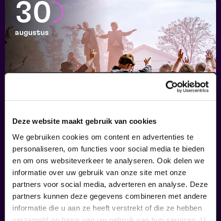
30
augustus
Deze website maakt gebruik van cookies
Passiespelen Tegelen
We gebruiken cookies om content en advertenties te
personaliseren, om functies voor social media te bieden
Kruisig mij
en om ons websiteverkeer te analyseren. Ook delen we
v.a. € 37
|
Muziektheater
informatie over uw gebruik van onze site met onze
partners voor social media, adverteren en analyse. Deze
04
partners kunnen deze gegevens combineren met andere
informatie die u aan ze heeft verstrekt of die ze hebben
verzameld op basis van uw gebruik van hun services. U