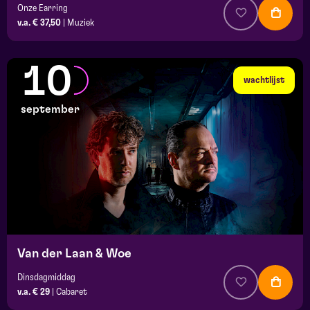
Onze Earring
v.a. € 37,50
|
Muziek
10
wachtlijst
september
Van der Laan & Woe
Dinsdagmiddag
v.a. € 29
|
Cabaret