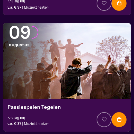
Kruisig mij
v.a. € 37
|
Muziektheater
09
augustus
Passiespelen Tegelen
Kruisig mij
v.a. € 37
|
Muziektheater