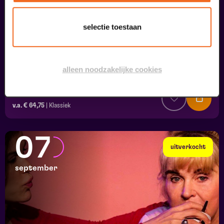
selectie toestaan
alleen noodzakelijke cookies
Viva Classic Live
FilmMuziek
v.a. € 64,75
|
Klassiek
07
uitverkocht
september