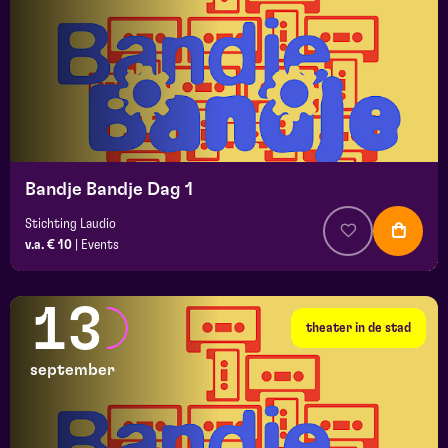
Bandje Bandje Dag 1
Stichting Laudio
v.a. € 10
|
Events
13
theater in de stad
september