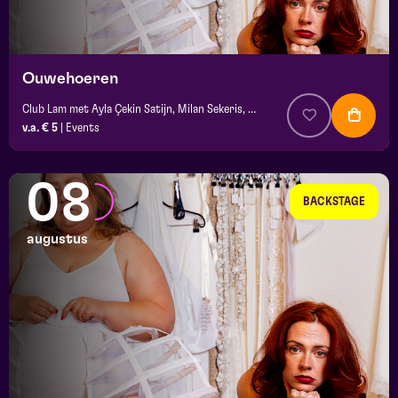
platz
Ouwehoeren
Club Lam met Ayla Çekin Satijn, Milan Sekeris, e.a.
v.a. € 5
|
Events
08
BACKSTAGE
augustus