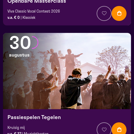
Openbare Masterclass
Viva Classic Vocal Contest 2026
v.a. € 0
|
Klassiek
30
augustus
Passiespelen Tegelen
Kruisig mij
v.a. € 37
|
Muziektheater