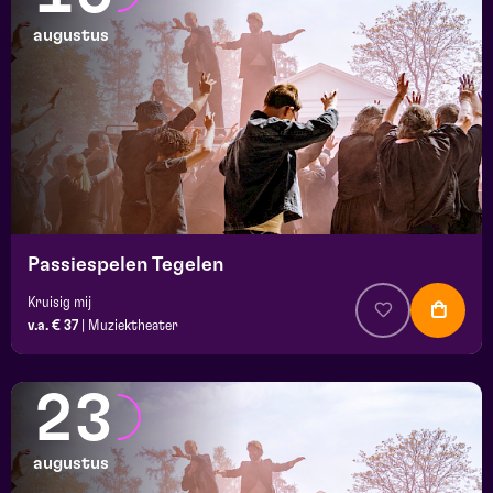
augustus
Passiespelen Tegelen
Kruisig mij
v.a. € 37
|
Muziektheater
23
augustus