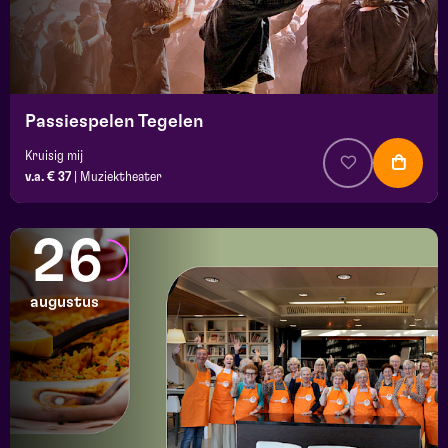
Passiespelen Tegelen
Kruisig mij
v.a. € 37
|
Muziektheater
26
augustus