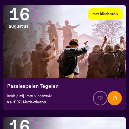
16
met blindentolk
augustus
Passiespelen Tegelen
Kruisig mij | met blindentolk
v.a. € 37
|
Muziektheater
16