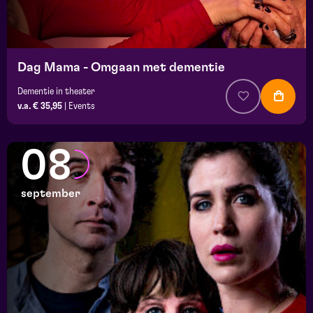
Dag Mama - Omgaan met dementie
Dementie in theater
v.a. € 35,95
|
Events
08
september