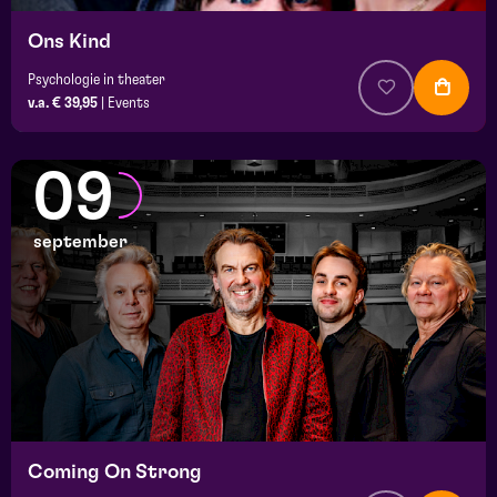
Ons Kind
Psychologie in theater
v.a. € 39,95
|
Events
09
september
Coming On Strong