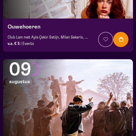
platz
Ouwehoeren
Club Lam met Ayla Çekin Satijn, Milan Sekeris, Dic van Duin, Jean-Baptiste Rey e.a.
v.a. € 5
|
Events
09
augustus