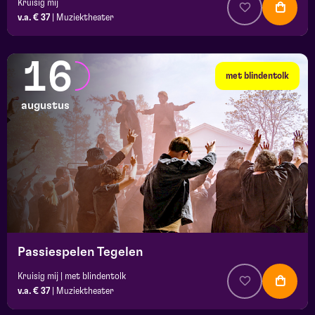
Kruisig mij
v.a. € 37
|
Muziektheater
16
met blindentolk
augustus
Passiespelen Tegelen
Kruisig mij | met blindentolk
v.a. € 37
|
Muziektheater