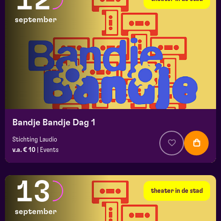
12
september
Bandje Bandje Dag 1
Stichting Laudio
v.a. € 10
|
Events
13
theater in de stad
september