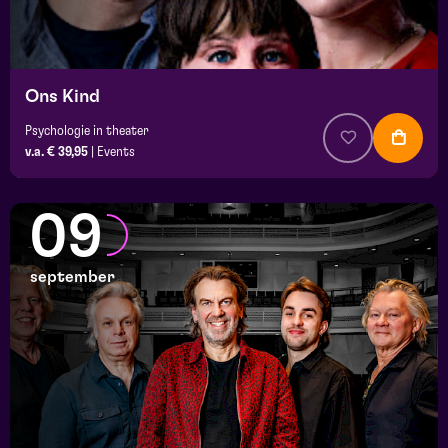
Ons Kind
Psychologie in theater
v.a. € 39,95
|
Events
09
september