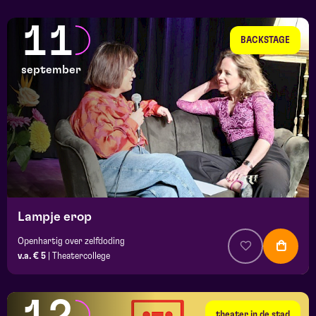
11
BACKSTAGE
september
Lampje erop
Openhartig over zelfdoding
v.a. € 5
|
Theatercollege
theater in de stad