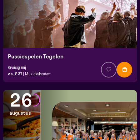
Passiespelen Tegelen
Kruisig mij
v.a. € 37
|
Muziektheater
26
augustus