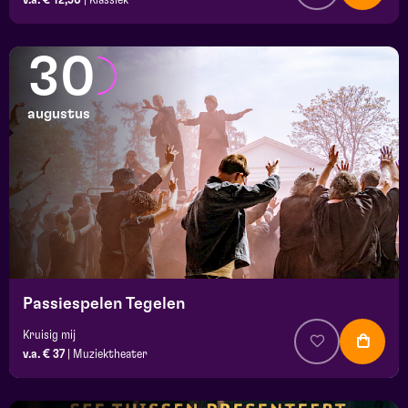
30
augustus
Passiespelen Tegelen
Kruisig mij
v.a. € 37
|
Muziektheater