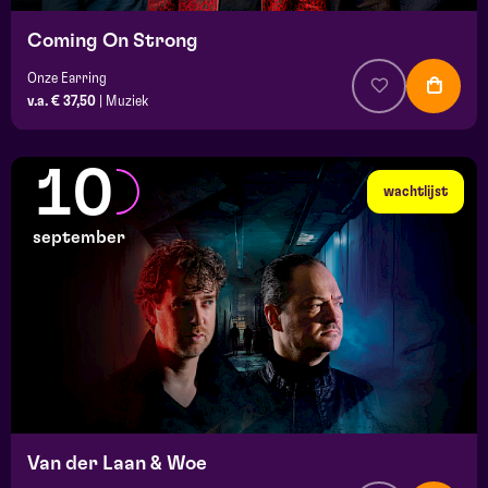
Coming On Strong
Onze Earring
v.a. € 37,50
|
Muziek
10
wachtlijst
september
Van der Laan & Woe