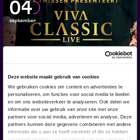
04
september
Deze website maakt gebruik van cookies
Viva Classic Live
We gebruiken cookies om content en advertenties te
personaliseren, om functies voor social media te bieden
FilmMuziek
en om ons websiteverkeer te analyseren. Ook delen we
v.a. € 64,75
|
Klassiek
informatie over uw gebruik van onze site met onze
partners voor social media, adverteren en analyse. Deze
05
partners kunnen deze gegevens combineren met andere
informatie die u aan ze heeft verstrekt of die ze hebben
verzameld op basis van uw gebruik van hun services. U