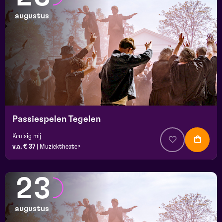
augustus
Passiespelen Tegelen
Kruisig mij
v.a. € 37
|
Muziektheater
23
augustus