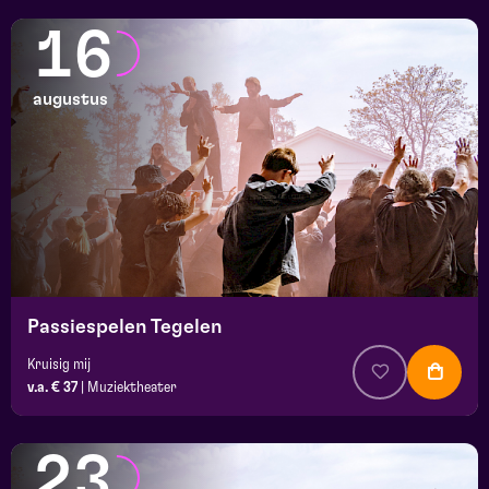
16
augustus
Passiespelen Tegelen
Kruisig mij
v.a. € 37
|
Muziektheater
23