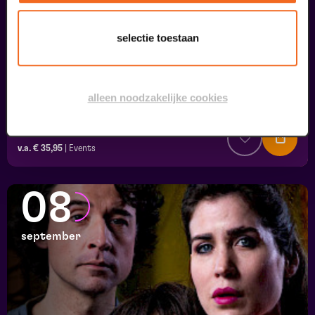
selectie toestaan
alleen noodzakelijke cookies
Dag Mama - Omgaan met dementie
Dementie in theater
v.a. € 35,95
|
Events
08
september