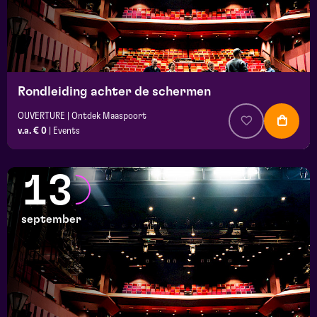
Rondleiding achter de schermen
OUVERTURE | Ontdek Maaspoort
v.a. € 0
|
Events
13
september