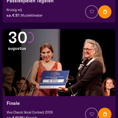
Passiespelen Tegelen
Kruisig mij
v.a. € 37
|
Muziektheater
30
augustus
Finale
Viva Classic Vocal Contest 2026
v.a. € 12,50
|
Klassiek