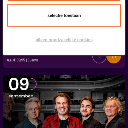
selectie toestaan
alleen noodzakelijke cookies
Ons Kind
Psychologie in theater
v.a. € 39,95
|
Events
09
september