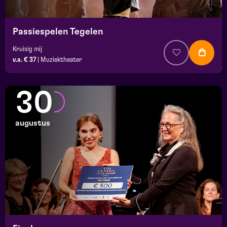
Passiespelen Tegelen
Kruisig mij
v.a. € 37
|
Muziektheater
30
augustus