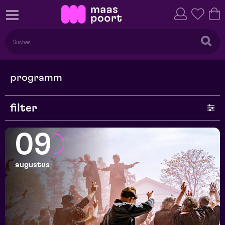
programm
filter
genre
09
serie
augustus
monat
preis