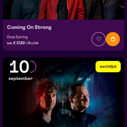
Coming On Strong
Onze Earring
v.a. € 37,50
|
Muziek
10
wachtlijst
september