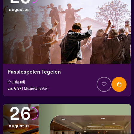
augustus
Passiespelen Tegelen
Kruisig mij
v.a. € 37
|
Muziektheater
26
augustus