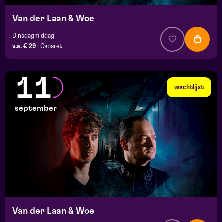
Van der Laan & Woe
Dinsdagmiddag
v.a. € 29
|
Cabaret
11
wachtlijst
september
Van der Laan & Woe