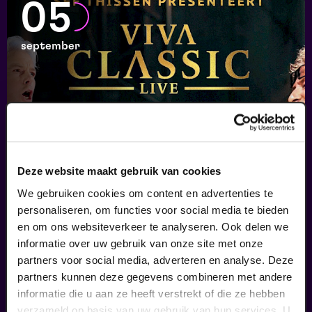
05
september
Deze website maakt gebruik van cookies
Viva Classic Live
We gebruiken cookies om content en advertenties te
personaliseren, om functies voor social media te bieden
FilmMuziek
en om ons websiteverkeer te analyseren. Ook delen we
v.a. € 64,75
|
Klassiek
informatie over uw gebruik van onze site met onze
partners voor social media, adverteren en analyse. Deze
07
partners kunnen deze gegevens combineren met andere
uitverkocht
informatie die u aan ze heeft verstrekt of die ze hebben
verzameld op basis van uw gebruik van hun services. U