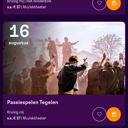
Kruisig mij | met blindentolk
v.a. € 37
|
Muziektheater
16
augustus
Passiespelen Tegelen
Kruisig mij
v.a. € 37
|
Muziektheater