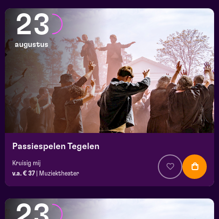
23
augustus
Passiespelen Tegelen
Kruisig mij
v.a. € 37
|
Muziektheater
23