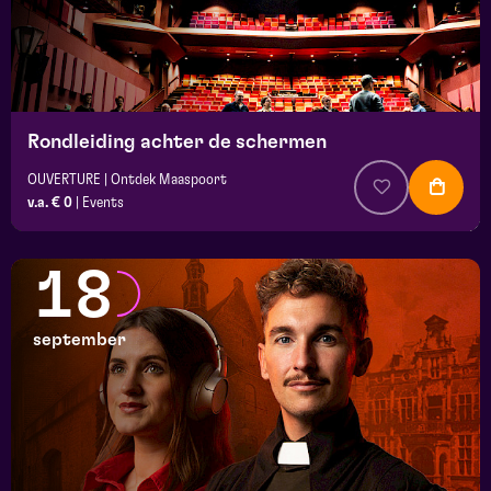
Rondleiding achter de schermen
OUVERTURE | Ontdek Maaspoort
v.a. € 0
|
Events
18
september