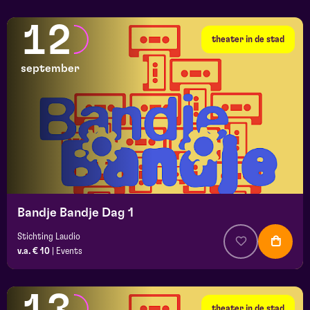
12
theater in de stad
september
Bandje Bandje Dag 1
Stichting Laudio
v.a. € 10
|
Events
theater in de stad