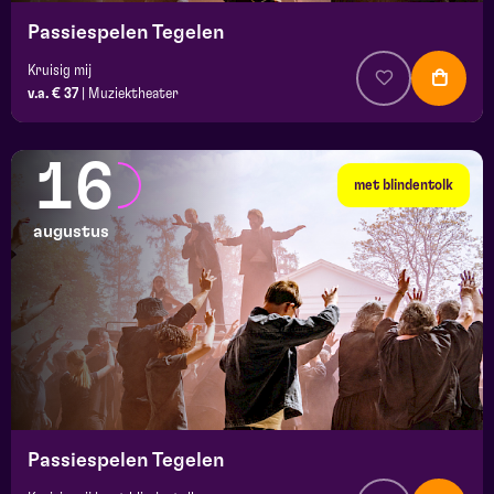
Passiespelen Tegelen
Kruisig mij
v.a. € 37
|
Muziektheater
16
met blindentolk
augustus
Passiespelen Tegelen