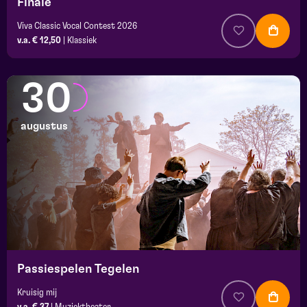
Finale
Viva Classic Vocal Contest 2026
v.a. € 12,50
|
Klassiek
30
augustus
Passiespelen Tegelen
Kruisig mij
v.a. € 37
|
Muziektheater