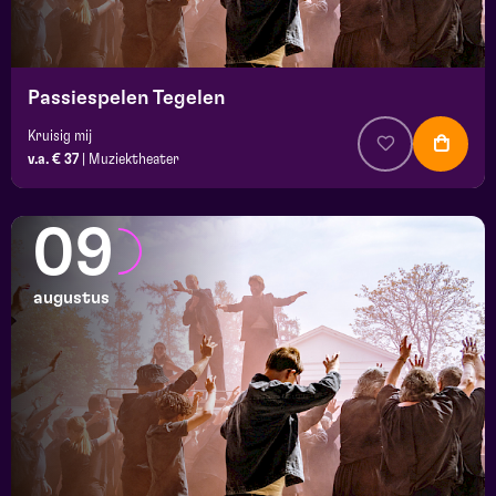
platz
Passiespelen Tegelen
Kruisig mij
v.a. € 37
|
Muziektheater
09
augustus