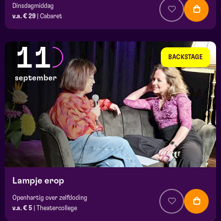
Dinsdagmiddag
v.a. € 29
|
Cabaret
11
BACKSTAGE
september
Lampje erop
Openhartig over zelfdoding
v.a. € 5
|
Theatercollege