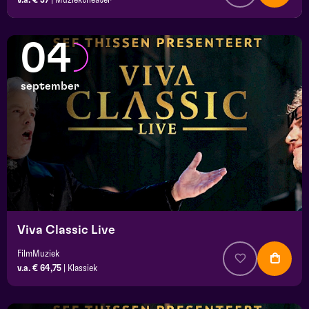
04
september
Viva Classic Live
FilmMuziek
v.a. € 64,75
|
Klassiek