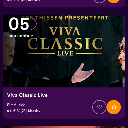
05
september
Viva Classic Live
FilmMuziek
v.a. € 64,75
|
Klassiek