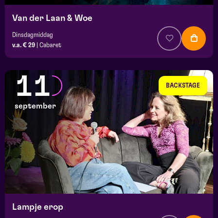
Van der Laan & Woe
Dinsdagmiddag
v.a. € 29
|
Cabaret
11
BACKSTAGE
september
Lampje erop