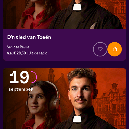
D'n tied van Toeën
Venlose Revue
v.a. € 28,50
|
Uit de regio
19
september