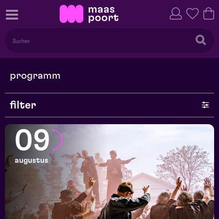
programm
filter
genre
09
serie
augustus
monat
preis