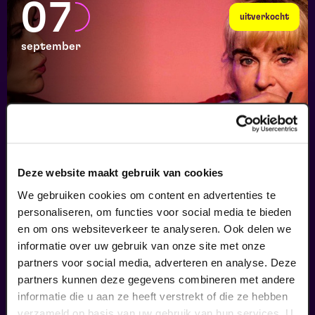
07
uitverkocht
september
Deze website maakt gebruik van cookies
Dag Mama - Omgaan met dementie
We gebruiken cookies om content en advertenties te
personaliseren, om functies voor social media te bieden
Dementie in theater
en om ons websiteverkeer te analyseren. Ook delen we
v.a. € 35,95
|
Events
informatie over uw gebruik van onze site met onze
partners voor social media, adverteren en analyse. Deze
08
partners kunnen deze gegevens combineren met andere
informatie die u aan ze heeft verstrekt of die ze hebben
verzameld op basis van uw gebruik van hun services. U