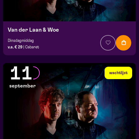
Van der Laan & Woe
Dinsdagmiddag
v.a. € 29
|
Cabaret
11
wachtlijst
september