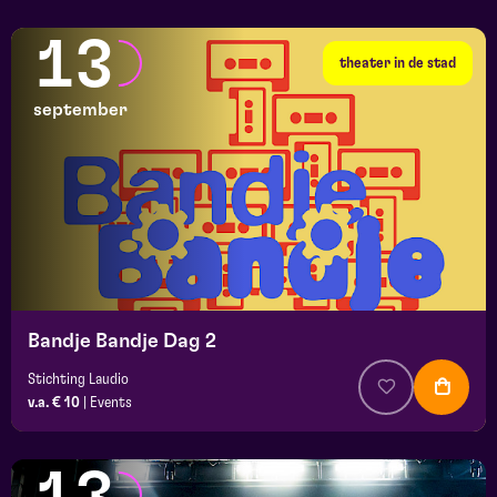
13
theater in de stad
september
Bandje Bandje Dag 2
Stichting Laudio
v.a. € 10
|
Events