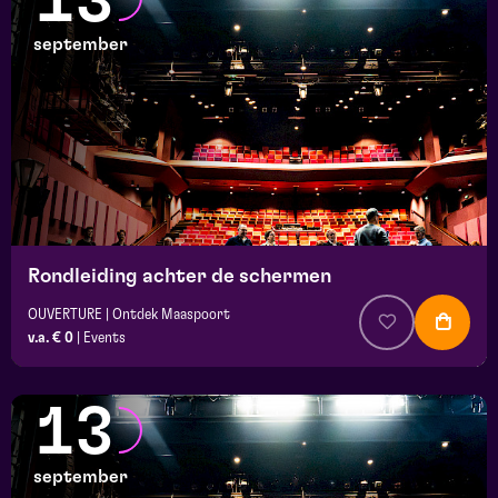
13
september
Rondleiding achter de schermen
OUVERTURE | Ontdek Maaspoort
v.a. € 0
|
Events
13
september