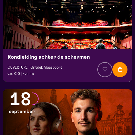
Rondleiding achter de schermen
OUVERTURE | Ontdek Maaspoort
v.a. € 0
|
Events
18
september