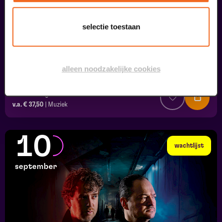
selectie toestaan
alleen noodzakelijke cookies
Coming On Strong
Onze Earring
v.a. € 37,50
|
Muziek
10
wachtlijst
september