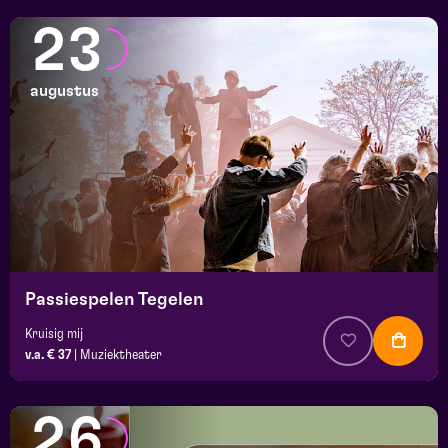
23
augustus
Passiespelen Tegelen
Kruisig mij
v.a. € 37
|
Muziektheater
26