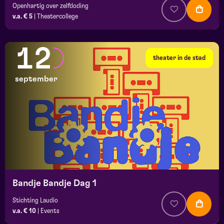
Openhartig over zelfdoding
v.a. € 5
|
Theatercollege
12
theater in de stad
september
Bandje Bandje Dag 1
Stichting Laudio
v.a. € 10
|
Events