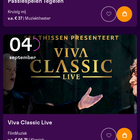
Passiespelen Tegelen
Kruisig mij
v.a. € 37
|
Muziektheater
04
september
Viva Classic Live
FilmMuziek
v.a. € 64,75
|
Klassiek