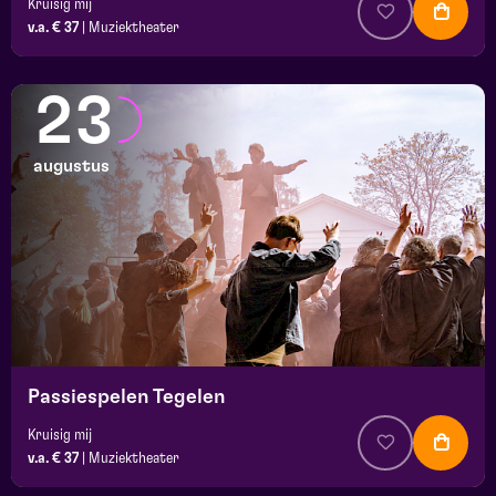
Kruisig mij
v.a. € 37
|
Muziektheater
23
augustus
Passiespelen Tegelen
Kruisig mij
v.a. € 37
|
Muziektheater