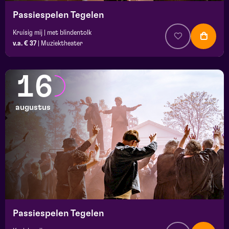
Passiespelen Tegelen
Kruisig mij | met blindentolk
v.a. € 37
|
Muziektheater
16
augustus
Passiespelen Tegelen