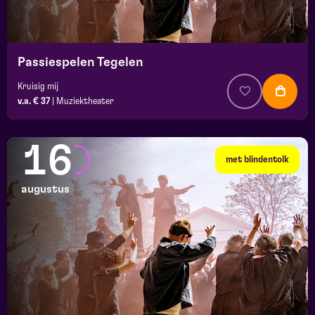
platz
Passiespelen Tegelen
Kruisig mij
v.a. € 37
|
Muziektheater
16
met blindentolk
augustus