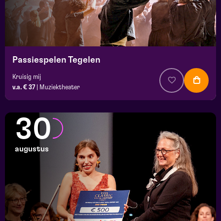
Passiespelen Tegelen
Kruisig mij
v.a. € 37
|
Muziektheater
30
augustus