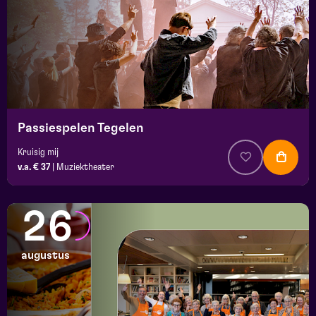
Passiespelen Tegelen
Kruisig mij
v.a. € 37
|
Muziektheater
26
augustus