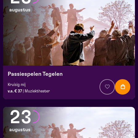
augustus
Passiespelen Tegelen
Kruisig mij
v.a. € 37
|
Muziektheater
23
augustus