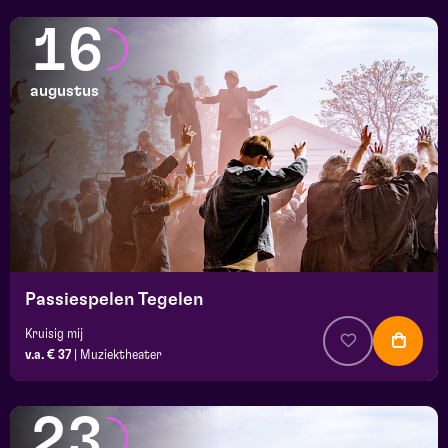
16
augustus
Passiespelen Tegelen
Kruisig mij
v.a. € 37
|
Muziektheater
23