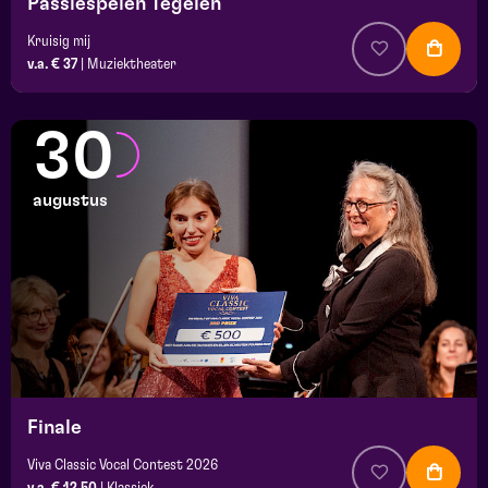
Passiespelen Tegelen
Kruisig mij
v.a. € 37
|
Muziektheater
30
augustus
Finale
Viva Classic Vocal Contest 2026
v.a. € 12,50
|
Klassiek