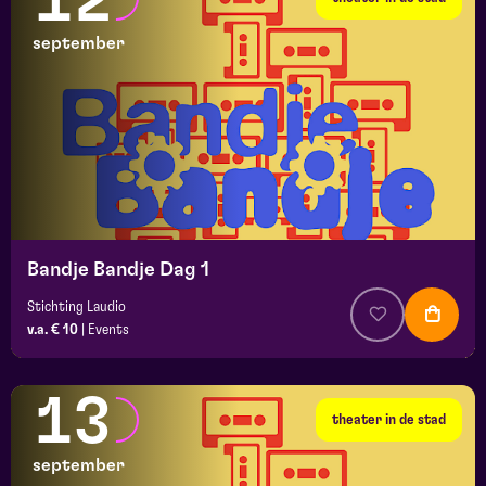
12
september
Bandje Bandje Dag 1
Stichting Laudio
v.a. € 10
|
Events
13
theater in de stad
september