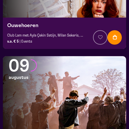
platz
Ouwehoeren
Club Lam met Ayla Çekin Satijn, Milan Sekeris, Dic van Duin, Jean-Baptiste Rey e.a.
v.a. € 5
|
Events
09
augustus