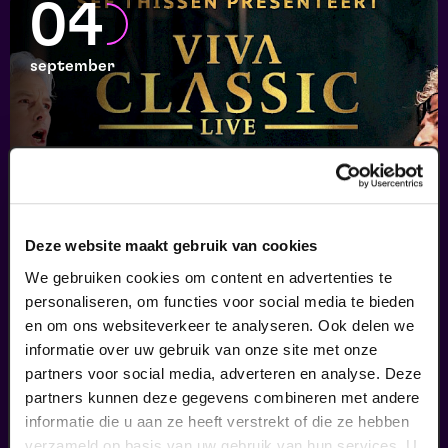
04
september
Deze website maakt gebruik van cookies
Viva Classic Live
We gebruiken cookies om content en advertenties te
personaliseren, om functies voor social media te bieden
FilmMuziek
en om ons websiteverkeer te analyseren. Ook delen we
v.a. € 64,75
|
Klassiek
informatie over uw gebruik van onze site met onze
partners voor social media, adverteren en analyse. Deze
05
partners kunnen deze gegevens combineren met andere
informatie die u aan ze heeft verstrekt of die ze hebben
verzameld op basis van uw gebruik van hun services. U