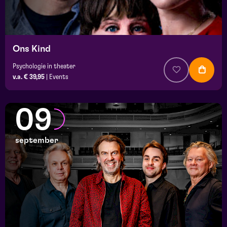
Ons Kind
Psychologie in theater
v.a. € 39,95
|
Events
09
september