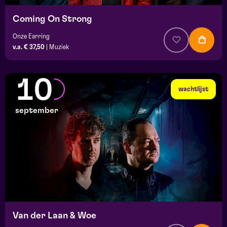
Coming On Strong
Onze Earring
v.a. € 37,50
|
Muziek
10
wachtlijst
september
Van der Laan & Woe