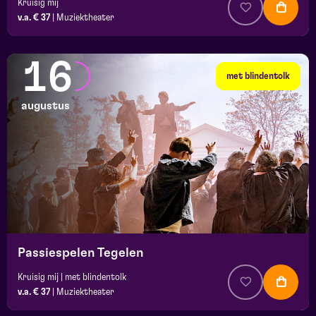
Kruisig mij
v.a. € 37
|
Muziektheater
16
met blindentolk
augustus
Passiespelen Tegelen
Kruisig mij | met blindentolk
v.a. € 37
|
Muziektheater