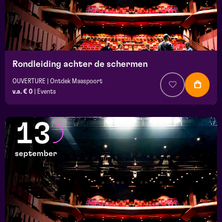
Rondleiding achter de schermen
OUVERTURE | Ontdek Maaspoort
v.a. € 0
|
Events
13
september