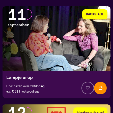
11
BACKSTAGE
september
Lampje erop
Openhartig over zelfdoding
v.a. € 5
|
Theatercollege
theater in de stad