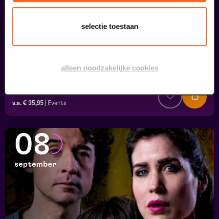
selectie toestaan
alleen noodzakelijke cookies
Dag Mama - Omgaan met dementie
Dementie in theater
v.a. € 35,95
|
Events
08
september