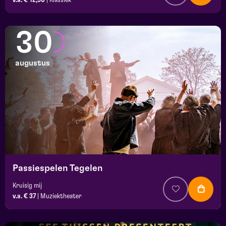
30
augustus
Passiespelen Tegelen
Kruisig mij
v.a. € 37
|
Muziektheater