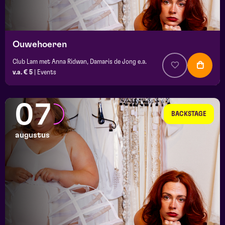
platz
Ouwehoeren
Club Lam met Anna Ridwan, Damaris de Jong e.a.
v.a. € 5
|
Events
07
BACKSTAGE
augustus