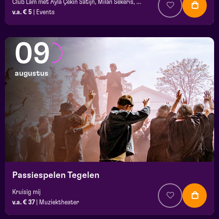
Club Lam met Ayla Çekin Satijn, Milan Sekeris, Dic van Duin, Jean-Baptiste Rey e.a.
v.a. € 5
|
Events
09
augustus
Passiespelen Tegelen
Kruisig mij
v.a. € 37
|
Muziektheater