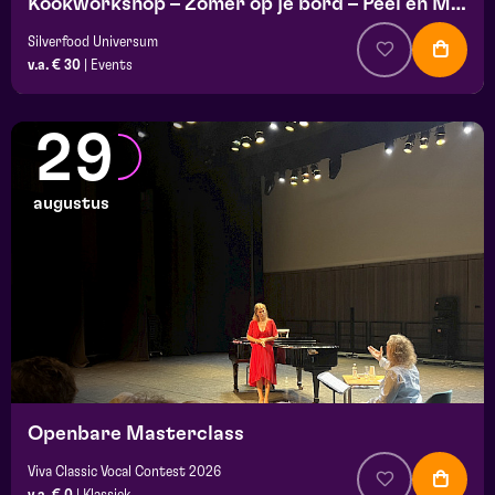
Kookworkshop – Zomer op je bord – Peel en Maas
Silverfood Universum
v.a. € 30
|
Events
29
augustus
Openbare Masterclass
Viva Classic Vocal Contest 2026
v.a. € 0
|
Klassiek