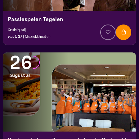
Passiespelen Tegelen
Kruisig mij
v.a. € 37
|
Muziektheater
26
augustus