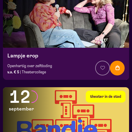
Lampje erop
Openhartig over zelfdoding
v.a. € 5
|
Theatercollege
12
theater in de stad
september