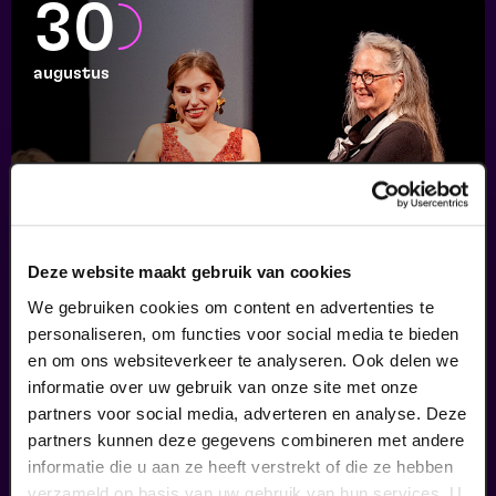
30
augustus
Deze website maakt gebruik van cookies
Finale
We gebruiken cookies om content en advertenties te
personaliseren, om functies voor social media te bieden
Viva Classic Vocal Contest 2026
en om ons websiteverkeer te analyseren. Ook delen we
v.a. € 12,50
|
Klassiek
informatie over uw gebruik van onze site met onze
partners voor social media, adverteren en analyse. Deze
30
partners kunnen deze gegevens combineren met andere
informatie die u aan ze heeft verstrekt of die ze hebben
verzameld op basis van uw gebruik van hun services. U