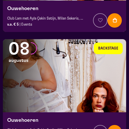
Ouwehoeren
Club Lam met Ayla Çekin Satijn, Milan Sekeris, e.a.
v.a. € 5
|
Events
08
BACKSTAGE
augustus
Ouwehoeren