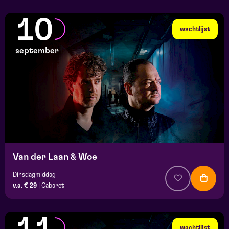
10
wachtlijst
september
Van der Laan & Woe
Dinsdagmiddag
v.a. € 29
|
Cabaret
wachtlijst