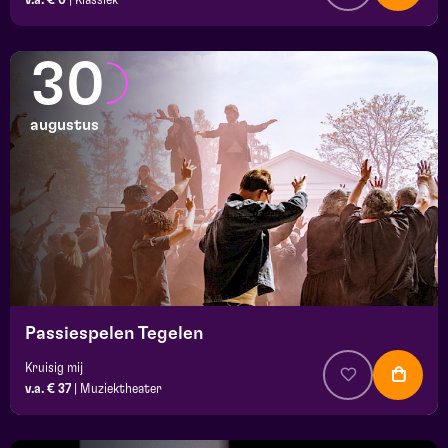
30
augustus
Passiespelen Tegelen
Kruisig mij
v.a. € 37
|
Muziektheater