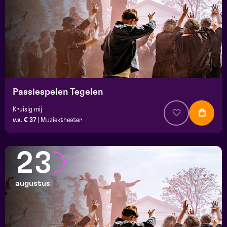
Passiespelen Tegelen
Kruisig mij
v.a. € 37
|
Muziektheater
23
augustus