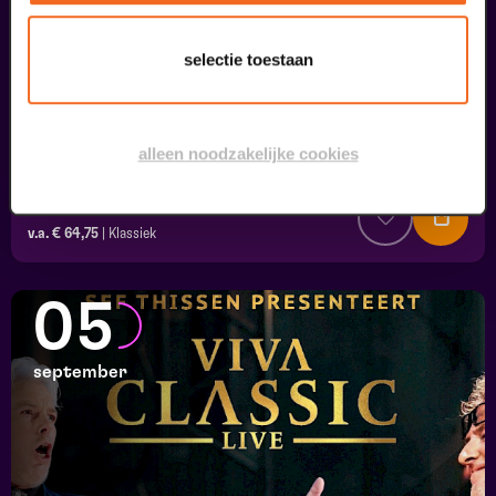
selectie toestaan
alleen noodzakelijke cookies
Viva Classic Live
FilmMuziek
v.a. € 64,75
|
Klassiek
05
september