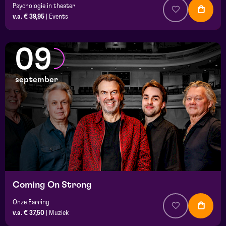
Psychologie in theater
v.a. € 39,95
|
Events
09
september
Coming On Strong
Onze Earring
v.a. € 37,50
|
Muziek