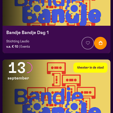
Bandje Bandje Dag 1
Stichting Laudio
v.a. € 10
|
Events
13
theater in de stad
september