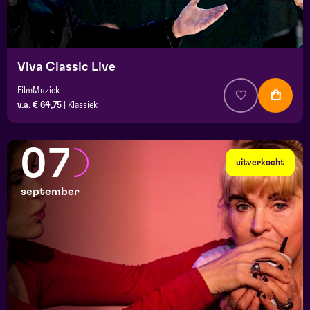
Viva Classic Live
FilmMuziek
v.a. € 64,75
|
Klassiek
07
uitverkocht
september