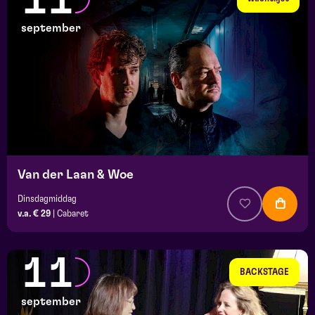
11
september
Van der Laan & Woe
Dinsdagmiddag
v.a. € 29
|
Cabaret
11
BACKSTAGE
september