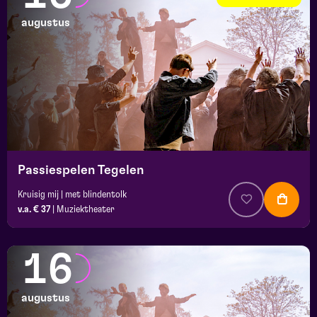
augustus
Passiespelen Tegelen
Kruisig mij | met blindentolk
v.a. € 37
|
Muziektheater
16
augustus