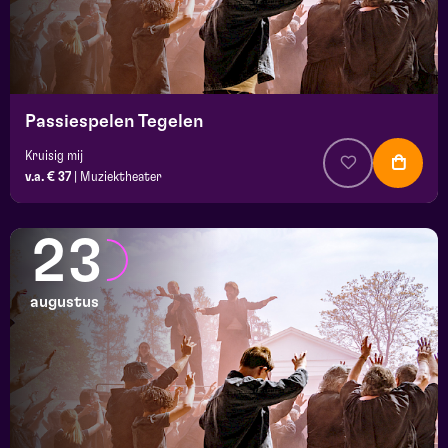
Passiespelen Tegelen
Kruisig mij
v.a. € 37
|
Muziektheater
23
augustus