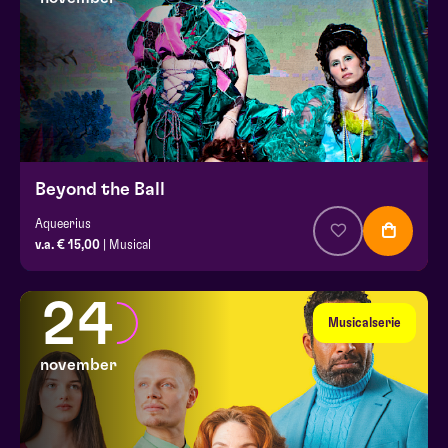
Beyond the Ball
Aqueerius
v.a. € 15,00
| Musical
24
Musicalserie
november