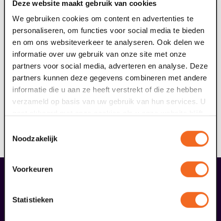
Deze website maakt gebruik van cookies
Teun Donders
We gebruiken cookies om content en advertenties te
personaliseren, om functies voor social media te bieden
en om ons websiteverkeer te analyseren. Ook delen we
informatie over uw gebruik van onze site met onze
partners voor social media, adverteren en analyse. Deze
partners kunnen deze gegevens combineren met andere
informatie die u aan ze heeft verstrekt of die ze hebben
verzameld op basis van uw gebruik van hun services. U
gaat akkoord met onze cookies als u onze website blijft
gebruiken.
Toestemmingsselectie
Noodzakelijk
Zjon Smaal Iris Bakker
Voorkeuren
maak jouw bezoek compleet
Statistieken