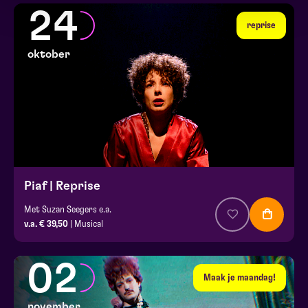
24
reprise
oktober
Piaf | Reprise
Met Suzan Seegers e.a.
v.a. € 39,50
| Musical
02
Maak je maandag!
november