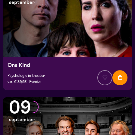
september
Ons Kind
Psychologie in theater
v.a. € 39,95
|
Events
09
september