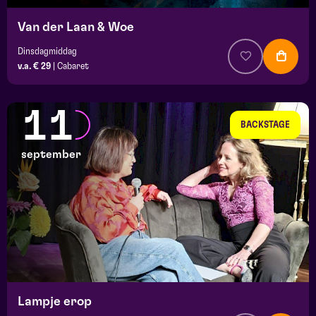
Van der Laan & Woe
Dinsdagmiddag
v.a. € 29
|
Cabaret
11
BACKSTAGE
september
Lampje erop