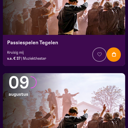
Passiespelen Tegelen
Kruisig mij
v.a. € 37
|
Muziektheater
09
augustus