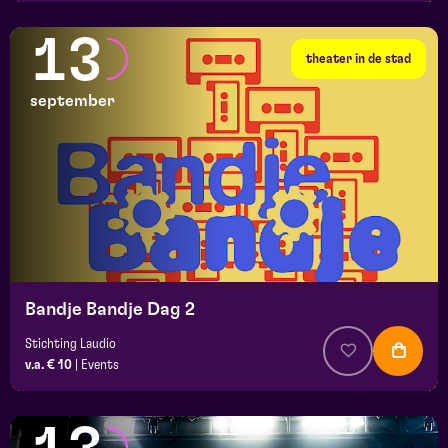
13
theater in de stad
september
Bandje Bandje Dag 2
Stichting Laudio
v.a. € 10
|
Events