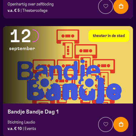
Openhartig over zelfdoding
v.a. € 5
|
Theatercollege
12
theater in de stad
september
Bandje Bandje Dag 1
Stichting Laudio
v.a. € 10
|
Events