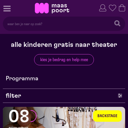
alle kinderen gratis naar theater
kies je bedrag en help mee
Programma
filter
genre
08
BACKSTAGE
series en selecties