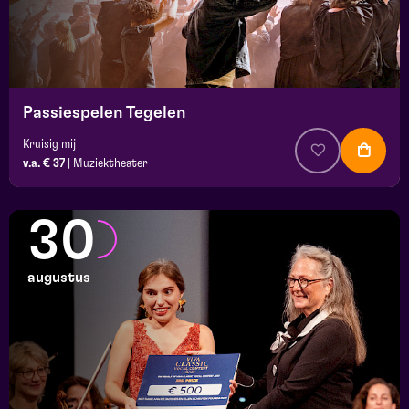
Passiespelen Tegelen
Kruisig mij
v.a. € 37
|
Muziektheater
30
augustus