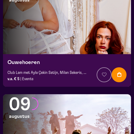
augustus
maand
prijs
locatie
Ouwehoeren
Club Lam met Ayla Çekin Satijn, Milan Sekeris, Dic van Duin, Jean-Baptiste Rey e.a.
v.a. € 5
|
Events
09
augustus