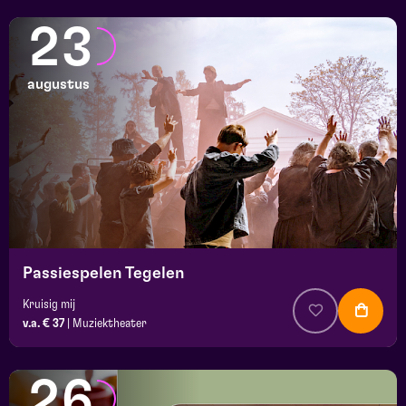
23
augustus
Passiespelen Tegelen
Kruisig mij
v.a. € 37
|
Muziektheater
26