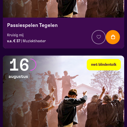
Passiespelen Tegelen
Kruisig mij
v.a. € 37
|
Muziektheater
16
met blindentolk
augustus