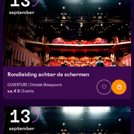
13
september
Rondleiding achter de schermen
OUVERTURE | Ontdek Maaspoort
v.a. € 0
|
Events
13
september