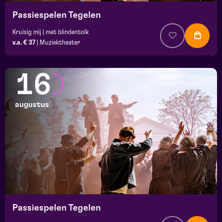
Passiespelen Tegelen
Kruisig mij | met blindentolk
v.a. € 37
|
Muziektheater
16
augustus
Passiespelen Tegelen