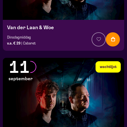
Van der Laan & Woe
Dinsdagmiddag
v.a. € 29
|
Cabaret
11
wachtlijst
september