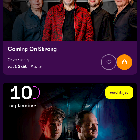
Coming On Strong
Onze Earring
v.a. € 37,50
|
Muziek
10
wachtlijst
september