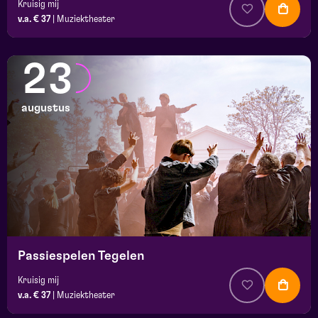
Kruisig mij
v.a. € 37
|
Muziektheater
23
augustus
Passiespelen Tegelen
Kruisig mij
v.a. € 37
|
Muziektheater