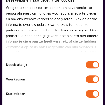
Deze website maakt gebruik van cookies
08
BACKSTAGE
We gebruiken cookies om content en advertenties te
personaliseren, om functies voor social media te bieden
augustus
en om ons websiteverkeer te analyseren. Ook delen we
informatie over uw gebruik van onze site met onze
partners voor social media, adverteren en analyse. Deze
partners kunnen deze gegevens combineren met andere
informatie die u aan ze heeft verstrekt of die ze hebben
verzameld op basis van uw gebruik van hun services. U
gaat akkoord met onze cookies als u onze website blijft
gebruiken.
Toestemmingsselectie
Ouwehoeren
Noodzakelijk
Club Lam met Ayla Çekin Satijn, Milan Sekeris, Dic van Duin, Jean-Baptiste Rey e.a.
v.a. € 5,00
| Events
Voorkeuren
26
Statistieken
augustus