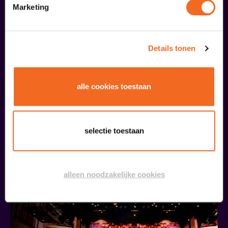
Marketing
Details tonen
alle cookies toestaan
Kookworkshop – Zomer op je bord – Peel en Maas
Silverfood Universum
v.a. € 30,00
| Events
selectie toestaan
13
alleen noodzakelijke cookies
september