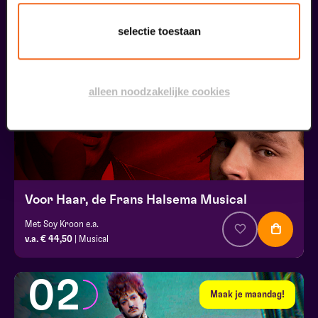
31
selectie toestaan
oktober
alleen noodzakelijke cookies
Voor Haar, de Frans Halsema Musical
Met Soy Kroon e.a.
v.a. € 44,50
| Musical
02
Maak je maandag!