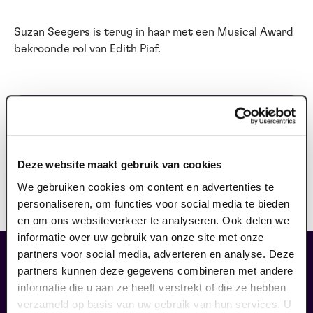
Suzan Seegers is terug in haar met een Musical Award
bekroonde rol van Edith Piaf.
Ook te zien op:
zondag 25 oktober 2026
-
14.30 uur
Deze website maakt gebruik van cookies
reprise
vanaf: € 39,50
We gebruiken cookies om content en advertenties te
personaliseren, om functies voor social media te bieden
en om ons websiteverkeer te analyseren. Ook delen we
informatie over uw gebruik van onze site met onze
partners voor social media, adverteren en analyse. Deze
maak jouw bezoek compleet
partners kunnen deze gegevens combineren met andere
informatie die u aan ze heeft verstrekt of die ze hebben
verzameld op basis van uw gebruik van hun services. U