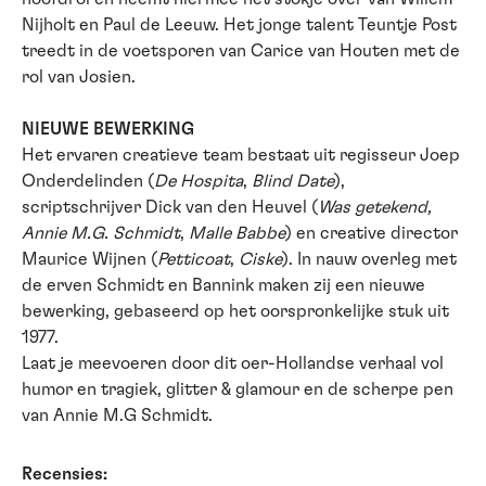
Nijholt en Paul de Leeuw. Het jonge talent Teuntje Post
treedt in de voetsporen van Carice van Houten met de
rol van Josien.
NIEUWE BEWERKING
Het ervaren creatieve team bestaat uit regisseur Joep
Onderdelinden (
De Hospita
,
Blind Date
),
scriptschrijver Dick van den Heuvel (
Was getekend,
Annie M.G. Schmidt
,
Malle Babbe
) en creative director
Maurice Wijnen (
Petticoat
,
Ciske
). In nauw overleg met
de erven Schmidt en Bannink maken zij een nieuwe
bewerking, gebaseerd op het oorspronkelijke stuk uit
1977.
Laat je meevoeren door dit oer-Hollandse verhaal vol
humor en tragiek, glitter & glamour en de scherpe pen
van Annie M.G Schmidt.
Recensies: