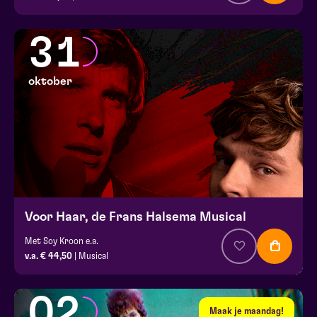
31
oktober
Voor Haar, de Frans Halsema Musical
Met Soy Kroon e.a.
v.a. € 44,50
| Musical
02
Maak je maandag!