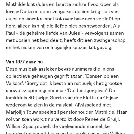
Mathilde laat Jules en Lisette zichzelf voordoen als
leraar Duits en operazangeres. Josien krijgt les van
Jules en wordt al snel tot over haar oren verliefd op
hem, alleen kan hij die liefde niet beantwoorden. Als
Paul - de geheime liefde van Jules - vervolgens samen
met Josien het bed deelt, heeft dit een zwangerschap
en het maken van onmogelijke keuzes tot gevolg.
Van 1977 naar nu
Deze musicalklassieker bevat nummers die in ons
collectieve geheugen gegrift staan: ‘Dansen op een
Vulkaan’, ‘Sorry dat ik besta’ en natuurlijk het grootse
showbizz openingsnummer ‘De dertiger jaren’. De
inmiddels 80-jarige Gerrie van der Klei is na 49 jaar
wederom te zien in de musical. Afwisselend met
Marjolijn Touw speelt zij pensionhouder Mathilde. Haar
rol van toen wordt nu vertolkt door Renée de Gruijl.
William Spaaij speelt de veeleisende mannelijke
hoofdrol en neemt hiermee het stokje over van Willem