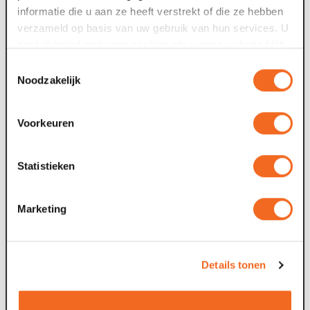
informatie die u aan ze heeft verstrekt of die ze hebben
verzameld op basis van uw gebruik van hun services. U
gaat akkoord met onze cookies als u onze website blijft
gebruiken.
Toestemmingsselectie
Noodzakelijk
Voorkeuren
Statistieken
Marketing
Details tonen