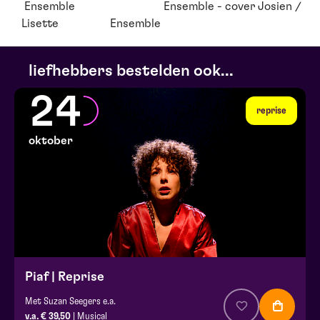
Ensemble Ensemble - cover Josien /
Lisette Ensemble
liefhebbers bestelden ook...
24
reprise
oktober
Piaf | Reprise
Met Suzan Seegers e.a.
v.a. € 39,50
| Musical