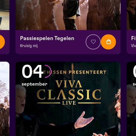
Passiespelen Tegelen
F
Kruisig mij
Vi
v.a. € 37
|
Muziektheater
v.
De Doolhof | Tegelen
Do
04
zo 30 augustus 2026 | 13:00
zo
september
s