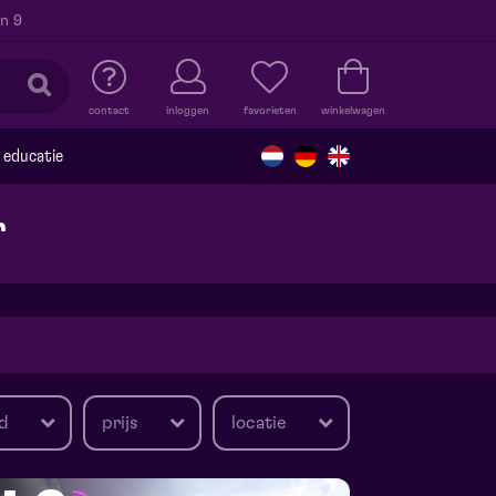
n 9
contact
inloggen
favorieten
winkelwagen
educatie
r
d
prijs
locatie