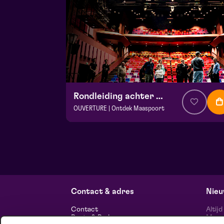
Rondleiding achter de schermen
OUVERTURE | Ontdek Maaspoort
v.a. € 0
|
Events
Maaspoort
zo 13 september 2026 | 13:30
Contact & adres
Nieu
Contact
Altij
Route & Parkeren
Maasp