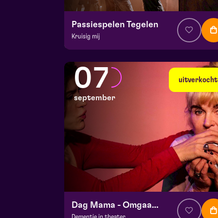
Passiespelen Tegelen
Kruisig mij
v.a. € 37
|
Muziektheater
De Doolhof | Tegelen
07
zo 30 augustus 2026 | 16:30
uitverkocht
september
Dag Mama - Omgaan met dementie
Dementie in theater