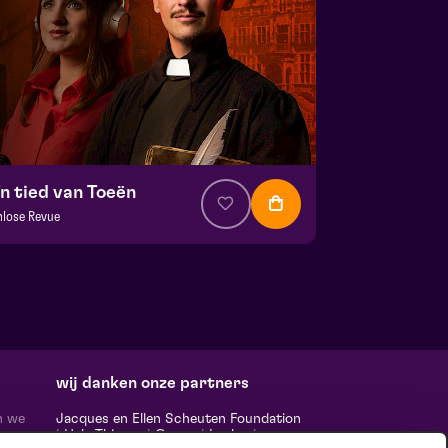
'n tied van Toeën
nlose Revue
a. € 28,50
|
Uit de regio
la zaal
 19 september 2026 | 20:15
wij danken onze partners
n we
Jacques en Ellen Scheuten Foundation
|
Hela Thissen
|
Canon
|
Leolux
|