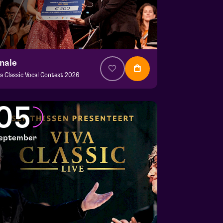
inale
va Classic Vocal Contest 2026
a. € 12,50
|
Klassiek
mani | Venlo
05
 30 augustus 2026 | 15:30
eptember