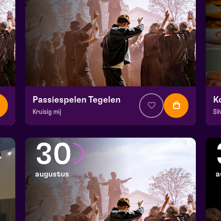
Passiespelen Tegelen
Kruisig mij
Si
v.a. € 37
|
Muziektheater
v.
De Doolhof | Tegelen
Ko
30
zo 23 augustus 2026 | 16:30
wo
augustus
a