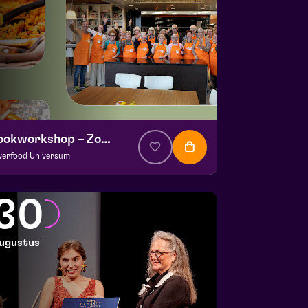
Kookworkshop – Zomer op je bord – Peel en Maas
lverfood Universum
a. € 30
|
Events
okstudio de Garde | Molenstraat 14b Helden
30
 26 augustus 2026 | 14:00
ugustus