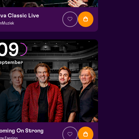
iva Classic Live
lmMuziek
a. € 64,75
|
Klassiek
lianapark
09
 5 september 2026 | 16:30
eptember
oming On Strong
ze Earring