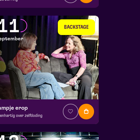
a. € 37,50
|
Muziek
la zaal
11
 9 september 2026 | 20:15
BACKSTAGE
eptember
ampje erop
enhartig over zelfdoding
. € 5
|
Theatercollege
CKSTAGE | Piet Kingma zaal