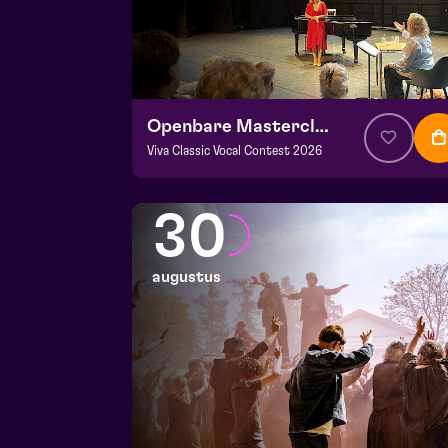
Openbare Masterclass
Viva Classic Vocal Contest 2026
v.a. € 0
|
Klassiek
Frans Boermans zaal
30
za 29 augustus 2026 | 14:00
augustus