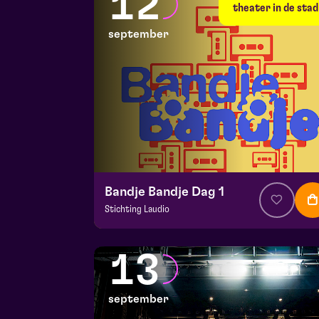
12
do 10 september 2026 | 20:15
theater in de stad
september
Bandje Bandje Dag 1
Stichting Laudio
v.a. € 10
|
Events
Maaspoort
13
za 12 september 2026 | 11:00
september