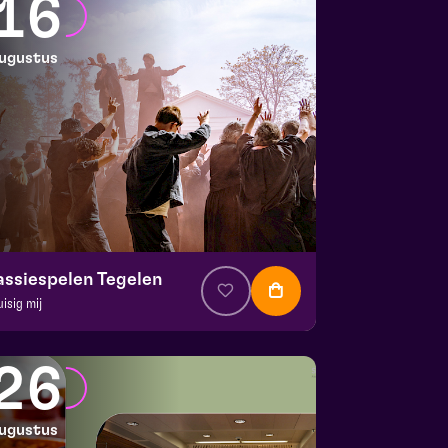
16
ugustus
assiespelen Tegelen
uisig mij
. € 37
|
Muziektheater
 Doolhof | Tegelen
26
 16 augustus 2026 | 16:30
ugustus