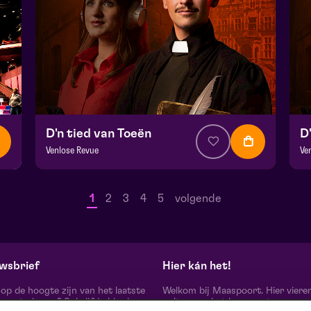
D'n tied van Toeën
D
Venlose Revue
Ve
v.a. € 28,50
|
Uit de regio
v.
Hela zaal
He
1
2
3
4
5
volgende
vr 18 september 2026 | 20:15
za
wsbrief
Hier kán het!
d op de hoogte zijn van het laatste
Welkom bij Maaspoort. Hier viere
oort nieuws? Schrijf je hier in
cultuur en het leven met een