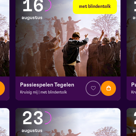
16
met blindentolk
augustus
a
Passiespelen Tegelen
P
Kruisig mij | met blindentolk
Kr
v.a. € 37
|
Muziektheater
v.a
De Doolhof | Tegelen
De
23
zo 16 augustus 2026 | 13:00
zo
augustus
a