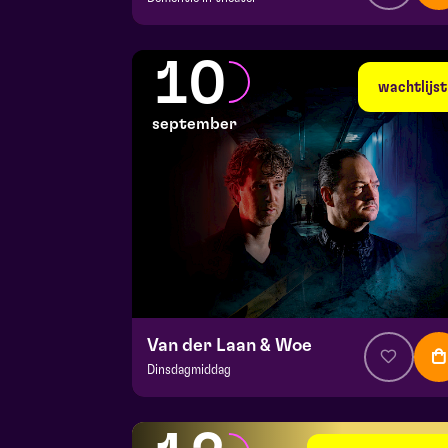
v.a. € 35,95
|
Events
Hela zaal
10
ma 7 september 2026 | 19:30
wachtlijst
september
Van der Laan & Woe
Dinsdagmiddag
v.a. € 29
|
Cabaret
Hela zaal