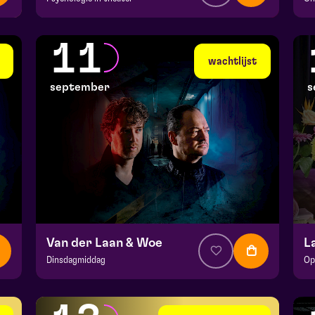
v.a. € 39,95
|
Events
v.
Hela zaal
He
11
di 8 september 2026 | 19:30
wo
wachtlijst
september
s
Van der Laan & Woe
L
Dinsdagmiddag
Op
v.a. € 29
|
Cabaret
v.a
Hela zaal
BA