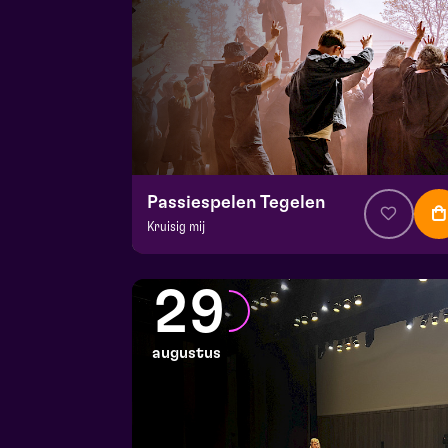
Passiespelen Tegelen
Kruisig mij
v.a. € 37
|
Muziektheater
De Doolhof | Tegelen
29
zo 23 augustus 2026 | 13:00
augustus