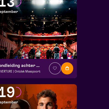
13
 11 september 2026 | 20:15
eptember
Rondleiding achter de schermen
VERTURE | Ontdek Maaspoort
. € 0
|
Events
aspoort
19
 13 september 2026 | 12:00
eptember