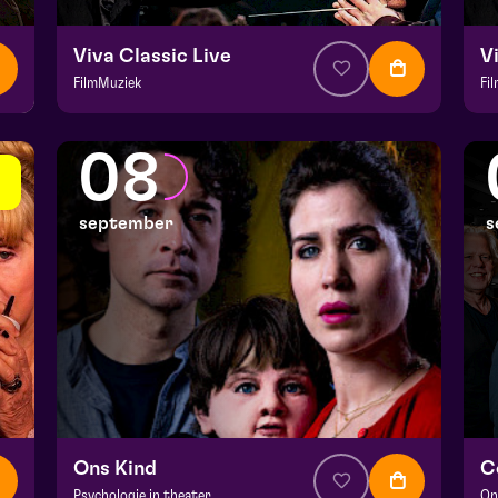
Viva Classic Live
V
FilmMuziek
Fi
v.a. € 64,75
|
Klassiek
v.
Julianapark
Ju
08
vr 4 september 2026 | 16:30
za
september
s
Ons Kind
C
Psychologie in theater
On