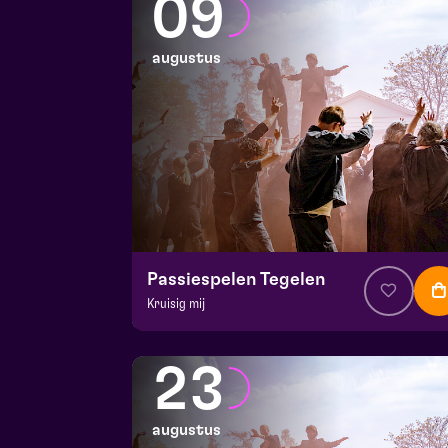
09
augustus
Passiespelen Tegelen
Kruisig mij
v.a. € 37
|
Muziektheater
De Doolhof | Tegelen
23
zo 9 augustus 2026 | 17:00
augustus