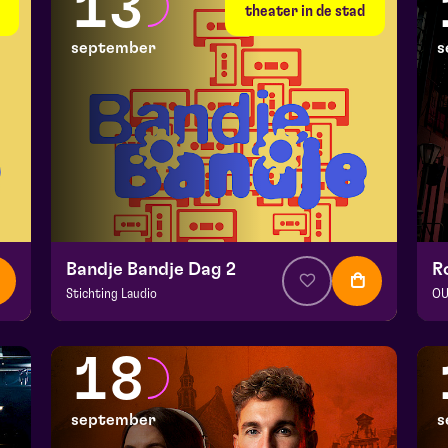
13
vr 11 september 2026 | 20:15
vr
theater in de stad
september
s
Bandje Bandje Dag 2
Stichting Laudio
OU
v.a. € 10
|
Events
v.a
Maaspoort
Ma
18
zo 13 september 2026 | 11:00
zo
september
s